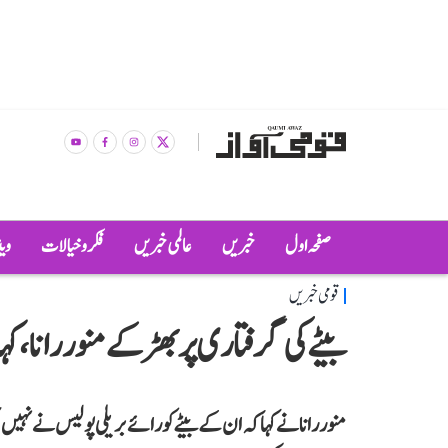
صفحہ اول
خبریں
عالمی خبریں
فکر و خیالات
وی
قومی خبریں
بیٹے کی گرفتاری پر بھڑکے منور رانا، 
منور رانا نے کہا کہ ان کے بیٹے کو رائے بریلی پولیس نے نہیں 