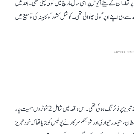
پر تھا۔ ان کے بیٹے آیوش پر اسی سال مارچ میں گولی چلی تھی۔ بعد میں
سے ہی اپنے اوپر گولی چلوائی تھی۔ کوشل کشور کو کابینہ کی توسیع میں
ADVERTISEM
28 جون کو رائے بریلی شہر کوتوالی علاقہ میں شام 5.30 بجے تبریز پر فائرنگ ہوئی تھی۔ اس واقعہ میں شامل 2 شوٹروں سمیت چار
طان، ستیندر تیواری اور شوبھم سرکار نے پولیس کو بتایا تھا کہ خود تبریز