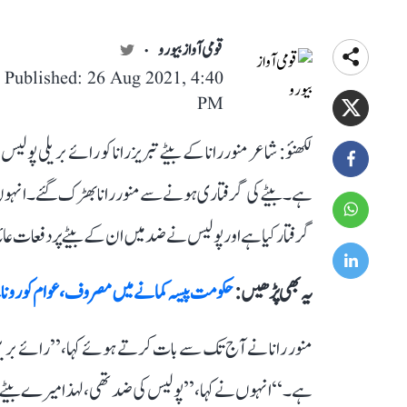
قومی آواز بیورو
Published: 26 Aug 2021, 4:40
PM
لکھنؤ: شاعر منور رانا کے بیٹے تبریز رانا کو رائے بریلی پولیس 
ہے۔ بیٹے کی گرفتاری ہونے سے منور رانا بھڑک گئے۔ انہوں ک
گرفتار کیا ہے اور پولیس نے ضد میں ان کے بیٹے پر دفعات عائ
یہ بھی پڑھیں :
حکومت پیسہ کمانے میں مصروف، عوام کورونا 
منور رانا نے آج تک سے بات کرتے ہوئے کہا، ’’رائے بریلی 