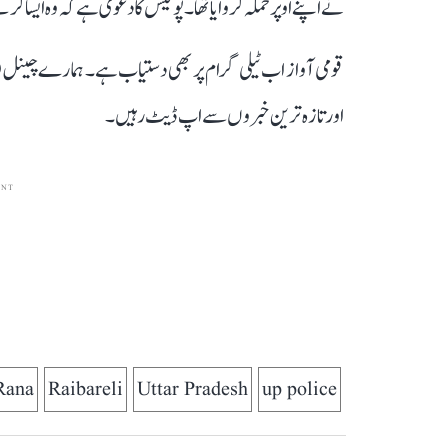
نے اپنے اوپر حملہ کروایا تھا۔ پولیس کا دعوی ہے کہ وہ ایسا کر کے
قومی آواز اب ٹیلی گرام پر بھی دستیاب ہے۔ ہمارے چینل 
اور تازہ ترین خبروں سے اپ ڈیٹ رہیں۔
ENT
Rana
Raibareli
Uttar Pradesh
up police