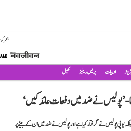
ہجر کو
ڈیوز
ادبیات
پریس ریلیز
کھیل
کہا- ’پولیس نے ضد میں دفعات عائد کیں‘
بلکہ یوپی پولیس نے گرفتار کیا ہے اور پولیس نے ضد میں ان کے بیٹے پر