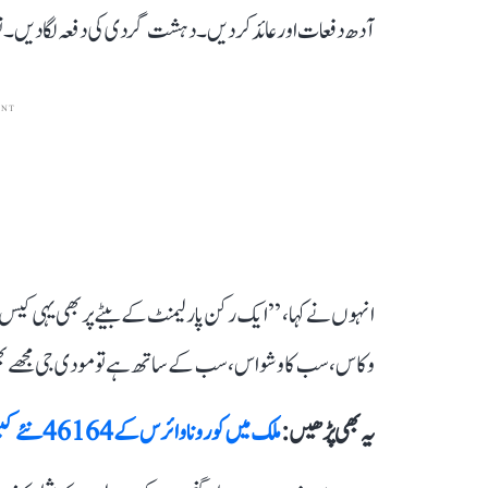
آدھ دفعات اور عائد کر دیں۔ دہشت گردی کی دفعہ لگا دیں۔ تو کچھ
ENT
انہوں نے کہا، ’’ایک رکن پارلیمنٹ کے بیٹے پر بھی یہی کیس چ
وکاس، سب کا وشواس، سب کے ساتھ ہے تو مودی جی مجھے بھی 
یہ بھی پڑھیں :
ملک میں کورونا وائرس کے 46164 نئے کیسز، 607 ہلاکتیں