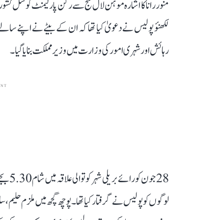
منور رانا کا اشارہ موہن لال گنج سے رکن پارلیمنٹ کوشل کشور 
لکھنؤ پولیس نے دعویٰ کیا تھا کہ ان کے بیٹے نے اپنے سالے 
رہائش اور شہری امور کی وزارت میں وزیر مملکت بنایا گیا۔
ENT
لوگوں کو پولیس نے گرفتار کیا تھا۔ پوچھ گچھ میں ملزم حلیم، سل