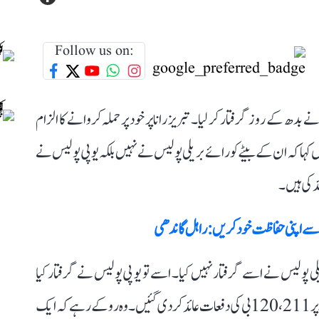
Follow us on:
نے بدھ کے روز گرفتار کر لیا۔ تبریز رانا پر خود پر حملہ کروانے کا الزام
ہا کہ ان کے بیٹے کو رائے بریلی پولیس نے نہیں بلکہ یوپی پولیس نے
د کی ہیں۔
سے اپنی حفاظت خود کریں: راہل گاندھی
پولیس نے اسے گرفتار نہیں کیا۔ اسے تو یو پی پولیس نے گرفتار کیا
ہے۔‘‘ انہوں نے کہا، ’’پولیس کی ضد تھی، لہذا میرے بیٹے پر 211، 120بی کی دفعات عائد کر دی گئیں۔ وہ روکے رہے کہ ایک