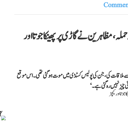
Comment
حملہ، مظاہرین نے گاڑی پر پھینکا جوتا اور
ن سے ملاقات کی، جن کی پولیس کسٹڈی میں موت ہو گئی تھی۔ اس موقع
ی چیز نہیں رہ گئی ہے۔‘