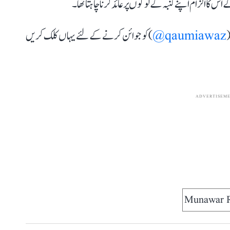
 اس کا الزام اپنے کنبہ کے لوگوں پر عائد کرنا چاہتا تھا۔
(
qaumiawaz@
) کو جوائن کرنے کے لئے یہاں کلک کریں
ADVERTISEM
Munawar 