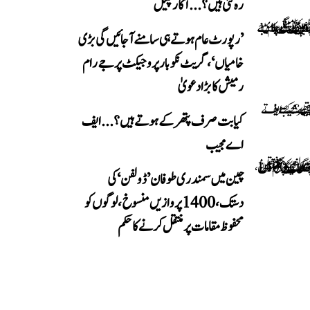
رہ گئی ہیں؟...آکار پٹیل
’رپورٹ عام ہوتے ہی سامنے آ جائیں گی بڑی
خامیاں‘، گریٹ نکوبار پروجیکٹ پر جے رام
رمیش کا بڑا دعویٰ
کیا بت صرف پتھر کے ہوتے ہیں؟...ایف
اے مجیب
چین میں سمندری طوفان ’ڈولفن‘ کی
دستک، 1400 پروازیں منسوخ، لوگوں کو
محفوظ مقامات پر منتقل کرنے کا حکم