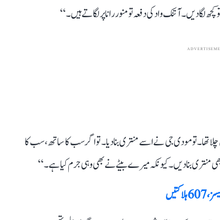
 لگا دیں۔ آتنک واد کی دفعہ تو منور رانا پر لگاتے ہیں۔‘‘
ADVERTISEM
لا تھا۔ تو مودی جی نے اسے منتری بنا دیا۔ تو اگر سب کا ساتھ، سب کا
منتری بنا دیں۔ کیونکہ میرے بیٹے نے بھی وہی جرم کیا ہے۔‘‘