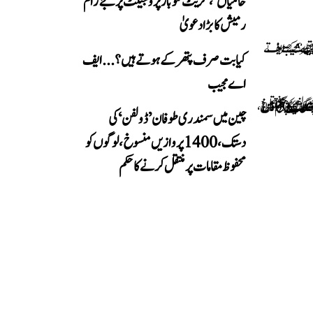
خامیاں‘، گریٹ نکوبار پروجیکٹ پر جے رام
رمیش کا بڑا دعویٰ
کیا بت صرف پتھر کے ہوتے ہیں؟...ایف
اے مجیب
چین میں سمندری طوفان ’ڈولفن‘ کی
دستک، 1400 پروازیں منسوخ، لوگوں کو
محفوظ مقامات پر منتقل کرنے کا حکم