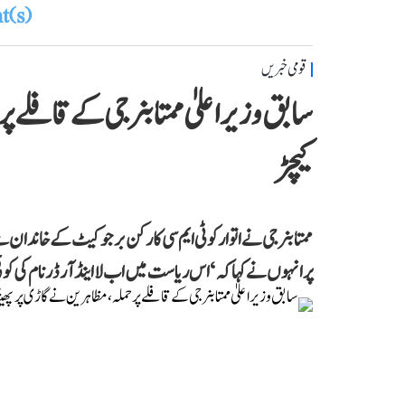
(s)
قومی خبریں
سابق وزیر اعلیٰ ممتا بنرجی کے قافلے پر 
کیچڑ
ممتا بنرجی نے اتوار کو ٹی ایم سی کارکن برجو کیٹ کے خاندا
پر انہوں نے کہا کہ ‘اس ریاست میں اب لا اینڈ آرڈر نام کی کوئ