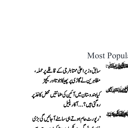
Most Popul
سابق وزیر اعلیٰ ممتا بنرجی کے قافلے پر حملہ،
مظاہرین نے گاڑی پر پھینکا جوتا اور کیچڑ
کیا ہندوستان میں آئین کی ضمانتیں محض کاغذ پر
رہ گئی ہیں؟...آکار پٹیل
’رپورٹ عام ہوتے ہی سامنے آ جائیں گی بڑی