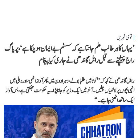
قومی خبریں
’یہاں کا ہر طالب علم جانتا ہے کہ سسٹم بے ایمان ہو چکا ہے‘، پریاگ
راج پہنچنے سے قبل راہل گاندھی نے جاری کیا پیغام
راہل گاندھی نے کہا کہ ’’کوٹا میں طلبا بولے، دہرادون میں پھر آواز اٹھی، اور دہلی میں
انہی بچوں پر لاٹھیاں چلیں۔ آخر میں ایک وزیر کو جانا پڑا۔ یہ حکومت جھکتی ہے، بس آواز
ایک ساتھ اٹھنی چاہیے۔‘‘