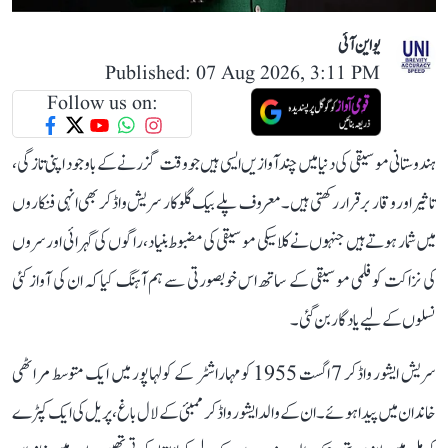
یو این آئی
Published: 07 Aug 2026, 3:11 PM
Follow us on:
ہندوستانی موسیقی کی دنیا میں چند آوازیں ایسی ہیں جو وقت گزرنے کے باوجود اپنی تازگی،
تاثیر اور وقار برقرار رکھتی ہیں۔ معروف پلے بیک گلوکار سریش واڈکر بھی انہی فنکاروں
میں شمار ہوتے ہیں جنہوں نے کلاسیکی موسیقی کی مضبوط بنیاد، راگوں کی گہرائی اور سروں
کی نزاکت کو فلمی موسیقی کے ساتھ اس خوبصورتی سے ہم آہنگ کیا کہ ان کی آواز کئی
نسلوں کے لیے یادگار بن گئی۔
سریش ایشور واڈکر 7 اگست 1955 کو مہاراشٹر کے کولہاپور میں ایک متوسط مراٹھی
خاندان میں پیدا ہوئے۔ ان کے والد ایشور واڈکر ممبئی کے لال باغ، پریل کی ایک کپڑے