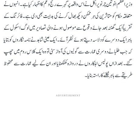
وزیر اعظم انوتین چرنویراکل نے اس واقعہ پر گہرے رنج و غم کا اظہار کیا ہے۔ انہوں نے
متعلقہ حکام کو متاثرین کی ہر ممکن دیکھ بھال کرنے کی ہدایت بھی دی ہے۔ فائرنگ کے
تقریباً ایک گھنٹہ بعد جائے وقوع سے موصول ہونے والی تصاویر میں لوگ اسکول کے
باہر ایک دوسرے کو دلاسہ دیتے ہوئے نظر آئے۔ ایک عینی شاہد نے نامہ نگاروں کو بتایا
کہ جب طلبا نے دوسری عمارت سے گولیوں کی آواز سنی تو وہ ایک کلاس روم میں چھپ
گئے۔ بعد ازاں پولیس اہلکاروں نے دروازہ کھٹکھٹایا اور ان کے لیے عمارت سے محفوظ
طریقے سے باہر نکلنے کا راستہ بنایا۔
ADVERTISEMENT