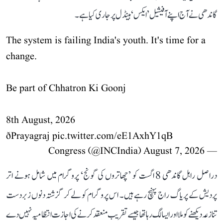
گاندھی نے آج اپنے آفیشیل ’ایکس‘ ہینڈل پر جاری کیا ہے۔
The system is failing India's youth. It's time for a
change.
Be part of Chhatron Ki Goonj
8th August, 2026
ðPrayagraj
pic.twitter.com/eE1AxhY1qB
August 7, 2026
— Congress (@INCIndia)
دراصل راہل گاندھی 8 اگست کو ’چھاتروں کی گونج‘ پروگرام میں شامل ہونے اتر
پردیش کے پریاگ راج پہنچ رہے ہیں۔ اس پروگرام کو لے کر گزشتہ دنوں زبردست
تنازعہ دیکھنے کو ملا اور ایسا لگ رہا تھا جیسے تقریب منعقد کرنے کی اجازت انتظامیہ نہیں دے