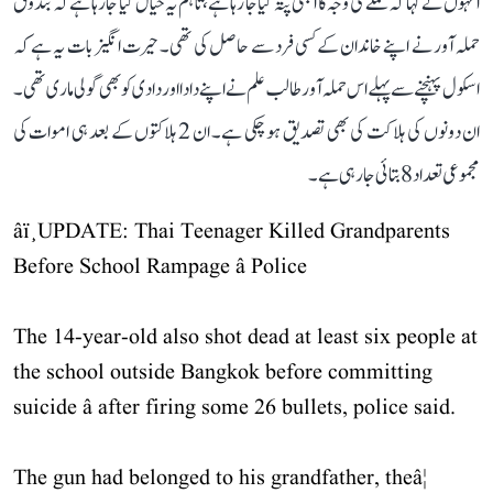
انہوں نے کہا کہ حملے کی وجہ کا ابھی پتہ کیا جا رہا ہے، تاہم یہ خیال کیا جا رہا ہے کہ بندوق
حملہ آور نے اپنے خاندان کے کسی فرد سے حاصل کی تھی۔ حیرت انگیز بات یہ ہے کہ
اسکول پہنچنے سے پہلے اس حملہ آور طالب علم نے اپنے دادا اور دادی کو بھی گولی ماری تھی۔
ان دونوں کی ہلاکت کی بھی تصدیق ہو چکی ہے۔ ان 2 ہلاکتوں کے بعد ہی اموات کی
مجموعی تعداد 8 بتائی جا رہی ہے۔
âï¸UPDATE: Thai Teenager Killed Grandparents
Before School Rampage â Police
The 14-year-old also shot dead at least six people at
the school outside Bangkok before committing
suicide â after firing some 26 bullets, police said.
The gun had belonged to his grandfather, theâ¦