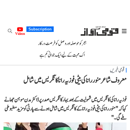
Subscription
Videos
ہجر کو حوصلہ اور وصل کو فرصت درکار
اک محبت کے لیے ایک جوانی کم ہے
قومی خبریں
معروف شاعر منور رانا کی بیٹی فوزیہ رانا کانگریس میں شامل
فوزیہ رانا کی کانگریس میں شمولیت کے بعد بہار کانگریس صدر پر ڈاکٹر مدن موہن جھا نے
کہا کہ "منور رانا کی بیٹی فوزیہ رانا کے کانگریس میں شامل ہونے سے پارٹی کو مزید مضبوطی
ملے گی۔"