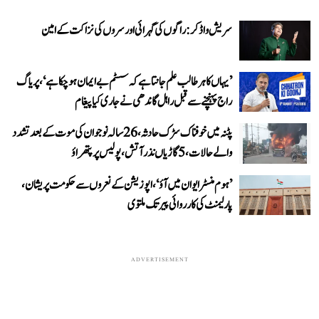
سریش واڈکر: راگوں کی گہرائی اور سروں کی نزاکت کے امین
’یہاں کا ہر طالب علم جانتا ہے کہ سسٹم بے ایمان ہو چکا ہے‘، پریاگ
راج پہنچنے سے قبل راہل گاندھی نے جاری کیا پیغام
پٹنہ میں خوفناک سڑک حادثہ، 26 سالہ نوجوان کی موت کے بعد تشدد
والے حالات، 5 گاڑیاں نذر آتش، پولیس پر پتھراؤ
’ہوم منسٹر ایوان میں آؤ‘، اپوزیشن کے نعروں سے حکومت پریشان،
پارلیمنٹ کی کارروائی پیر تک ملتوی
ADVERTISEMENT