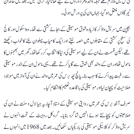
کی مل میں ملازم تھے جبکہ والدہ مزدوروں کے لیے کھانا تیار کرتی تھیں۔ بعد میں خاندان
گیرگاؤں منتقل ہو گیا، جہاں ان کی پرورش ہوئی۔
بچپن میں سریش واڈکر کا زیادہ شوق موسیقی کے بجائے کشتی سے تھا۔ وہ اسکول اور کالج
کی سطح پر کشتی کے مقابلوں میں حصہ لیتے اور ایک کامیاب پہلوان بننے کا خواب دیکھتے
تھے، لیکن قسمت نے ان کے لیے موسیقی کی دنیا کا انتخاب کر رکھا تھا۔ گھر میں بھجنوں کا
ماحول تھا اور ان کے والد بھی شوق سے گایا کرتے تھے۔ یہی ماحول ان کے اندر موسیقی
سے رغبت پیدا کرنے کا سبب بنا۔ پانچ چھ برس کی عمر میں والد نے ان کی آواز میں موجود
صلاحیت کو پہچان لیا اور موسیقی کی باقاعدہ تعلیم کا انتظام کیا۔
صرف آٹھ برس کی عمر میں روایتی موسیقی کے استاد آچاریہ جیا لال وسنت نے ان کی
صلاحیتوں کو پہچانتے ہوئے انہیں شاگرد بنایا۔ گروکل روایت کے تحت انہوں نے
سریش واڈکر کو کلاسیکی موسیقی کی باریکیاں سکھائیں۔ بعد میں 1968 میں انہوں نے