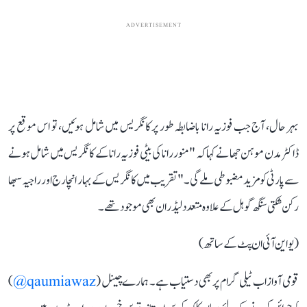
ADVERTISEMENT
بہر حال، آج جب فوزیہ رانا باضابطہ طور پر کانگریس میں شامل ہوئیں، تو اس موقع پر
ڈاکٹر مدن موہن جھا نے کہا کہ "منور رانا کی بیٹی فوزیہ رانا کے کانگریس میں شامل ہونے
سے پارٹی کو مزید مضبوطی ملے گی۔" تقریب میں کانگریس کے بہار انچارج اور راجیہ سبھا
رکن شکتی سنگھ گوہل کے علاوہ متعدد لیڈران بھی موجود تھے۔
(یو این آئی ان پٹ کے ساتھ)
قومی آواز اب ٹیلی گرام پر بھی دستیاب ہے۔ ہمارے چینل (
qaumiawaz@
)