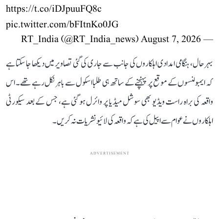
https://t.co/iDJpuuFQ8c
pic.twitter.com/bFItnKo0JG
August 7, 2026
— RT_India (@RT_India_news)
بہرحال، ہنگامی امدادی اہلکاروں کی جانب سے جاری کی گئی تصاویر میں دیکھا جا سکتا ہے
کہ ایمبولنسوں کے موقع پر پہنچنے کے ساتھ ہی طلبا اسکول سے باہر نکل رہے تھے۔ اس
واقعہ کی براہ راست ویڈیو بھی سوشل میڈیا پر وائرل ہو گئی ہے، جس کے بعد سیکورٹی
اہلکاروں نے عوام سے اپیل کی ہے کہ واقعہ کی لائیو نشریات نہ کریں۔
ADVERTISEMENT