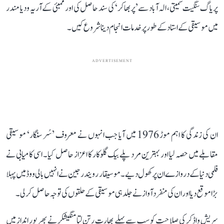
پریاگ سنگیت سمیتی، الہ آباد سے ’پربھاکر‘ کی سند حاصل کی اور ممبئی کے آریہ ودیا مندر
میں موسیقی کے استاد کے طور پر خدمات انجام دینا شروع کیں۔
ADVERTISEMENT
ان کی زندگی کا اہم موڑ 1976 میں آیا جب انہوں نے معروف ’سُر سنگار‘ موسیقی
مقابلے میں حصہ لیا اور بہترین مرد پلے بیک گلوکار کا اعزاز حاصل کیا۔ اسی کامیابی نے
فلمی دنیا کے دروازے ان پر کھول دیے۔ موسیقار رویندر جین نے انہیں بالی ووڈ میں پہلا
بڑا موقع دیا اور ان کی منفرد آواز نے جلد ہی موسیقی کے حلقوں کی توجہ حاصل کر لی۔
سریش واڈکر کی صلاحیت کو سب سے پہلے بھارت رتن لتا منگیشکر نے بھرپور انداز میں