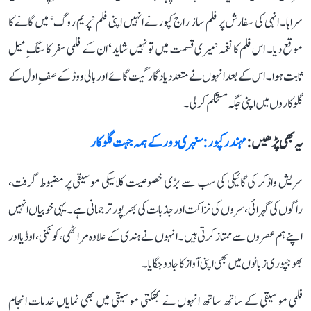
سراہا۔ انہی کی سفارش پر فلم ساز راج کپور نے انہیں اپنی فلم ’پریم روگ‘ میں گانے کا
موقع دیا۔ اس فلم کا نغمہ ’میری قسمت میں تو نہیں شاید‘ ان کے فلمی سفر کا سنگِ میل
ثابت ہوا۔ اس کے بعد انہوں نے متعدد یادگار گیت گائے اور بالی ووڈ کے صفِ اول کے
گلوکاروں میں اپنی جگہ مستحکم کر لی۔
یہ بھی پڑھیں :
مہندر کپور: سنہری دور کے ہمہ جہت گلوکار
سریش واڈکر کی گائیکی کی سب سے بڑی خصوصیت کلاسیکی موسیقی پر مضبوط گرفت،
راگوں کی گہرائی، سروں کی نزاکت اور جذبات کی بھرپور ترجمانی ہے۔ یہی خوبیاں انہیں
اپنے ہم عصروں سے ممتاز کرتی ہیں۔ انہوں نے ہندی کے علاوہ مراٹھی، کونکنی، اوڈیا اور
بھوجپوری زبانوں میں بھی اپنی آواز کا جادو جگایا۔
فلمی موسیقی کے ساتھ ساتھ انہوں نے بھکتی موسیقی میں بھی نمایاں خدمات انجام