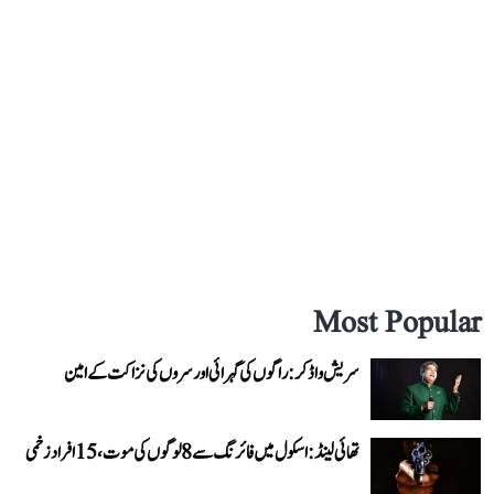
Most Popular
سریش واڈکر: راگوں کی گہرائی اور سروں کی نزاکت کے امین
تھائی لینڈ: اسکول میں فائرنگ سے 8 لوگوں کی موت، 15 افراد زخمی