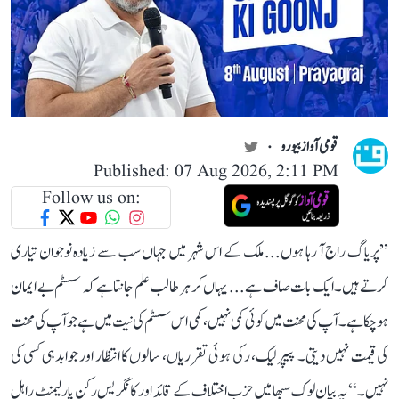
قومی آواز بیورو
Published: 07 Aug 2026, 2:11 PM
Follow us on:
’’پریاگ راج آ رہا ہوں... ملک کے اس شہر میں جہاں سب سے زیادہ نوجوان تیاری
کرتے ہیں۔ ایک بات صاف ہے... یہاں کر ہر طالب علم جانتا ہے کہ سسٹم بے ایمان
ہو چکا ہے۔ آپ کی محنت میں کوئی کمی نہیں، کمی اس سسٹم کی نیت میں ہے جو آپ کی محنت
کی قیمت نہیں دیتی۔ پیپر لیک، رکی ہوئی تقرریاں، سالوں کا انتظار اور جوابدہی کسی کی
نہیں۔‘‘ یہ بیان لوک سبھا میں حزب اختلاف کے قائد اور کانگریس رکن پارلیمنٹ راہل