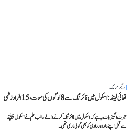
دیگر ممالک
تھائی لینڈ: اسکول میں فائرنگ سے 8 لوگوں کی موت، 15 افراد زخمی
حیرت انگیز بات یہ ہے کہ اسکول میں فائرنگ کرنے والے طالب علم نے اسکول پہنچنے
سے قبل اپنے دادا اور دادی کو بھی گولی ماری تھی۔