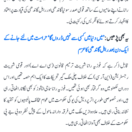
رانا نے اپنے حامیوں کے ساتھ قومی صدر سونیا گاندھی اور راہل گاندھی کی قیادت پراعتماد
کا اظہار کرتے ہوئے کانگریس کی رکنیت لی۔
یہ بھی پڑھیں :
’میں دنیا میں کسی سے نہیں ڈروں گا‘ حراست میں لئے جانے کے
ایک دن بعد راہل گاندھی کا عزم
قابل ذکر ہے کہ فوزیہ رانا شہریت ترمیم قانون (سی اے اے) اور قومی شہریت
رجسٹریشن(این آر سی) کے خلاف چلی ملک گیر تحریکات کا ایک اہم حصہ تھیں اور اس
دوران لکھنو میں وہ گرفتار بھی ہوئی تھیں۔ فوزیہ رانا سماجی ایشوز کو بھی لگاتار اٹھاتی رہی
ہیں، اور خصوصی طور پر اتر پردیش کی یوگی حکومت میں عوام مخالف پالیسیوں کو تنقید کا
نشانہ بناتی رہی ہیں۔ علاوہ ازیں ملک میں فرقہ وارانہ ماحول کے پیش نظر وہ بی جے پی
حکومت کے خلاف بھی آواز اٹھاتی رہی ہیں۔