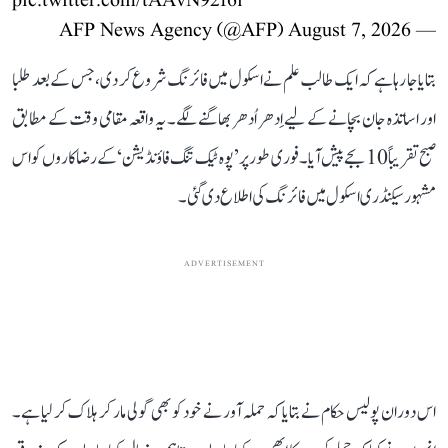
pic.twitter.com/tAAvN92f6i
August 7, 2026
— AFP News Agency (@AFP)
بتایا جا رہا ہے کہ ایک طالب علم نے اسکول میں فائرنگ شروع کر دی، جس کے بعد طلبا
اور اساتذہ جان بچانے کے لیے اِدھر اُدھر بھاگنے لگے۔ یہ واقعہ مقامی وقت کے مطابق
صبح تقریباً 10 بجے پیش آیا۔ فوری طور پر ’پوہ ٹیک تنگ فاؤنڈیشن‘ کے رضاکاروں کو اس
مشہور سیکنڈری اسکول میں فائرنگ کی اطلاع دی گئی۔
ADVERTISEMENT
اس دوران پولیس حکام نے بتایا کہ حملہ آور نے خود کو بھی گولی مار کر ہلاک کر لیا ہے۔