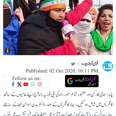
i
قومی آواز بیورو
Published: 02 Oct 2020, 10:11 PM
Follow us on:
پٹنہ: سماجی کارکن اور مشہور شاعر منور رانا کی بیٹی فوزیہ رانا آج اپنے حامیوں کے ساتھ
کانگریس میں شامل ہوگئیں۔ بہار کانگریس کے صدر ڈاکٹر مدن موہن جھا کے سامنے
یہاں پارٹی کے ریاستی ہیڈکوارٹر صداکت آشرم میں منعقدہ ایک ملن تقریب میں فوزیہ