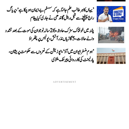
’یہاں کا ہر طالب علم جانتا ہے کہ سسٹم بے ایمان ہو چکا ہے‘، پریاگ
راج پہنچنے سے قبل راہل گاندھی نے جاری کیا پیغام
پٹنہ میں خوفناک سڑک حادثہ، 26 سالہ نوجوان کی موت کے بعد تشدد
والے حالات، 5 گاڑیاں نذر آتش، پولیس پر پتھراؤ
’ہوم منسٹر ایوان میں آؤ‘، اپوزیشن کے نعروں سے حکومت پریشان،
پارلیمنٹ کی کارروائی پیر تک ملتوی
ADVERTISEMENT