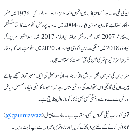
ان کی فنی خدمات کے اعتراف میں انہیں متعدد اعزازات سے نوازا گیا۔ 1976 میں ’سُر
سنگار‘ مقابلے کا مدن موہن ایوارڈ، 2004 میں مدھیہ پردیش حکومت کا ’لتا منگیشکر
پرسکار‘، 2007 میں ’مہاراشٹر پرائڈ ایوارڈ‘، 2017 میں سداشیو امراپورکر
ایوارڈ، 2018 میں ’سنگیت ناٹیہ اکادمی ایوارڈ‘ اور 2020 میں حکومتِ ہند کا باوقار
شہری اعزاز ’پدم شری‘ ان کی فنی عظمت کا اعتراف ہیں۔
ستر برس کی عمر میں بھی سریش واڈکر ہندوستانی موسیقی کی ایک معتبر آواز سمجھے جاتے
ہیں۔ ان کی گائیکی اس حقیقت کی روشن مثال ہے کہ مضبوط کلاسیکی بنیاد، مسلسل ریاض
اور فن سے بے لوث وابستگی کسی بھی فنکار کو لازوال بنا دیتی ہے۔
قومی آواز اب ٹیلی گرام پر بھی دستیاب ہے۔ ہمارے چینل (
qaumiawaz@
)
کو جوائن کرنے کے لئے یہاں کلک کریں اور تازہ ترین خبروں سے اپ ڈیٹ رہیں۔