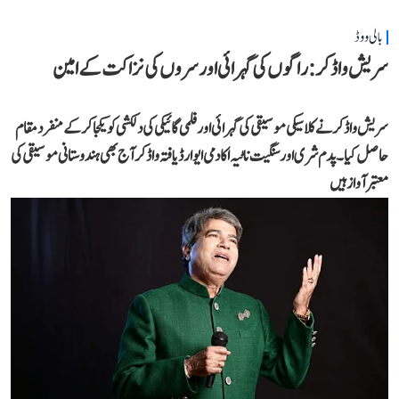
بالی ووڈ
سریش واڈکر: راگوں کی گہرائی اور سروں کی نزاکت کے امین
سریش واڈکر نے کلاسیکی موسیقی کی گہرائی اور فلمی گائیکی کی دلکشی کو یکجا کر کے منفرد مقام
حاصل کیا۔ پدم شری اور سنگیت ناٹیہ اکادمی ایوارڈ یافتہ واڈکر آج بھی ہندوستانی موسیقی کی
معتبر آواز ہیں