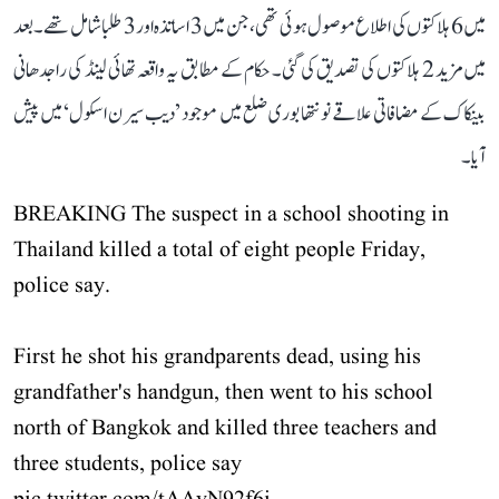
میں 6 ہلاکتوں کی اطلاع موصول ہوئی تھی، جن میں 3 اساتذہ اور 3 طلبا شامل تھے۔ بعد
میں مزید 2 ہلاکتوں کی تصدیق کی گئی۔ حکام کے مطابق یہ واقعہ تھائی لینڈ کی راجدھانی
بینکاک کے مضافاتی علاقے نونتھابوری ضلع میں موجود ’دیب سیرن اسکول‘ میں پیش
آیا۔
BREAKING The suspect in a school shooting in
Thailand killed a total of eight people Friday,
police say.
First he shot his grandparents dead, using his
grandfather's handgun, then went to his school
north of Bangkok and killed three teachers and
three students, police say