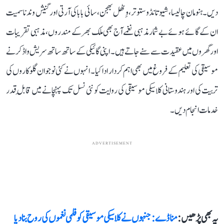
دیں۔ ہنومان چالیسا، شیو تانڈو ستوتر، وِٹھل بھجن، سائی بابا کی آرتی اور گنیش وندنا سمیت
ان کے گائے ہوئے بے شمار مذہبی نغمے آج بھی ملک بھر کے مندروں، مذہبی تقریبات
اور گھروں میں عقیدت سے سنے جاتے ہیں۔ اپنی گائیکی کے ساتھ ساتھ سریش واڈکر نے
موسیقی کی تعلیم کے فروغ میں بھی اہم کردار ادا کیا۔ انہوں نے کئی نوجوان گلوکاروں کی
تربیت کی اور ہندوستانی کلاسیکی موسیقی کی روایت کو نئی نسل تک پہنچانے میں قابلِ قدر
خدمات انجام دیں۔
ADVERTISEMENT
یہ بھی پڑھیں :
منا ڈے: جنہوں نے کلاسیکی موسیقی کو فلمی نغموں کی روح بنا دیا