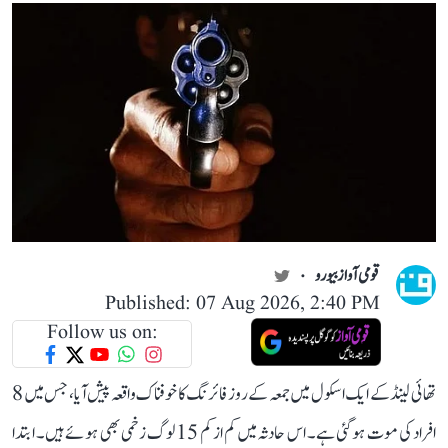
قومی آواز بیورو
Published: 07 Aug 2026, 2:40 PM
Follow us on:
تھائی لینڈ کے ایک اسکول میں جمعہ کے روز فائرنگ کا خوفناک واقعہ پیش آیا، جس میں 8
افراد کی موت ہو گئی ہے۔ اس حادثہ میں کم از کم 15 لوگ زخمی بھی ہوئے ہیں۔ ابتدا