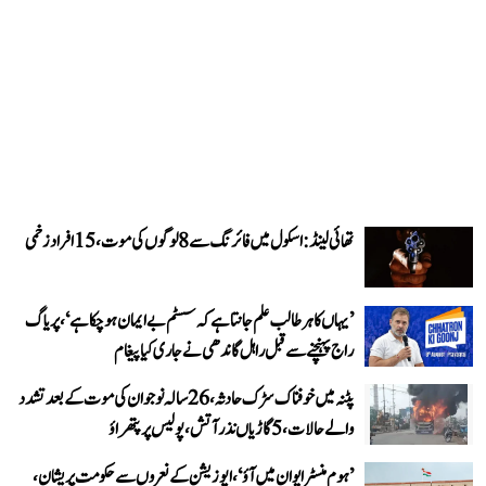
تھائی لینڈ: اسکول میں فائرنگ سے 8 لوگوں کی موت، 15 افراد زخمی
’یہاں کا ہر طالب علم جانتا ہے کہ سسٹم بے ایمان ہو چکا ہے‘، پریاگ
راج پہنچنے سے قبل راہل گاندھی نے جاری کیا پیغام
پٹنہ میں خوفناک سڑک حادثہ، 26 سالہ نوجوان کی موت کے بعد تشدد
والے حالات، 5 گاڑیاں نذر آتش، پولیس پر پتھراؤ
’ہوم منسٹر ایوان میں آؤ‘، اپوزیشن کے نعروں سے حکومت پریشان،