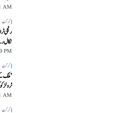
11 AM
کرکٹ
رنجی ٹرا
نکال رہے
40 PM
کرکٹ
’ملک کے 
ٹرولز ک
11 AM
کرکٹ