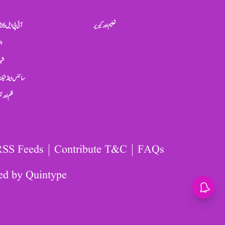
تعلیم اور کیریر
آئی پی ایل 2026
ان
شہر
سائنس اینڈ ٹیکن
فلم اور 
RSS Feeds
Contribute T&C
FAQs
ed by
Quintype