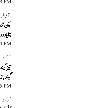
48 PM
قومی خبری
سچن تند
بتایا دو
40 PM
کرکٹ
تیز گیند
گیندباز
15 PM
کرکٹ