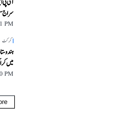
سراج سمیت 25 میگا 
11 PM
کرکٹ
میں کرائ
40 PM
ore