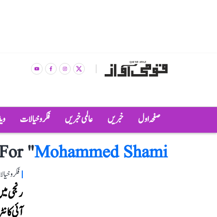
صفحہ اول
خبریں
عالمی خبریں
فکر و خیالات
وی
For "
Mohammed Shami
فکر و خیا
رنجی میں
آئی کانٹ