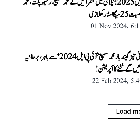
آئی پی ایل 2025: نیلامی میں نظر آئیں گے محمد سمیع، رشبھ پنت، محمد
اسٹار کھلاڑی
01 Nov 2024, 6:
ہندوستانی تیز گیندباز محمد سمیع ’آئی پی ایل 2024‘ سے باہر، برطانیہ
یں گے ٹخنے کا آپریشن!
22 Feb 2024, 5:
Load m