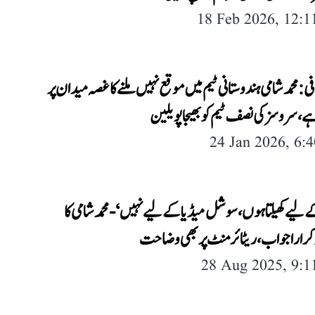
18 Feb 2026, 12:
فی: محمد شامی ہندوستانی ٹیم میں موقع نہیں ملنے کا غصہ میدان پر
، سروسز کی نصف ٹیم کو بھیجا پویلین
24 Jan 2026, 6:
لیے کھیلتا ہوں، سوشل میڈیا کے لیے نہیں‘- محمد شامی کا
و کرارا جواب، ریٹائرمنٹ پر بھی وضاحت
28 Aug 2025, 9: