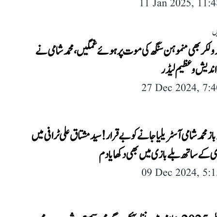
11 Jan 2025, 11:
ں
ولکر بھی منموہن سنگھ کی موت پر ہوئے غمگین، محمد شامی نے
ر اندیش و عظیم لیڈر
27 Dec 2024, 7:
باز محمد شامی آسٹریلیا جانے کو بے قرار! سید مشتاق علی ٹرافی میں
ی کے ساتھ بلے بازی میں بھی دکھایا دم
09 Dec 2024, 5: