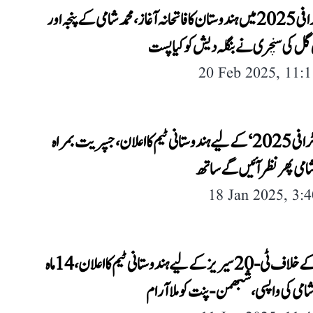
چمپئنز ٹرافی 2025 میں ہندوستان کا فاتحانہ آغاز، محمد شامی کے پنجہ اور
ل کی سنچری نے بنگلہ دیش کو کیا پست
20 Feb 2025, 11:
’چمپئنز ٹرافی 2025‘ کے لیے ہندوستانی ٹیم کا اعلان، جسپریت بمراہ
 شامی پھر نظر آئیں گے ساتھ
18 Jan 2025, 3:
انگلینڈ کے خلاف ٹی-20 سیریز کے لیے ہندوستانی ٹیم کا اعلان، 14 ماہ
 شامی کی واپسی، شبھمن-پنت کو ملا آرام