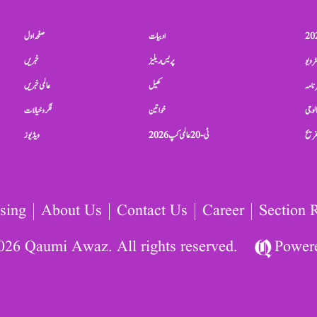
ادبیات
صفحہ اول
ٹرویو
پریس ریلیز
خبریں
نامہ
کھیل
عالمی خبریں
الوجی
خواتین
فکر و خیالات
تفریح
ٹی-20 عالمی کپ 2026
ویڈیوز
sing
About Us
Contact Us
Career
Section 
026 Qaumi Awaz. All rights reserved.
Power