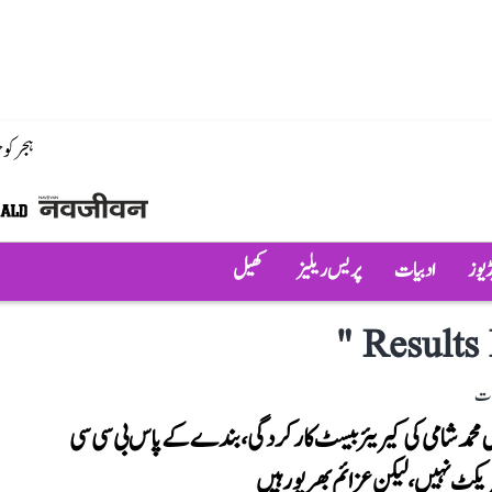
ہجر کو
ڈیوز
ادبیات
پریس ریلیز
کھیل
"
Results 
لات
 محمد شامی کی کیریئر بیسٹ کارکردگی، بندے کے پاس بی سی سی
ریکٹ نہیں، لیکن عزائم بھرپور ہیں