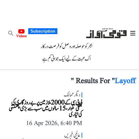
Subscription
Videos
ہجر کو حوصلہ اور وصل کو فرصت درکار
اک محبت کے لیے ایک جوانی کم ہے
"
Results For "
Layoff
دیگر ممالک
بی بی سی کے 2000 ملازمین پر بے روزگاری کی
لٹکی تلوار، 15 سالوں میں سب سے بڑی چھنٹنی
کی تیاری
16 Apr 2026, 6:40 PM
عالمی خبریں