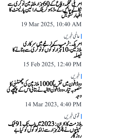
امریکی محکمہ دفاع کے 60 ہزار ملازمین نوکری سے
نکالے جائیں گے، ڈیموکریٹک اراکین پارلیمنٹ کا
اظہار تشویش
19 Mar 2025, 10:40 AM
عالمی خبریں
امریکہ: ٹرمپ کے نرغے میں سرکاری
ملازمین، 10 ہزار لوگوں کو نوکری سے ہٹانے کا
فیصلہ
15 Feb 2025, 12:40 PM
خبریں
ووڈافون میں تقریباً 1000 ملازمین کی چھنٹنی کا
منصوبہ تیار، ووڈافون اٹالیہ نے بتائی اس کے پیچھے کی
وجہ
14 Mar 2023, 4:40 PM
قومی خبریں
ملازمت کا بحران: 2023 میں اب تک 91 ٹیک
کمپنیوں نے 24 ہزار سے زائد لوگوں کو کیا بے
روزگار