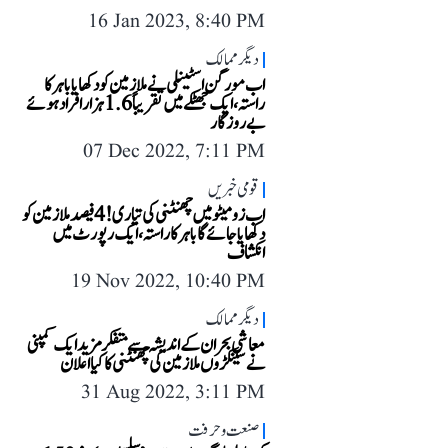
16 Jan 2023, 8:40 PM
دیگر ممالک
اب مورگن اسٹینلی نے ملازمین کو دکھایا باہر کا
راستہ، ایک جھٹکے میں تقریباً 1.6 ہزار افراد ہوئے
بے روزگار
07 Dec 2022, 7:11 PM
قومی خبریں
اب زومیٹو میں چھنٹنی کی تیاری! 4 فیصد ملازمین کو
دکھایا جائے گا باہر کا راستہ، ایک رپورٹ میں
انکشاف
19 Nov 2022, 10:40 PM
دیگر ممالک
معاشی بحران کے اندیشہ سے متفکر مزید ایک کمپنی
نے سینکڑوں ملازمین کی چھنٹنی کا کیا اعلان
31 Aug 2022, 3:11 PM
صنعت و حرفت