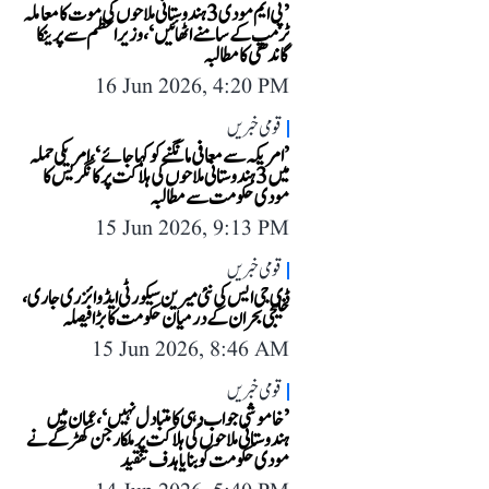
’پی ایم مودی 3 ہندوستانی ملاحوں کی موت کا معاملہ
ٹرمپ کے سامنے اٹھائیں‘، وزیر اعظم سے پرینکا
گاندھی کا مطالبہ
16 Jun 2026, 4:20 PM
قومی خبریں
’امریکہ سے معافی مانگنے کو کہا جائے‘، امریکی حملہ
میں 3 ہندوستانی ملاحوں کی ہلاکت پر کانگریس کا
مودی حکومت سے مطالبہ
15 Jun 2026, 9:13 PM
قومی خبریں
ڈی جی ایس کی نئی میرین سیکورٹی ایڈوائزری جاری،
خلیجی بحران کے درمیان حکومت کا بڑا فیصلہ
15 Jun 2026, 8:46 AM
قومی خبریں
’خاموشی جواب دہی کا متبادل نہیں‘، عمان میں
ہندوستانی ملاحوں کی ہلاکت پر ملکارجن کھڑگے نے
مودی حکومت کو بنایا ہدف تنقید