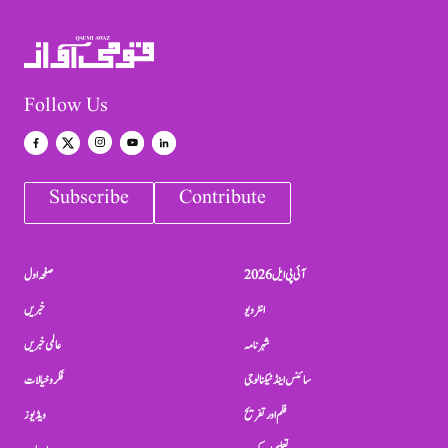
Follow Us
Subscribe
Contribute
آئی پی ایل 2026
صفحہ اول
انٹرویو
خبریں
شہرنامہ
عالمی خبریں
سائنس اینڈ ٹیکنالوجی
فکر و خیالات
فلم اور تفریح
ویڈیوز