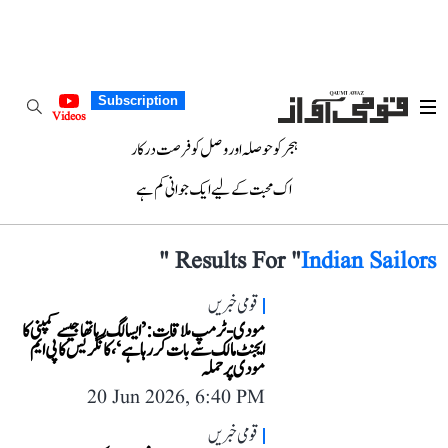
Subscription
Videos
ہجر کو حوصلہ اور وصل کو فرصت درکار
اک محبت کے لیے ایک جوانی کم ہے
"
Results For "
Indian Sailors
قومی خبریں
مودی-ٹرمپ ملاقات: ’ایسا لگ رہا تھا جیسے کمپنی کا
ایجنٹ مالک سے بات کر رہا ہے‘، کانگریس کا پی ایم
مودی پر حملہ
20 Jun 2026, 6:40 PM
قومی خبریں