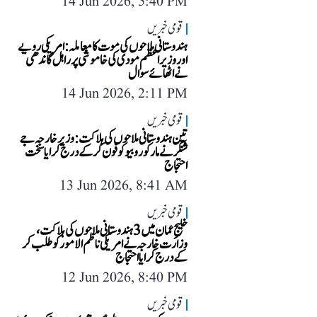
14 Jun 2026, 5:40 PM
قومی خبریں
ہندوستانی ملاحوں کی موت کا معاملہ: امریکی رویے
اور وزیر اعظم مودی کی خاموشی پر راہل گاندھی
نے اٹھائے سوال
14 Jun 2026, 2:11 PM
قومی خبریں
تین ہندوستانی ملاحوں کی ہلاکت: وزیر خارجہ جے
شنکر نے مارکو روبیو کو فون کر کے درج کرایا سخت
احتجاج
13 Jun 2026, 8:41 AM
قومی خبریں
خلیجِ عمان میں 3 ہندوستانی ملاحوں کی ہلاکت،
وزارت خارجہ نے امریکی ناظم الامور کو طلب کر
کے درج کرایا احتجاج
12 Jun 2026, 8:40 PM
قومی خبریں