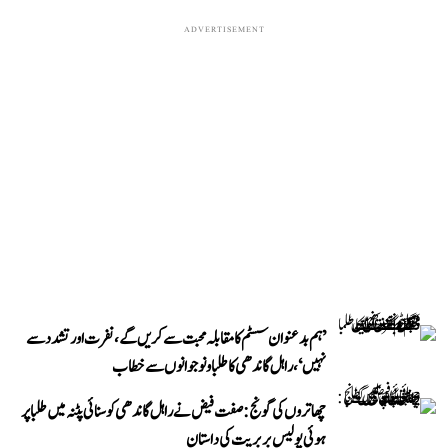
ADVERTISEMENT
’ہم بدعنوان سسٹم کا مقابلہ محبت سے کریں گے، نفرت اور تشدد سے
نہیں‘، راہل گاندھی کا طلبا و نوجوانوں سے خطاب
چھاتروں کی گونج: صفت فیض نے راہل گاندھی کو سنائی پٹنہ میں طلبا پر
ہوئی پولیس بربریت کی داستان