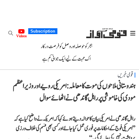
Subscription
Videos
ہجر کو حوصلہ اور وصل کو فرصت درکار
اک محبت کے لیے ایک جوانی کم ہے
قومی خبریں
ہندوستانی ملاحوں کی موت کا معاملہ: امریکی رویے اور وزیر اعظم
مودی کی خاموشی پر راہل گاندھی نے اٹھائے سوال
راہل گاندھی نے امریکی بیان کا حوالہ دیتے ہوئے کہا کہ امریکہ نے واضح کیا ہے کہ
’’امریکی فوج کے احکامات پر فوری عمل کیا جائے اور کسی بھی قسم کی خلاف ورزی
برداشت نہیں کی جائے گی۔‘‘