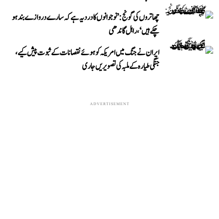
چھاتروں کی گونج: ’نوجوانوں کا درد یہ ہے کہ سارے دروازے بند ہو
چکے ہیں‘، راہل گاندھی
ایران نے جنگ میں امریکہ کو ہوئے نقصانات کے ثبوت پیش کیے،
جنگی طیارہ کے ملبہ کی تصویریں جاری
ADVERTISEMENT