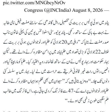
pic.twitter.com/MNGbcyNrOv
August 8, 2026
— Congress (@INCIndia)
پٹنہ میں ہوئی پولیس بربریت کی تفصیل راہل گاندھی کے سامنے صفت فیض نامی طالبہ
نے بہت بے باکی کے ساتھ رکھی۔ پٹنہ یونیورسٹی اسٹوڈنٹس یونین کی پہلی خاتون نائب
صدر صفت نے بتایا کہ ’’دہلی میں 20 جولائی کو طلبا اور نوجوانوں پر ہوئی بربریت کے
خلاف 22 جولائی کو بڑی تعداد میں طلبا پٹنہ میں پرامن مظاہرہ کرنے والے تھے۔ لیکن
بہار حکومت اور بہار پولیس نے ان کے ساتھ ظالمانہ رویہ اختیار کیا۔ طلبا کو مارا پیٹا گیا اور
انھیں راتوں رات غیر قانونی طریقے سے حراست میں لے لیا۔ بہار میں یہ سلسلہ کئی
دنوں تک چلا۔‘‘ وہ مزید بتاتی ہیں کہ ’’سیوان میں بھی ظلم ہوا جہاں مظاہرہ کرنے والے
طلبا اور نوجوانوں پر اے کے-47 سے فائرنگ کر دی جاتی ہے۔ اس فائرنگ میں طالب
علم سنگین طور پر زخمی بھی ہوئے۔‘‘