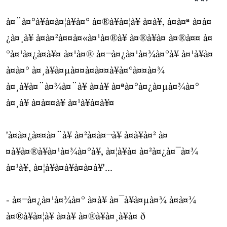
à¤¨à¤°à¥à¤à¤¦à¥à¤° à¤®à¥à¤¦à¥ à¤à¥, à¤à¤ª à¤à¤
¿à¤¸à¥ à¤à¤²à¤¤à¤«à¤¹à¤®à¥ à¤®à¥à¤ à¤®à¤¤ à¤
°à¤¹à¤¿à¤à¥¤ à¤¹à¤® à¤¬à¤¿à¤¹à¤¾à¤°à¥ à¤¹à¥à¤
à¤à¤° à¤¸à¥à¤µà¤¤à¤à¤¤à¥à¤°à¤¤à¤¾
à¤¸à¥à¤¨à¤¾à¤¨à¥ à¤à¥ à¤ªà¤°à¤¿à¤µà¤¾à¤°
à¤¸à¥ à¤à¤¤à¥ à¤¹à¥à¤à¥¤
'à¤à¤¿à¤¤à¤¨à¥ à¤²à¤à¤¬à¥ à¤à¥à¤² à¤
¤à¥à¤®à¥à¤¹à¤¾à¤°à¥, à¤¦à¥à¤ à¤²à¤¿à¤¯à¤¾
à¤¹à¥, à¤¦à¥à¤à¥à¤à¤à¥'...
- à¤¬à¤¿à¤¹à¤¾à¤° à¤à¥ à¤¯à¥à¤µà¤¾ à¤à¤¾
à¤®à¥à¤¦à¥ à¤à¥ à¤®à¥à¤¸à¥à¤ ð