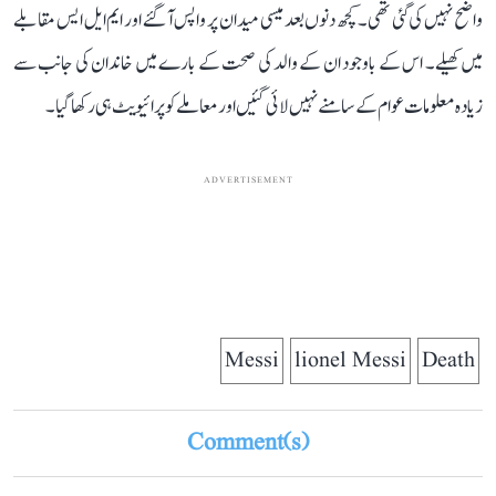
واضح نہیں کی گئی تھی۔ کچھ دنوں بعد میسی میدان پر واپس آ گئے اور ایم ایل ایس مقابلے
میں کھیلے۔ اس کے باوجود ان کے والد کی صحت کے بارے میں خاندان کی جانب سے
زیادہ معلومات عوام کے سامنے نہیں لائی گئیں اور معاملے کو پرائیویٹ ہی رکھا گیا۔
ADVERTISEMENT
Messi
lionel Messi
Death
Comment(s)