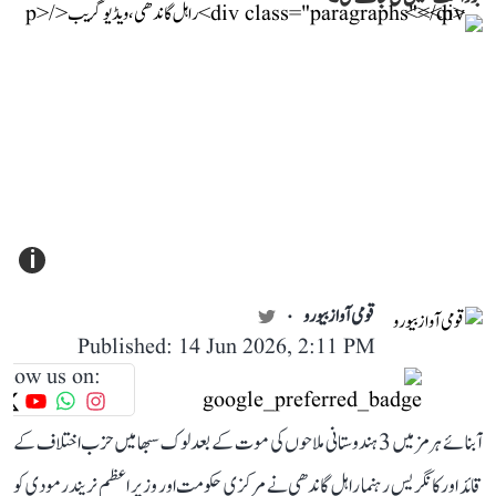
i
قومی آواز بیورو
Published: 14 Jun 2026, 2:11 PM
llow us on:
آبنائے ہرمز میں 3 ہندوستانی ملاحوں کی موت کے بعد لوک سبھا میں حزب اختلاف کے
قائد اور کانگریس رہنما راہل گاندھی نے مرکزی حکومت اور وزیر اعظم نریندر مودی کو