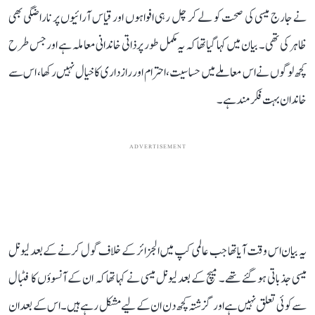
نے جارج میسی کی صحت کو لے کر چل رہی افواہوں اور قیاس آرائیوں پر ناراضگی بھی
ظاہر کی تھی۔ بیان میں کہا گیا تھا کہ یہ مکمل طور پر ذاتی خاندانی معاملہ ہے اور جس طرح
کچھ لوگوں نے اس معاملے میں حساسیت، احترام اور رازداری کا خیال نہیں رکھا، اس سے
خاندان بہت فکرمند ہے۔
ADVERTISEMENT
یہ بیان اس وقت آیا تھا جب عالمی کپ میں الجزائر کے خلاف گول کرنے کے بعد لیونل
میسی جذباتی ہو گئے تھے۔ میچ کے بعد لیونل میسی نے کہا تھا کہ ان کے آنسوؤں کا فٹبال
سے کوئی تعلق نہیں ہے اور گزشتہ کچھ دن ان کے لیے مشکل رہے ہیں۔ اس کے بعد ان