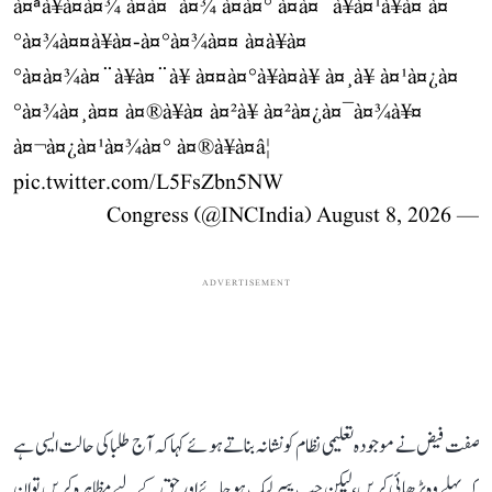
à¤ªà¥à¤à¤¾ à¤à¤¯à¤¾ à¤à¤° à¤à¤¨à¥à¤¹à¥à¤ à¤
°à¤¾à¤¤à¥à¤-à¤°à¤¾à¤¤ à¤à¥à¤
°à¤à¤¾à¤¨à¥à¤¨à¥ à¤¤à¤°à¥à¤à¥ à¤¸à¥ à¤¹à¤¿à¤
°à¤¾à¤¸à¤¤ à¤®à¥à¤ à¤²à¥ à¤²à¤¿à¤¯à¤¾à¥¤
à¤¬à¤¿à¤¹à¤¾à¤° à¤®à¥à¤â¦
pic.twitter.com/L5FsZbn5NW
August 8, 2026
— Congress (@INCIndia)
ADVERTISEMENT
صفت فیض نے موجودہ تعلیمی نظام کو نشانہ بناتے ہوئے کہا کہ آج طلبا کی حالت ایسی ہے
کہ پہلے وہ پڑھائی کریں، لیکن جب پیپر لیک ہو جائے اور حق کے لیے مظاہرہ کریں تو ان