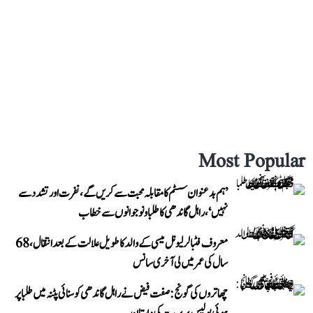
Most Popular
’ہم بدعنوان سسٹم کا مقابلہ محبت سے کریں گے، نفرت اور تشدد سے
نہیں‘، راہل گاندھی کا طلبا و نوجوانوں سے خطاب
معروف فٹبالر لیونل میسی کے والد کا طویل علالت کے بعد انتقال، 68
سال کی عمر میں لی آخری سانس
چھاتروں کی گونج: صفت فیض نے راہل گاندھی کو سنائی پٹنہ میں طلبا پر