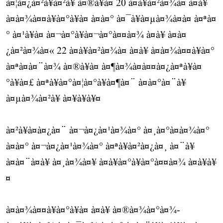
à¤¦à¤¿à¤²à¥à¤²à¥ à¤®à¥à¤ 20 à¤à¥à¤²à¤¾à¤ à¤à¥
à¤à¤¾à¤¤à¥à¤°à¥à¤ à¤à¤° à¤¯à¥à¤µà¤¾à¤à¤ à¤ªà¤
° à¤¹à¥à¤ à¤¬à¤°à¥à¤¬à¤°à¤¤à¤¾ à¤à¥ à¤à¤
¿à¤²à¤¾à¤« 22 à¤à¥à¤²à¤¾à¤ à¤à¥ à¤à¤¾à¤¤à¥à¤°
à¤ªà¤à¤¨à¤¾ à¤®à¥à¤ à¤¶à¤¾à¤à¤¤à¤¿à¤ªà¥à¤
°à¥à¤£ à¤ªà¥à¤°à¤¦à¤°à¥à¤¶à¤¨ à¤à¤°à¤¨à¥
à¤µà¤¾à¤²à¥ à¤¥à¥à¥¤
à¤²à¥à¤à¤¿à¤¨ à¤¬à¤¿à¤¹à¤¾à¤° à¤¸à¤°à¤à¤¾à¤°
à¤à¤° à¤¬à¤¿à¤¹à¤¾à¤° à¤ªà¥à¤²à¤¿à¤¸ à¤¨à¥
à¤à¤¨à¤à¥ à¤¸à¤¾à¤¥ à¤à¥à¤°à¥à¤°à¤¤à¤¾ à¤à¥à¥
¤
à¤à¤¾à¤¤à¥à¤°à¥à¤ à¤à¥ à¤®à¤¾à¤°à¤¾-