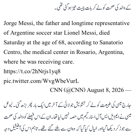
کے والد کی صحت کو لے کر بات چیت تیز ہو گئی تھی۔
Jorge Messi, the father and longtime representative
of Argentine soccer star Lionel Messi, died
Saturday at the age of 68, according to Sanatorio
Centro, the medical center in Rosario, Argentina,
where he was receiving care.
https://t.co/2hNrjs1yq8
pic.twitter.com/WvgWbeVurL
August 8, 2026
— CNN (@CNN)
جارج میسی کی طبیعت کو لے کر تشویش جولائی کے آخر میں ایک بار پھر بڑھ گئی۔ لیونل
میسی نے ایم ایل ایس آل اسٹار گیم میں حصہ نہیں لیا تھا۔ ان کے اس فیصلے کو والد کی صحت
سے جوڑ کر دیکھا گیا اور خیال کیا گیا کہ وہ ان سے ملنے گئے تھے۔ تاہم اس کی آفیشیل وجہ