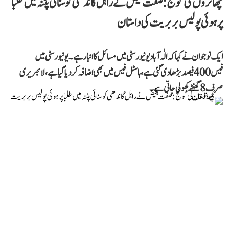
چھاتروں کی گونج: صفت فیض نے راہل گاندھی کو سنائی پٹنہ میں طلبا
پر ہوئی پولیس بربریت کی داستان
ایک نوجوان نے کہا کہ الٰہ آباد یونیورسٹی میں مسائل کا انبار ہے۔ یونیورسٹی میں
فیس 400 فیصد بڑھا دی گئی ہے، ہاسٹل فیس میں بھی اضافہ کر دیا گیا ہے، لائبریری
صرف 8 گھنٹے کھولی جاتی ہے۔