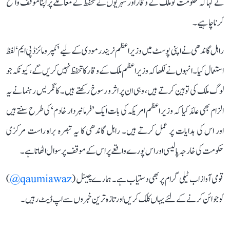
نے کہا کہ حکومت کو ملک کے وقار اور شہریوں کے تحفظ کے معاملے پر اپنا موقف واضح
کرنا چاہیے۔
راہل گاندھی نے اپنی پوسٹ میں وزیر اعظم نریندر مودی کے لیے ’کمپرومائزڈ پی ایم‘ لفظ
استعمال کیا۔ انہوں نے لکھا کہ وزیر اعظم ملک کے وقار کا تحفظ نہیں کریں گے، کیونکہ جو
لوگ ملک کی توہین کرتے ہیں، وہی ان پر اثر و رسوخ رکھتے ہیں۔ کانگریس رہنما نے یہ
الزام بھی عائد کیا کہ وزیر اعظم امریکہ کی بات ایک ’فرمانبردار خادم‘ کی طرح سنتے ہیں
اور اس کی ہدایات پر عمل کرتے ہیں۔ راہل گاندھی کا یہ تبصرہ براہ راست مرکزی
حکومت کی خارجہ پالیسی اور اس پورے واقعے پر اس کے موقف پر سوال اٹھاتا ہے۔
قومی آواز اب ٹیلی گرام پر بھی دستیاب ہے۔ ہمارے چینل (
qaumiawaz@
)
کو جوائن کرنے کے لئے یہاں کلک کریں اور تازہ ترین خبروں سے اپ ڈیٹ رہیں۔