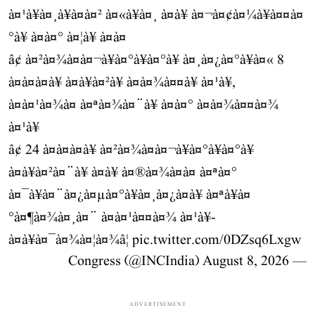
à¤¹à¥à¤¸à¥à¤à¤² à¤«à¥à¤¸ à¤à¥ à¤¬à¤¢à¤¼à¥à¤¤à¤
°à¥ à¤à¤° à¤¦à¥ à¤à¤
â¢ à¤²à¤¾à¤à¤¬à¥à¤°à¥à¤°à¥ à¤¸à¤¿à¤°à¥à¤« 8
à¤à¤à¤à¥ à¤à¥à¤²à¥ à¤à¤¾à¤¤à¥ à¤¹à¥,
à¤à¤¹à¤¾à¤ à¤ªà¤¾à¤¨à¥ à¤­à¤° à¤à¤¾à¤¤à¤¾
à¤¹à¥
â¢ 24 à¤à¤à¤à¥ à¤²à¤¾à¤à¤¬à¥à¤°à¥à¤°à¥
à¤à¥à¤²à¤¨à¥ à¤à¥ à¤®à¤¾à¤à¤ à¤ªà¤°
à¤¯à¥à¤¨à¤¿à¤µà¤°à¥à¤¸à¤¿à¤à¥ à¤ªà¥à¤
°à¤¶à¤¾à¤¸à¤¨ à¤à¤¹à¤¤à¤¾ à¤¹à¥-
à¤à¥à¤¯à¤¾à¤¦à¤¾â¦
pic.twitter.com/0DZsq6Lxgw
August 8, 2026
— Congress (@INCIndia)
ADVERTISEMENT