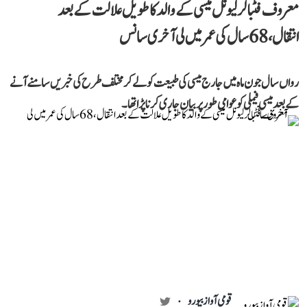
معروف فٹبالر لیونل میسی کے والد کا طویل علالت کے بعد
انتقال، 68 سال کی عمر میں لی آخری سانس
رواں سال جون ماہ میں جارج میسی کی طبیعت کو لے کر مختلف طرح کی خبریں سامنے آنے
کے بعد میسی فیملی کو عوامی طور پر بیان جاری کرنا پڑا تھا۔
قومی آواز بیورو