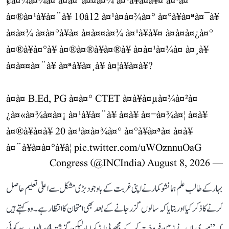
¢à¤¼à¤¾à¤ à¤à¤°à¤¤à¤¾ à¤¹à¥à¤à¥¤ à¤¹à¤°
à¤®à¤¹à¥à¤¨à¥ 10â12 à¤¹à¤à¤¾à¤° à¤°à¥à¤ªà¤¯à¥
à¤à¤¾ à¤à¤°à¥à¤ à¤à¤¤à¤¾ à¤¹à¥à¥¤ à¤à¤à¤¿à¤°
à¤®à¥à¤°à¥ à¤®à¤®à¥à¤®à¥ à¤à¤¹à¤¾à¤ à¤¸à¥
à¤à¤¤à¤¨à¥ à¤ªà¥à¤¸à¥ à¤¦à¥à¤à¥?
à¤à¤ B.Ed, PG à¤à¤° CTET à¤à¥à¤µà¤¾à¤²à¤
¿à¤«à¤¾à¤à¤¡ à¤¹à¥à¤¨à¥ à¤à¥ à¤¬à¤¾à¤¦ à¤­à¥
à¤®à¥à¤à¥ 20 à¤¹à¤à¤¾à¤° à¤°à¥à¤ªà¤ à¤à¥
à¤¨à¥à¤à¤°à¥â¦
pic.twitter.com/uWOznnuOaG
August 8, 2026
— Congress (@INCIndia)
بہار کے طالب علم ہمانشو کمار نے اپنی غربت کے باوجود بڑی مشکل سے اعلیٰ تعلیم حاصل
کرنے کا ذکر کیا اور بتایا کہ سالوں گزر جانے کے بعد بھی امتحان کا انتظار ہے۔ وہ کہتے ہیں
کہ ’’میری ماں نے زمین فروخت کر کے مجھے بی ایڈ کرایا، لیکن گزشتہ 4 سالوں سے کوئی