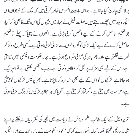
پر لاٹھی چارج کیا جاتا ہے۔ وہ اس بات پر افسوس ظاہر کرتی ہیں کہ ملک کے نوجوان اسی
’چکرویوہ‘ میں پھنسے رہتے ہیں۔ صفت فیض نے بہار میں بچیوں کی اس جنگ کا بھی ذکر کیا،
جو تعلیم حاصل کرنے کے لیے انھیں کرنی پڑتی ہے۔ انھوں نے بتایا کہ پہلے تو تعلیم
حاصل کرنے کے لیے ایک لڑکی کو گھر والوں سے لڑائی لڑنی ہوتی ہے۔ کسی طرح وہ لڑ کر
گھر سے نکلتی ہے، اور پھر باہر کی لڑائی شروع ہوتی ہے۔ بہار حکومت ویکنسی نہیں نکالتی
ہے، اس کے لیے بھی سڑک پر نکل کر مظاہرہ کرتی ہے۔ جب ویکنسی نکلتی ہے تو پیپر لیک
ہو جاتا ہے، لڑکیوں کو اس کے لیے بھی مظاہرہ کرنا پڑتا ہے۔ پھر پولیس لڑکیوں کو پیٹتی
ہے، حراست میں لیتی ہے، گرفتار کر لیتی ہے۔ گویا کہ ہر محاذ پر لڑکیوں کو جنگ لڑنی ہوتی
ہے۔
اتر پردیش کے ایک طالب علم اویناش نے ریاست میں ٹیچر کی تقرریاں نہ نکلنے پر اپنے
شدید رنج و غم کا اظہار کیا۔ انھوں نے کہا کہ ’’یوپی حکومت کے پاس عہدے ہیں، لیکن