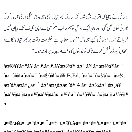
اویناش نے بتایا کہ اتر پردیش میں کئی ساری بھرتیاں ایسی ہیں، جو لٹکی ہوئی ہیں۔ کوئی
بھرتی نکالی بھی گئی، اور پیپر لیک ہو گیا تو ہم طالب علم کسی سے اپنی تکلیف تک بیان نہیں
کر پاتے ہیں۔ اویناش کہتے ہیں کہ ’’ہمارا مطالبہ ہے حکومت وقت پر بھرتیاں نکالے،
امتحان کیلنڈر فکس کرے تاکہ نوجوانوں کا وقت اور پیسہ برباد نہ ہو۔‘‘
à¤®à¥à¤°à¥ à¤®à¤®à¥à¤®à¥ à¤¨à¥ à¤à¤®à¥à¤¨
à¤¬à¥à¤à¤à¤° à¤®à¥à¤à¥ B.Ed. à¤à¤°à¤¾à¤¯à¤¾,
à¤²à¥à¤à¤¿à¤¨ à¤ªà¤¿à¤à¤²à¥ 4 à¤¸à¤¾à¤² à¤¸à¥
à¤à¥à¤ à¤µà¥à¤à¥à¤à¤¸à¥ à¤¨à¤¹à¥à¤ à¤à¤ à¤¹à¥à¥
¤
à¤®à¥à¤ à¤ªà¤à¤¨à¤¾ à¤®à¥à¤ à¤°à¤¹à¤à¤° à¤ªà¤