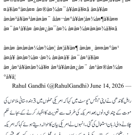
¤à¥à¤°à¤à¤¤ à¤®à¤¾à¤¨à¥à¤à¥¤â à¤à¥à¤
à¤à¤²à¥à¤²à¤à¤à¤¨ âà¤¬à¤°à¥à¤¦à¤¾à¤¶à¥à¤¤
à¤¨à¤¹à¥à¤ à¤à¤¿à¤¯à¤¾ à¤à¤¾à¤à¤à¤¾à¥¤â
à¤à¤ à¤à¤à¤¼à¤¾à¤¦ à¤¦à¥à¤¶ à¤à¤¸ à¤¤à¤°à¤¹
à¤à¥ à¤­à¤¾à¤·à¤¾ à¤à¤­à¥ à¤¨à¤¹à¥à¤
à¤¸à¤¹à¥à¤à¤¾à¥¤ à¤²à¥à¤à¤¿à¤¨ à¤¹à¤®à¤¾à¤
°à¥â¦
June 14, 2026
— Rahul Gandhi (@RahulGandhi)
راہل گاندھی نے اپنی ’ایکس‘ پوسٹ میں کہا کہ امریکی حملوں میں 3 ہندوستانی ملاحوں کی
موت کے چند ہی دنوں بعد امریکہ کی طرف سے تعزیت کا اظہار کرنے کے بجائے حکم
چلانے والی زبان استعمال کی گئی۔ انہوں نے امریکی بیان کا حوالہ دیتے ہوئے کہا کہ امریکہ