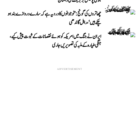
ہوئی پولیس بربریت کی داستان
چھاتروں کی گونج: ’نوجوانوں کا درد یہ ہے کہ سارے دروازے بند ہو
چکے ہیں‘، راہل گاندھی
ایران نے جنگ میں امریکہ کو ہوئے نقصانات کے ثبوت پیش کیے،
جنگی طیارہ کے ملبہ کی تصویریں جاری
ADVERTISEMENT