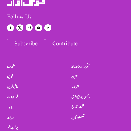
Follow Us
Subscribe
Contribute
آئی پی ایل 2026
صفحہ اول
انٹرویو
خبریں
شہرنامہ
عالمی خبریں
سائنس اینڈ ٹیکنالوجی
فکر و خیالات
فلم اور تفریح
ویڈیوز
تعلیم اور کیریر
ادبیات
پریس ریلیز