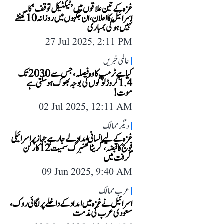
غزہ کے تین علاقوں میں ’ٹیکٹیکل توقف‘ کا
اسرائیل کا اعلان، ان جگہوں میں روزانہ 10 گھنٹے
نہیں ہوگی بمباری
27 Jul 2025, 2:11 PM
عالمی خبریں
کیا ہے ٹرمپ کا وہ فیصلہ، جس سے 2030 تک
1.4 کروڑ لوگوں کی بوجہ بھوک ہو سکتی ہے
موت!
02 Jul 2025, 12:11 AM
دیگر ممالک
غزہ کے لیے انسانی امداد لے جا رہے جہاز پر اسرائیلی
فوج کا قبضہ، گریٹا تھنبرگ سمیت 12 کارکن
گرفت میں
09 Jun 2025, 9:40 AM
عرب ممالک
اسرائیل نے غزہ میں امداد کے داخلے پر لگائی روک،
سعودی عرب کی مذمت