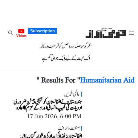
Subscription
Videos
ہجر کو حوصلہ اور وصل کو فرصت درکار
اک محبت کے لیے ایک جوانی کم ہے
"
Results For "
Humanitarian Aid
عالمی خبریں
ہندوستان نے افغانستان کو بھیجی 5 ٹن ضروری
ادویات کی کھیپ، انسانی امداد کے عزم کا اعادہ
17 Jun 2026, 6:00 PM
صنعت و حرفت
افغانستان: غذائی امداد کی دشوار گزار راہیں