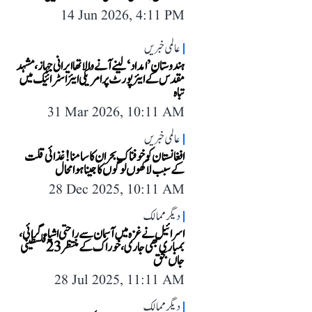
14 Jun 2026, 4:11 PM
عالمی خبریں
ہندوستان ’امداد‘ لینے آنے والا تھا ایرانی جہاز، مشہد
مقدس کے ایئرپورٹ پر امریکی ایئراسٹرائیک میں
تباہ
31 Mar 2026, 10:11 AM
عالمی خبریں
افغانستان کو خوفناک بحران کا سامنا! غذائی قلت
کے سبب لاکھوں لوگوں کا جینا ہوا محال
28 Dec 2025, 10:11 AM
دیگر ممالک
اسرائیل نے غزہ میں آسمان سے راحتی اشیاء گرائی،
بمباری بھی جاری، خوراک کے منتظر 23 فلسطینی
جاں بحق
28 Jul 2025, 11:11 AM
دیگر ممالک