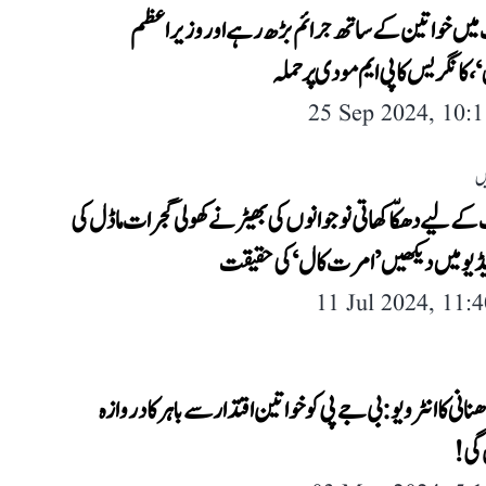
میں خواتین کے ساتھ جرائم بڑھ رہے اور وزیر اعظم
کانگریس کا پی ایم مودی پر حملہ
25 Sep 2024, 10:
ں
ے لیے دھکّا کھاتی نوجوانوں کی بھیڑ نے کھولی گجرات ماڈل کی
یڈیو میں دیکھیں ’امرت کال‘ کی حقیقت
11 Jul 2024, 11:
انی کا انٹرویو: بی جے پی کو خواتین اقتدار سے باہر کا دروازہ
 گی!