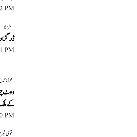
12 PM
انٹرویو
ڈرگز اور
11 PM
قومی خبری
ووٹ چور
کے ملک 
40 PM
قومی خبری