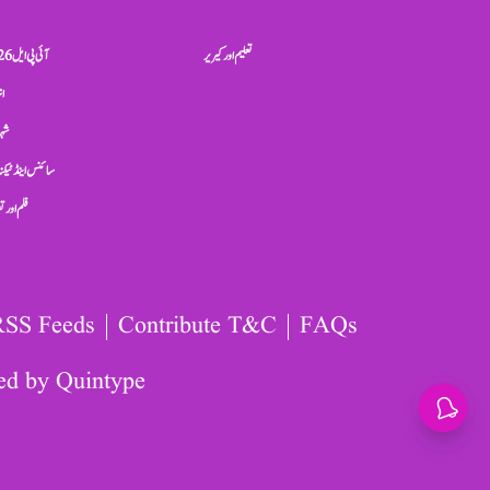
تعلیم اور کیریر
آئی پی ایل 2026
ان
شہر
سائنس اینڈ ٹیکن
فلم اور 
RSS Feeds
Contribute T&C
FAQs
ed by
Quintype