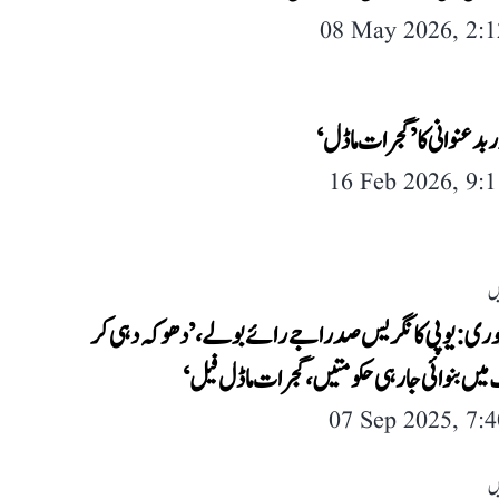
08 May 2026, 2:
 بدعنوانی کا ’گجرات ماڈل‘
16 Feb 2026, 9:
ں
ی: یوپی کانگریس صدر اجے رائے بولے، ’دھوکہ دہی کر
میں بنوائی جا رہی حکومتیں، گجرات ماڈل فیل‘
07 Sep 2025, 7:
ں