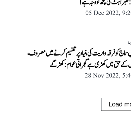
گھبراہٹ کی کچھ تو وجہ ہے!
05 Dec 2022, 9:
ں
 سماج کو فرقہ واریت کی بنیاد پر تقسیم کرنے میں مصروف،
 کے حق میں کھڑی ہے گجراتی عوام: کھڑگے
28 Nov 2022, 5:
Load m