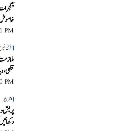
’گجرات 
خاموش‘، 
11 PM
قومی خبری
ملازمت ک
قلعی، و
40 PM
انٹرویو
پریش دھن
دکھائیں