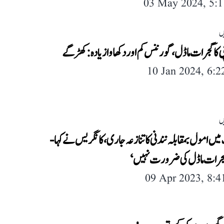
03 May 2024, 5:
ں
 کا گجرات ماڈل ، گورننس کم اور دکھاوا زیادہ: کھڑگے
10 Jan 2024, 6:
ں
یں امول بمقابلہ نندنی کا تنازعہ جاری، کانگریس نے کہا-
جرات ماڈل کی ضرورت نہیں‘
09 Apr 2023, 8: