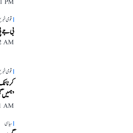
11 PM
قومی خبری
بی جے پی
22 AM
قومی خبری
کرناٹک م
’ہمیں گ
41 AM
سیاسی