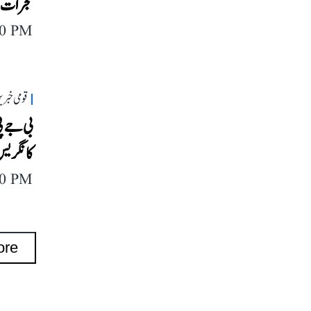
گجرات: 
20 PM
قومی خبری
بی جے پی
کانگریس
40 PM
ore