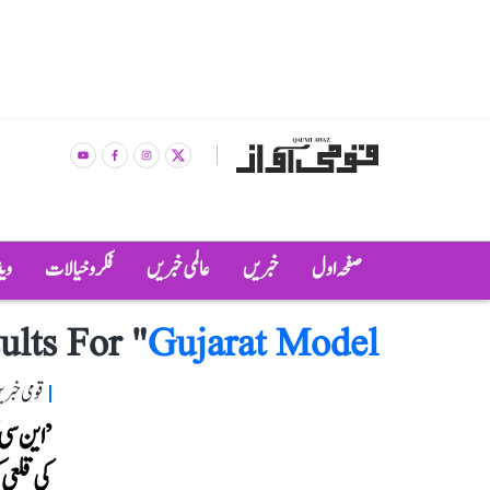
صفحہ اول
خبریں
عالمی خبریں
فکر و خیالات
وی
ults For "
Gujarat Model
قومی خبری
’این سی
کی قلعی