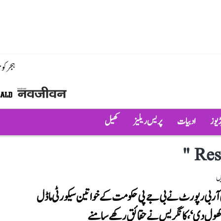
ہجر کو
ڈیوز
ادبیات
پریس ریلیز
کھیل
"
Res
ں
 آر بی رپورٹ نے بی جے پی حکومت کے خواتین سیکورٹی ماڈل
 کھول دی‘، کانگریس نے حقائق رکھے سامنے