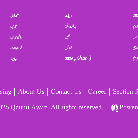
ادبیات
صفحہ اول
ٹرویو
پریس ریلیز
خبریں
نامہ
کھیل
عالمی خبریں
الوجی
خواتین
فکر و خیالات
تفریح
ٹی-20 عالمی کپ 2026
ویڈیوز
sing
About Us
Contact Us
Career
Section 
026 Qaumi Awaz. All rights reserved.
Power