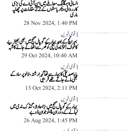
انسانی اسمگلنگ معاملے میں این آئی اے کی بڑی
کارروائی، 6 ریاستوں کے 22 مقامات پر چھاپہ
ماری
28 Nov 2024, 1:40 PM
قومی خبریں
بہرائچ کے بعد بہار کے گوپال گنج میں بھی بھیڑیے
کا خوف! 9 ماہ کی بچی کو گھر سے اٹھا لے جانے کا شبہ
29 Oct 2024, 10:40 AM
قومی خبریں
بابا صدیقی کا بہار سے تھا گہرا رشتہ، لالو پرساد کے
بھی مانے جاتے تھے قریبی
13 Oct 2024, 2:11 PM
قومی خبریں
بہار کے گوپال گنج میں بڑا حادثہ، گنڈک ندی میں
نہانے کے دوران 4 نوجوان ڈوبے
26 Aug 2024, 1:45 PM