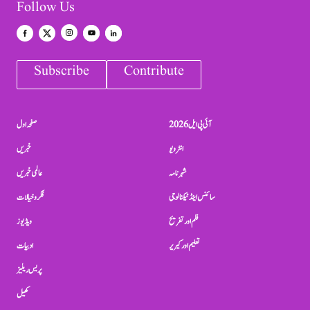
Follow Us
Subscribe
Contribute
آئی پی ایل 2026
صفحہ اول
انٹرویو
خبریں
شہرنامہ
عالمی خبریں
سائنس اینڈ ٹیکنالوجی
فکر و خیالات
فلم اور تفریح
ویڈیوز
تعلیم اور کیریر
ادبیات
پریس ریلیز
کھیل