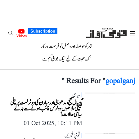
Subscription
Videos
ہجر کو حوصلہ اور وصل کو فرصت درکار
اک محبت کے لیے ایک جوانی کم ہے
"
Results For "
gopalganj
سیاسی
گوپال گنج، مدھوبنی اور سارن کی ووٹر لسٹ پر چلی
قینچی، لاکھوں ووٹرس غائب ہونے سے بدلے
سیاسی حالات!
01 Oct 2025, 10:11 PM
قومی خبریں