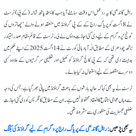
راہل گاندھی کا یہ ردعمل اس وقت سامنے آیا جب کایستھ پاٹھ شالہ (کے پی) ٹرسٹ
نے 8 اگست کو پریاگ راج کے کے پی گراؤنڈ میں منعقد ہونے والے ’چھاتروں کی
گونج‘ پروگرام کے لیے دی گئی اجازت واپس لے لی۔ ٹرسٹ کے قائم مقام صدر جتیندر
ناتھ چودھری کے مطابق الٰہ آباد ہائی کورٹ نے 14 اگست 2025 کے اپنے حکم میں
ہدایت دی تھی کہ کے پی کالج گراؤنڈ کو کھیل اور تعلیمی سرگرمیوں کے علاوہ کسی
دوسرے مقصد کے لیے استعمال نہ کیا جائے۔
ٹرسٹ نے یہ بھی کہا کہ حالیہ بارشوں کے باعث گراؤنڈ میں پانی بھر گیا ہے، جس کی وجہ
سے وہاں عوامی اجتماع کا انعقاد محفوظ نہیں ہے۔ ان کے مطابق کانگریس کو دی گئی اجازت
ضلعی مجسٹریٹ کی منظوری سے مشروط تھی۔
یہ بھی پڑھیں :
راہل گاندھی کے پریاگ راج پروگرام کے لیے گراؤنڈ کی بکنگ