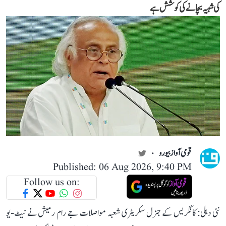
کی شبیہ بچانے کی کوشش ہے
قومی آواز بیورو
Published: 06 Aug 2026, 9:40 PM
Follow us on:
نئی دہلی: کانگریس کے جنرل سکریٹری شعبہ مواصلات جے رام رمیش نے نیٹ-یو