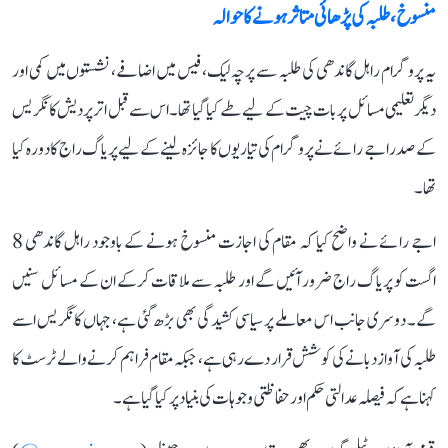
منسوخ، طلبہ کی پڑھائی متاثر ہونے کا حوالہ
یہ پروگرام راہل گاندھی کی طلبہ سے پرچہ لیک، فیس میں اضافے، نشستوں میں کمی اور
دیگر تعلیمی مسائل پر بات چیت کے لیے طے کیا گیا تھا۔ اس سے قبل اتر پردیش کانگریس
کے صدر اجے رائے نے پروگرام کی تیاریوں کا جائزہ لینے کے لیے پریاگ راج کا دورہ کیا
تھا۔
اجے رائے نے واضح کیا کہ مقام کی اجازت منسوخ ہونے کے باوجود راہل گاندھی 8
اگست کو پریاگ راج ضرور آئیں گے اور طلبہ سے ملاقات کرکے ان کے مسائل سنیں
گے۔ دوسری جانب اس معاملے پر سیاسی کشیدگی بھی بڑھ گئی ہے، جہاں کانگریس اسے
طلبہ کی آواز دبانے کی کوشش قرار دے رہی ہے، جبکہ مقام فراہم کرنے والے ٹرسٹ کا
کہنا ہے کہ فیصلہ عدالتی حکم اور حفاظتی وجوہات کی بنیاد پر کیا گیا ہے۔