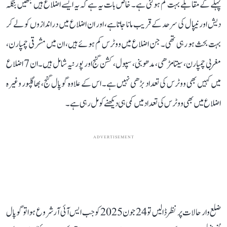
پہلے کے مقابلے بہت کم ہو گئی ہے۔ خاص بات یہ ہے کہ یہ ایسے اضلاع ہیں جنھیں بنگلہ
دیش اور نیپال کی سرحد کے قریب مانا جاتا ہے، اور ان اضلاع میں دراندازوں کو لے کر
بہت بحث ہو رہی تھی۔ جن اضلاع میں ووٹرس کم ہوئے ہیں، ان میں مشرقی چمپارن،
مغربی چمپارن، سیتامڑھی، مدھوبنی، سپول، کشن گنج اور پورنیہ شامل ہیں۔ ان 7 اضلاع
میں کہیں بھی ووٹرس کی تعداد بڑھی نہیں ہے۔ اس کے علاوہ گوپال گنج، بھاگلپور وغیرہ
اضلاع میں بھی ووٹرس کی تعداد میں کمی ہی دیکھنے کو مل رہی ہے۔
ADVERTISEMENT
ضلع وار حالات پر نظر ڈالیں تو 24 جون 2025 کو جب ایس آئی آر شروع ہوا تو گوپال