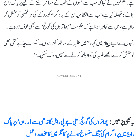
ہے۔‘‘ انہوں نے کہا کہ جب سے انہوں نے طلبہ کے مسائل سننے کے لیے پریاگ راج
جانے کا فیصلہ کیا ہے، تب سے انتظامیہ ان کے پروگرام کو روکنے کی ہر ممکن کوشش کر
رہی ہے، اس سے ظاہر ہوتا ہے کہ حکومت ’چھاتروں کی گونج‘ سے بھی خوف زدہ ہے۔
انہوں نے اپنے پیغام میں کہا، ’’میں طلبہ کے ساتھ کھڑا ہوں۔ حکومت چاہے کتنی بھی
کوشش کر لے، مجھے طلبہ کی آواز بلند کرنے سے نہیں روک سکتی۔‘‘
ADVERTISEMENT
یہ بھی پڑھیں :
چھاتروں کی گونج: ’بی جے پی راہل گاندھی سے ڈر رہی‘، پریاگ
راج میں پروگرام کی بکنگ منسوخ ہونے پر کانگریس کا سخت ردعمل