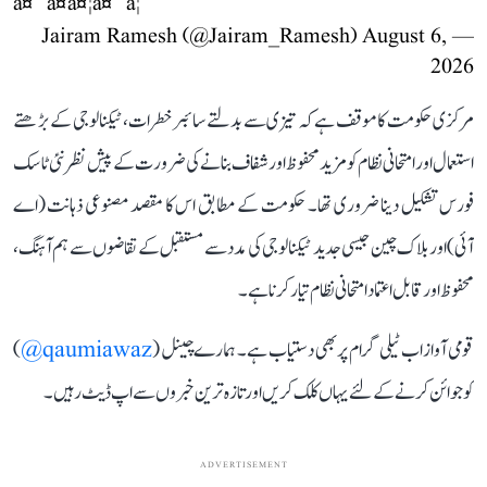
à¤¨à¤à¤¦à¤¨â¦
August 6,
— Jairam Ramesh (@Jairam_Ramesh)
2026
مرکزی حکومت کا موقف ہے کہ تیزی سے بدلتے سائبر خطرات، ٹیکنالوجی کے بڑھتے
استعمال اور امتحانی نظام کو مزید محفوظ اور شفاف بنانے کی ضرورت کے پیش نظر نئی ٹاسک
فورس تشکیل دینا ضروری تھا۔ حکومت کے مطابق اس کا مقصد مصنوعی ذہانت (اے
آئی) اور بلاک چین جیسی جدید ٹیکنالوجی کی مدد سے مستقبل کے تقاضوں سے ہم آہنگ،
محفوظ اور قابل اعتماد امتحانی نظام تیار کرنا ہے۔
قومی آواز اب ٹیلی گرام پر بھی دستیاب ہے۔ ہمارے چینل (
qaumiawaz@
)
کو جوائن کرنے کے لئے یہاں کلک کریں اور تازہ ترین خبروں سے اپ ڈیٹ رہیں۔
ADVERTISEMENT