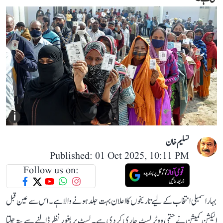
i
تسلیم خان
Published: 01 Oct 2025, 10:11 PM
Follow us on:
بہار اسمبلی انتخاب کے لیے تاریخوں کا اعلان بہت جلد ہونے والا ہے۔ اس سے عین قبل
الیکشن کمیشن نے حتمی ووٹر لسٹ جاری کر دی ہے۔ لسٹ پر بغور نظر ڈالنے سے پتہ چلتا