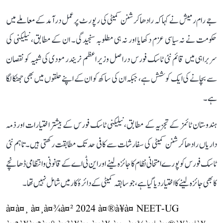
جے رام رمیش نے کہا کہ رادھاکرشنن کمیٹی کی رپورٹ پر عمل درآمد کے معاملے میں
حکومت نے نہ سیاسی عزم دکھایا اور نہ ہی مطلوبہ سنجیدگی۔ ان کے مطابق، نیلیکنی کی
سربراہی میں قائم نئی ٹاسک فورس دراصل وزیر اعظم نریندر مودی کی شبیہ کو نقصان
سے بچانے کی ایک کوشش ہے، جبکہ ان کی ساکھ کو ان کے اپنے حلقوں میں بھی جھٹکا لگا
ہے۔
ہندوستان ٹائمز کے تجزیہ کے مطابق، نیلیکنی ٹاسک فورس کے بیشتر اختیارات اور ذمہ
داریاں رادھاکرشنن کمیٹی کی سفارشات سے کافی حد تک مطابقت رکھتی ہیں۔ تاہم نئی
ٹاسک فورس کو پورے امتحانی نظام کا جائزہ لینے اور این ٹی اے کے قانونی و انتظامی ڈھانچے
کا بھی جائزہ لینے کا اختیار دیا گیا ہے، جو سابقہ کمیٹی کے دائرۂ کار میں شامل نہیں تھا۔
à¤à¤¸ à¤¸à¤¾à¤² 2024 à¤®à¥à¤ NEET-UG