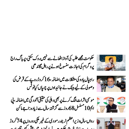
حکومت مجھے طلبہ کی آواز اٹھانے سے نہیں روک سکتی، پریاگ راج
پروگرام کی اجازت منسوخ ہونے پر راہل گاندھی
راجپال یادو کی مشکلات میں اضافہ، 16 کروڑ روپے کے قرض کی
وصولی کے لیے بینک نے جائیداوں پر چسپاں کیا نوٹس
موسمی اثرات الگ کرنے پر بھی دہلی کی حقیقی آلودگی میں اضافہ، پی
ایم 10 مسلسل 68 روز سے گزشتہ سال سے زیادہ: اجے ماکن
رواں سال وزیر اعظم نریندر مودی کے غیر ملکی دوروں پر 74 کروڑ