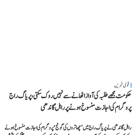
قومی خبریں
حکومت مجھے طلبہ کی آواز اٹھانے سے نہیں روک سکتی، پریاگ راج
پروگرام کی اجازت منسوخ ہونے پر راہل گاندھی
راہل گاندھی نے پریاگ راج میں ’چھاتروں کی گونج‘ پروگرام کی اجازت منسوخ ہونے