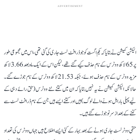
ADVERTISEMENT
الیکشن کمیشن نے بتایا کہ یکم اگست کو جو ڈرافٹ لسٹ جاری کی گئی تھی، اس میں مجموعی طور
پر 65 لاکھ ووٹرس کے نام حذف کیے گئے تھے، لیکن اس کے ایک ماہ بعد 3.66 لاکھ
مزید ووٹرس کے نام حذف ہوئے، جبکہ 21.53 لاکھ ووٹرس کے نام جوڑے گئے۔
حالانکہ الیکشن کمیشن نے یہ نہیں بتایا کہ ان میں کتنے نئے ووٹرس (حق رائے دہی کے
لیے پہلی بار اہل ہونے والے لوگ) ہیں اور کتنے ایسے ہیں جن کے نام ڈرافٹ لسٹ سے
کٹنے کے بعد از سر نو جوڑے گئے ہیں۔
حتمی ووٹر لسٹ جاری ہونے کے بعد بہار کے کئی ایسے اضلاع ہیں جہاں ووٹرس کی تعداد