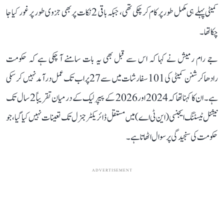
کمیٹی پہلے ہی مکمل طور پر کام کر چکی تھی، جبکہ باقی 2 نکات پر بھی جزوی طور پر غور کیا جا
چکا تھا۔
جے رام رمیش نے کہا کہ اس سے قبل بھی یہ بات سامنے آ چکی ہے کہ حکومت
رادھاکرشنن کمیٹی کی 101 سفارشات میں سے 27 پر اب تک عمل درآمد نہیں کر سکی
ہے۔ ان کا کہنا تھا کہ 2024 اور 2026 کے پیپر لیک کے درمیان تقریباً 2 سال تک
نیشنل ٹیسٹنگ ایجنسی (این ٹی اے) میں مستقل ڈائریکٹر جنرل تک تعینات نہیں کیا گیا، جو
حکومت کی سنجیدگی پر سوال اٹھاتا ہے۔
ADVERTISEMENT