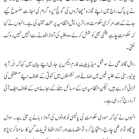
نے پریاگ راج میں اپنے مجوزہ ’چھاتروں کی گونج‘ پروگرام کی اجازت منسوخ کیے
جانے کے بعد مرکزی حکومت اور اتر پردیش انتظامیہ پر سخت تنقید کی ہے۔ انہوں نے کہا
کہ حکومت چاہے جتنی بھی کوشش کر لے، وہ طلبہ کی آواز اٹھانے سے انہیں نہیں روک
سکتی۔
راہل گاندھی نے سوشل میڈیا پلیٹ فارم ایکس پر جاری اپنے بیان میں کہا کہ الٰہ آباد
یونیورسٹی کے طلبہ فیس میں اضافے اور نشستوں میں کٹوتی کے خلاف اپنے مستقبل کی
لڑائی لڑ رہے ہیں، لیکن انتظامیہ ان کے مسائل سننے کے بجائے ان کے خلاف ایف آئی
آر درج کر رہی ہے۔
انہوں نے کہا کہ مودی حکومت کی پالیسی نوجوانوں کی آواز دبانے پر مبنی ہے۔ سوال
پوچھو تو لاٹھی چارج، احتجاج کرو تو مقدمات اور آواز اٹھاؤ تو پیلٹ گن کا سامنا کرنا پڑتا