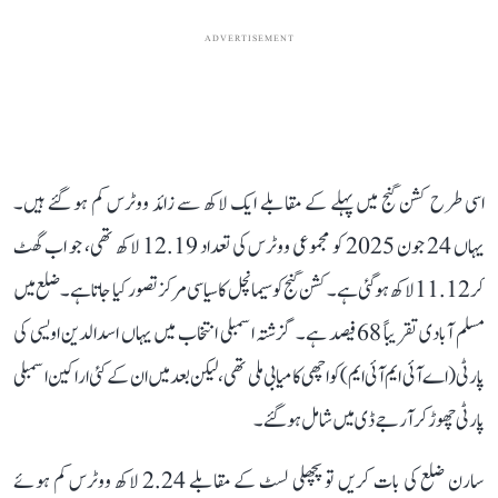
ADVERTISEMENT
اسی طرح کشن گنج میں پہلے کے مقابلے ایک لاکھ سے زائد ووٹرس کم ہو گئے ہیں۔
یہاں 24 جون 2025 کو مجموعی ووٹرس کی تعداد 12.19 لاکھ تھی، جو اب گھٹ
کر 11.12 لاکھ ہو گئی ہے۔ کشن گنج کو سیمانچل کا سیاسی مرکز تصور کیا جاتا ہے۔ ضلع میں
مسلم آبادی تقریباً 68 فیصد ہے۔ گزشتہ اسمبلی انتخاب میں یہاں اسدالدین اویسی کی
پارٹی (اے آئی ایم آئی ایم) کو اچھی کامیابی ملی تھی، لیکن بعد میں ان کے کئی اراکین اسمبلی
پارٹی چھوڑ کر آر جے ڈی میں شامل ہو گئے۔
سارن ضلع کی بات کریں تو پچھلی لسٹ کے مقابلے 2.24 لاکھ ووٹرس کم ہوئے