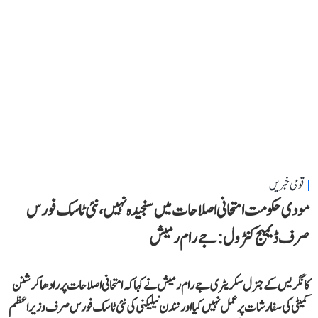
قومی خبریں
مودی حکومت امتحانی اصلاحات میں سنجیدہ نہیں، نئی ٹاسک فورس
صرف ڈیمیج کنٹرول: جے رام رمیش
کانگریس کے جنرل سکریٹری جے رام رمیش نے کہا کہ امتحانی اصلاحات پر رادھاکرشنن
کمیٹی کی سفارشات پر عمل نہیں کیا اور نندن نیلیکنی کی نئی ٹاسک فورس صرف وزیر اعظم