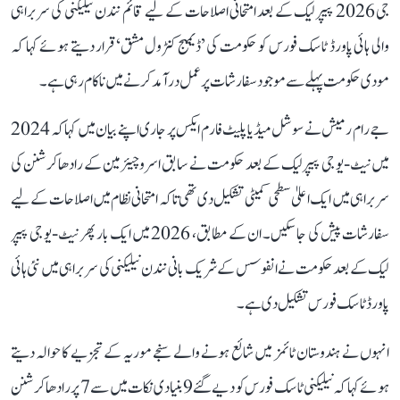
جی 2026 پیپر لیک کے بعد امتحانی اصلاحات کے لیے قائم نندن نیلیکنی کی سربراہی
والی ہائی پاورڈ ٹاسک فورس کو حکومت کی ’ڈیمیج کنٹرول مشق‘ قرار دیتے ہوئے کہا کہ
مودی حکومت پہلے سے موجود سفارشات پر عمل درآمد کرنے میں ناکام رہی ہے۔
جے رام رمیش نے سوشل میڈیا پلیٹ فارم ایکس پر جاری اپنے بیان میں کہا کہ 2024
میں نیٹ-یو جی پیپر لیک کے بعد حکومت نے سابق اسرو چیئرمین کے رادھاکرشنن کی
سربراہی میں ایک اعلیٰ سطحی کمیٹی تشکیل دی تھی تاکہ امتحانی نظام میں اصلاحات کے لیے
سفارشات پیش کی جا سکیں۔ ان کے مطابق، 2026 میں ایک بار پھر نیٹ-یو جی پیپر
لیک کے بعد حکومت نے انفوسس کے شریک بانی نندن نیلیکنی کی سربراہی میں نئی ہائی
پاورڈ ٹاسک فورس تشکیل دی ہے۔
انہوں نے ہندوستان ٹائمز میں شائع ہونے والے سنجے موریہ کے تجزیے کا حوالہ دیتے
ہوئے کہا کہ نیلیکنی ٹاسک فورس کو دیے گئے 9 بنیادی نکات میں سے 7 پر رادھاکرشنن