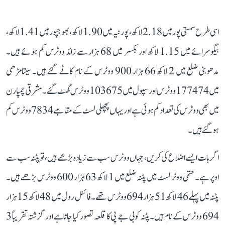
اسی طرح سمستی پور میں 2.18 لاکھ، پورنیہ میں 1.90 لاکھ، بھوجپور میں 1.41 لاکھ،
بیگوسرائے میں 1.15 لاکھ اور بکسر میں 68 ہزار سے زائد ووٹرس کم ہوئے ہیں۔
مدھوبنی ضلع میں 2 لاکھ 66 ہزار 900 ووٹرس کے نام کاٹے گئے ہیں۔ سیتامڑھی
میں 177474 ووٹرس اور سپول میں 103675 ووٹرس گھٹ گئے۔ مشرقی چمپارن
میں بھی ووٹرس کی تعداد کم ہوئی ہے اور یہاں پچھلی لسٹ کے مقابلے 7834 ووٹرس کم
ہو گئے ہیں۔
اگر بات ایسے اضلاع کی کریں، جہاں ووٹرس سب سے زیادہ بڑھے ہیں، تو پٹنہ سب سے
اوپر ہے۔ حتمی ووٹر لسٹ میں پٹنہ ضلع میں 1 لاکھ 63 ہزار 600 ووٹرس بڑھے ہیں۔
پٹنہ میں پہلے 46 لاکھ 51 ہزار 694 ووٹرس تھے۔ فائنل رول میں 48 لاکھ 15 ہزار
694 ووٹرس کے نام ہیں۔ پٹنہ کو بی جے پی کا قلعہ تصور کیا جاتا ہے اور گزشتہ تقریباً 3