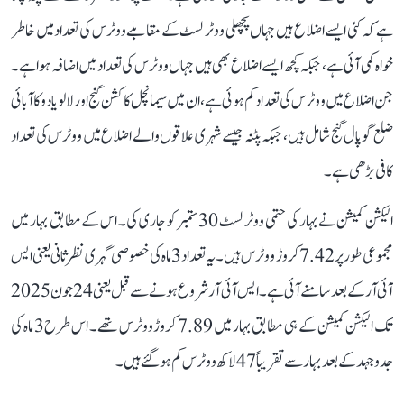
ہے کہ کئی ایسے اضلاع ہیں جہاں پچھلی ووٹر لسٹ کے مقابلے ووٹرس کی تعداد میں خاطر
خواہ کمی آئی ہے، جبکہ کچھ ایسے اضلاع بھی ہیں جہاں ووٹرس کی تعداد میں اضافہ ہوا ہے۔
جن اضلاع میں ووٹرس کی تعداد کم ہوئی ہے، ان میں سیمانچل کا کشن گنج اور لالو یادو کا آبائی
ضلع گوپال گنج شامل ہیں، جبکہ پٹنہ جیسے شہری علاقوں والے اضلاع میں ووٹرس کی تعداد
کافی بڑھی ہے۔
الیکشن کمیشن نے بہار کی حتمی ووٹر لسٹ 30 ستمبر کو جاری کی۔ اس کے مطابق بہار میں
مجموعی طور پر 7.42 کروڑ ووٹرس ہیں۔ یہ تعداد 3 ماہ کی خصوصی گہری نظرثانی یعنی ایس
آئی آر کے بعد سامنے آئی ہے۔ ایس آئی آر شروع ہونے سے قبل یعنی 24 جون 2025
تک الیکشن کمیشن کے ہی مطابق بہار میں 7.89 کروڑ ووٹرس تھے۔ اس طرح 3 ماہ کی
جدوجہد کے بعد بہار سے تقریباً 47 لاکھ ووٹرس کم ہو گئے ہیں۔