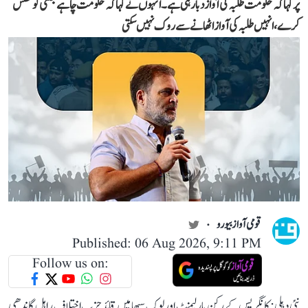
پر کہا کہ حکومت طلبہ کی آواز دبا رہی ہے۔ انہوں نے کہا کہ حکومت چاہے جتنی کوشش
کرے، انہیں طلبہ کی آواز اٹھانے سے روک نہیں سکتی
قومی آواز بیورو
Published: 06 Aug 2026, 9:11 PM
Follow us on:
نئی دہلی: کانگریس کے رکن پارلیمنٹ اور لوک سبھا میں قائدِ حزبِ اختلاف راہل گاندھی