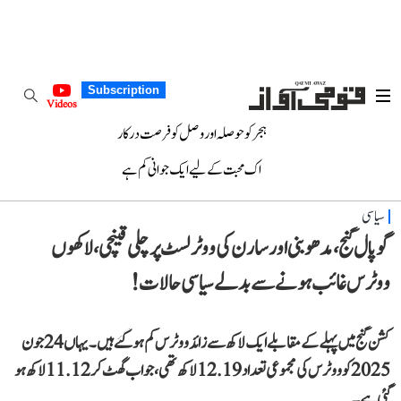
Subscription
Videos
ہجر کو حوصلہ اور وصل کو فرصت درکار
اک محبت کے لیے ایک جوانی کم ہے
سیاسی
گوپال گنج، مدھوبنی اور سارن کی ووٹر لسٹ پر چلی قینچی، لاکھوں
ووٹرس غائب ہونے سے بدلے سیاسی حالات!
کشن گنج میں پہلے کے مقابلے ایک لاکھ سے زائد ووٹرس کم ہو گئے ہیں۔ یہاں 24 جون
2025 کو ووٹرس کی مجموعی تعداد 12.19 لاکھ تھی، جو اب گھٹ کر 11.12 لاکھ ہو
گئی ہے۔