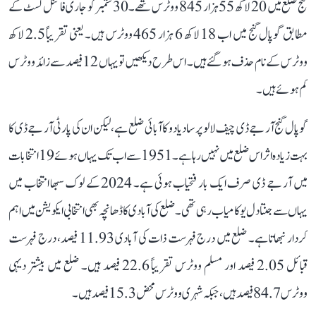
گنج ضلع میں 20 لاکھ 55 ہزار 845 ووٹرس تھے۔ 30 ستمبر کو جاری فائنل لسٹ کے
مطابق گوپال گنج میں اب 18 لاکھ 6 ہزار 465 ووٹرس ہیں۔ یعنی تقریباً 2.5 لاکھ
ووٹرس کے نام حذف ہو گئے ہیں۔ اس طرح دیکھیں تو یہاں 12 فیصد سے زائد ووٹرس
کم ہوئے ہیں۔
گوپال گنج آر جے ڈی چیف لالو پرساد یادو کا آبائی ضلع ہے، لیکن ان کی پارٹی آر جے ڈی کا
بہت زیادہ اثر اس ضلع میں نہیں رہا ہے۔ 1951 سے اب تک یہاں ہوئے 19 انتخابات
میں آر جے ڈی صرف ایک بار فتحیاب ہوئی ہے۔ 2024 کے لوک سبھا انتخاب میں
یہاں سے جنتا دل یو کامیاب رہی تھی۔ ضلع کی آبادی کا ڈھانچہ بھی انتخابی ایکویشن میں اہم
کردار نبھاتا ہے۔ ضلع میں درج فہرست ذات کی آبادی 11.93 فیصد، درج فہرست
قبائل 2.05 فیصد اور مسلم ووٹرس تقریباً 22.6 فیصد ہیں۔ ضلع میں بیشتر دیہی
ووٹرس 84.7 فیصد ہیں، جبکہ شہری ووٹرس محض 15.3 فیصد ہیں۔