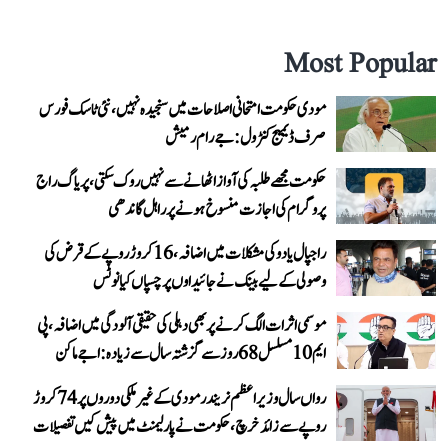
Most Popular
مودی حکومت امتحانی اصلاحات میں سنجیدہ نہیں، نئی ٹاسک فورس
صرف ڈیمیج کنٹرول: جے رام رمیش
حکومت مجھے طلبہ کی آواز اٹھانے سے نہیں روک سکتی، پریاگ راج
پروگرام کی اجازت منسوخ ہونے پر راہل گاندھی
راجپال یادو کی مشکلات میں اضافہ، 16 کروڑ روپے کے قرض کی
وصولی کے لیے بینک نے جائیداوں پر چسپاں کیا نوٹس
موسمی اثرات الگ کرنے پر بھی دہلی کی حقیقی آلودگی میں اضافہ، پی
ایم 10 مسلسل 68 روز سے گزشتہ سال سے زیادہ: اجے ماکن
رواں سال وزیر اعظم نریندر مودی کے غیر ملکی دوروں پر 74 کروڑ
روپے سے زائد خرچ، حکومت نے پارلیمنٹ میں پیش کیں تفصیلات