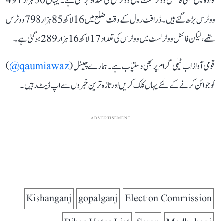
نوادہ میں بھی فائنل ووٹر لسٹ میں ووٹرس کی تعداد بڑھی ہے۔ یہاں 30 ہزار 491
ووٹرس بڑھ گئے ہیں۔ ڈرافٹ رول کے وقت ضلع میں 16 لاکھ 85 ہزار 798 ووٹرس
تھے، لیکن فائنل ووٹر لسٹ میں ووٹرس کی تعداد 17 لاکھ 16 ہزار 289 ہو گئی ہے۔
قومی آواز اب ٹیلی گرام پر بھی دستیاب ہے۔ ہمارے چینل (
qaumiawaz@
)
کو جوائن کرنے کے لئے یہاں کلک کریں اور تازہ ترین خبروں سے اپ ڈیٹ رہیں۔
ADVERTISEMENT
Kishanganj
gopalganj
Election Commission