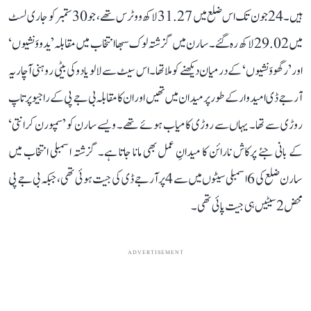
ہیں۔ 24 جون تک اس ضلع میں 31.27 لاکھ ووٹرس تھے، جو 30 ستمبر کو جاری لسٹ
میں 29.02 لاکھ رہ گئے۔ سارن میں گزشتہ لوک سبھا انتخاب میں مقابلہ ’یدووَنشیوں‘
اور ’رگھووَنشیوں‘ کے درمیان دیکھنے کو ملا تھا۔ اس سیٹ سے لالو یادو کی بیٹی روہنی آچاریہ
آر جے ڈی امیدوار کے طور پر میدان میں تھیں اور ان کا مقابلہ بی جے پی کے راجیو پرتاپ
روڑی سے تھا۔ یہاں سے روڑی کامیاب ہوئے تھے۔ ویسے سارن کو ’سمپورن کرانتی‘
کے بانی جئے پرکاش نارائن کا میدانِ عمل بھی مانا جاتا ہے۔ گزشتہ اسمبلی انتخاب میں
سارن ضلع کی 6 اسمبلی سیٹوں میں سے 4 پر آر جے ڈی کی جیت ہوئی تھی، جبکہ بی جے پی
محض 2 سیٹیں ہی جیت پائی تھی۔
ADVERTISEMENT