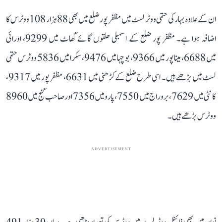
ان کے علاوہ بہار کی حتمی ووٹر لسٹ میں مظفر پور ضلع میں بھی 88 ہزار 108 ووٹرس کا
اضافہ ہوا ہے۔ مظفر پور ضلع کے اسمبلی حلقوں گائے گھاٹ میں 9299، اورائی
میں 6688، میناپور میں 9366، بوچہا میں 9476، سکرا میں 5836 ووٹرس حتمی
لسٹ میں بڑھے ہیں۔ اسی طرح ضلع کے کڑھنی میں 6631، مظفر پور میں 9317،
کانٹی میں 7629، بروراج میں 7550، پارو میں 7356 اور صاحب گنج میں 8960
ووٹرس بڑھے ہیں۔
ADVERTISEMENT