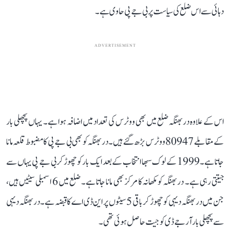
دہائی سے اس ضلع کی سیاست پر بی جے پی حاوی ہے۔
ADVERTISEMENT
اس کے علاوہ دربھنگہ ضلع میں بھی ووٹرس کی تعداد میں اضافہ ہوا ہے۔ یہاں پچھلی بار
کے مقابلے 80947 ووٹرس بڑھ گئے ہیں۔ دربھنگہ کو بھی بی جے پی کا مضبوط قلعہ مانا
جاتا ہے۔ 1999 کے لوک سبھا انتخاب کے بعد ایک بار کو چھوڑ کر بی جے پی یہاں سے
جیتتی رہی ہے۔ دربھنگہ کو مکھانہ کا مرکز بھی مانا جاتا ہے۔ ضلع میں 6 اسمبلی سیٹیں ہیں،
جن میں دربھنگہ دیہی کو چھوڑ کر باقی 5 سیٹوں پر این ڈی اے کا قبضہ ہے۔ دربھنگہ دیہی
سے پچھلی بار آر جے ڈی کو جیت حاصل ہوئی تھی۔