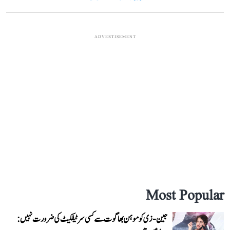
ADVERTISEMENT
Most Popular
جین-زی کو موہن بھاگوت سے کسی سرٹیفکیٹ کی ضرورت نہیں: