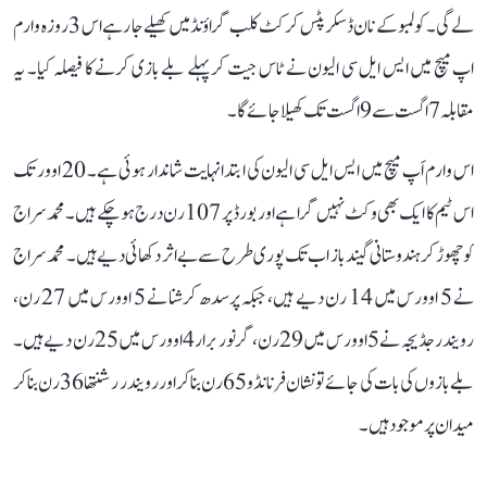
لے گی۔ کولمبو کے نان ڈسکرپٹس کرکٹ کلب گراؤنڈ میں کھیلے جا رہے اس 3 روزہ وارم
اپ میچ میں ایس ایل سی الیون نے ٹاس جیت کر پہلے بلے بازی کرنے کا فیصلہ کیا۔ یہ
مقابلہ 7 اگست سے 9 اگست تک کھیلا جائے گا۔
اس وارم اَپ میچ میں ایس ایل سی الیون کی ابتدا نہایت شاندار ہوئی ہے۔ 20 اوور تک
اس ٹیم کا ایک بھی وکٹ نہیں گرا ہے اور بورڈ پر 107 رن درج ہو چکے ہیں۔ محمد سراج
کو چھوڑ کر ہندوستانی گیندباز اب تک پوری طرح سے بے اثر دکھائی دیے ہیں۔ محمد سراج
نے 5 اوورس میں 14 رن دیے ہیں، جبکہ پرسدھ کرشنا نے 5 اوورس میں 27 رن،
رویندر جڈیجہ نے 5 اوورس میں 29 رن، گرنور برار 4 اوورس میں 25 رن دیے ہیں۔
بلے بازوں کی بات کی جائے تو نشان فرنانڈو 65 رن بنا کر اور رویندر رشنتھا 36 رن بنا کر
میدان پر موجود ہیں۔