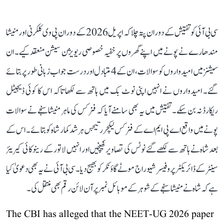
سی بی آئی کو تفتیش کے دوران پتہ چلا کہ اپریل 2026 کے دوران پی وی کلکرنی اور منیشا
مندھارے نے پونے میں اپنے گھروں پر خفیہ خصوصی ریویژن سیشن منعقد کیے۔ ان
سیشنز میں امیدواروں کو سوالات، ان کے 4 متبادل اور درست جواب زبانی طور پر بتائے
گئے۔ امیدواروں نے انہیں اپنی نوٹ بک میں ہاتھ سے لکھا تاکہ اس کا کوئی ڈیجیٹل
ریکارڈ نہ بن سکے۔ تفتیش میں یہ بھی سامنے آیا کہ فزکس کی ماہر منیشا سنجے نے سوالات
پونے میں واقع اے پی ایم اے کے فزکس لیکچرر تیجس ہرشد کمار شاہ کو بتائے۔ اس کے
بعد شاہ نے ہاتھ سے لکھے گئے نوٹس کی تصاویر کھینچیں اور انہیں لاتور کے رینوکائی کیریئر
سینٹر کے ڈائریکٹر پروفیسر شیوراج موٹے گاؤنکر کو بھیج دیا۔ سی بی آئی نے یہ بھی دعویٰ کیا
ہے کہ شاہ نے منیشا سنجے کے شوہر کے موبائل نمبر پر آن لائن رقم بھی منتقل کی۔
The CBI has alleged that the NEET-UG 2026 paper