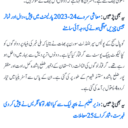
بشنوئی گینگ سے ہے۔ افسران کا کہنا ہے کہ دونوں اس گینگ کے شوٹر ہیں۔
یہ بھی پڑھیں :
معاشی سروے 24-2023 پارلیمنٹ میں پیش، دال اور ٹماٹر
جیسی چیزیں مہنگی ہونے کی وجہ آئی سامنے
گوپال گنج کے پولیس سپرنٹنڈنٹ سورن پربھات نے بتایا کہ ملی خبر کی بنیاد پر دو لوگوں کو
کچائیکوٹ چیک پوسٹ سے گرفتار کیا گیا ہے۔ دونوں اتر پردیش سے بہار میں داخل ہو
رہے تھے۔ گرفتار لوگوں کی شناخت راجستھان کے اجمیر ضلع باشندہ کمل راوت اور مظفر
پور ضلع باشندہ سنتنو شیوم کے طور پر کی گئی ہے۔ ان کے پاس سے آسٹریلیا میں تیار
کردہ 4 پستول برآمد کی گئی ہے۔
یہ بھی پڑھیں :
وزیر تعلیم نے پیپر لیک سے کیا انکار تو کانگریس نے پیش کر دی
فہرست، شمار کرائے 25 معاملات