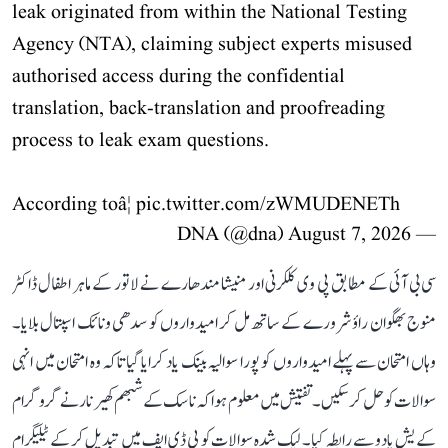
leak originated from within the National Testing
Agency (NTA), claiming subject experts misused
authorised access during the confidential
translation, back-translation and proofreading
process to leak exam questions.
According toâ¦
pic.twitter.com/zWMUDENETh
August 7, 2026
— DNA (@dna)
سی بی آئی کے مطابق پی وی کلکرنی اور منیشا مندھارے نے لاتور کے ماہر اطفال ڈاکٹر
منوج بھگوان راؤ شرورے کے ساتھ مل کر امیدواروں کو سدھی ونائک اسپتال بلایا۔
وہاں امتحان سے پہلے امیدواروں کو پورا سوالیہ بینک یاد کرایا گیا تاکہ وہ امتحان میں انہی
سوالات کو حل کر سکیں۔ تفتیش میں معلوم ہوا کہ ناسک کے شبھم کھیرنار نے گروگرام
کے یش یادو سے رابطہ کیا۔ لیک شدہ سوالات کو پی ڈی ایف میں تبدیل کر کے ٹیلیگرام