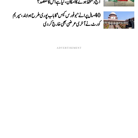
آج دستخط ہونے کا امکان، کیا ہے اس کا مقصد؟
40 سال پرانے ’بوفورس کیس‘ کا باب پوری طرح ہوا بند، سپریم
کورٹ نے آخری عرضی بھی خارج کر دی
ADVERTISEMENT