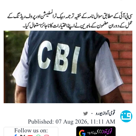
سی بی آئی کے مطابق سوال نامہ کے خفیہ ترجمہ، بیک ٹرانسلیشن اور پروف ریڈنگ کے
عمل کے دوران مضمون کے ماہرین نے اپنے اختیارات کا ناجائز استعمال کیا۔
قومی آواز بیورو
Published: 07 Aug 2026, 11:11 AM
Follow us on: