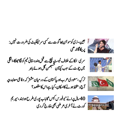
جین-زی کو موہن بھاگوت سے کسی سرٹیفکیٹ کی ضرورت نہیں:
پرینکا گاندھی
سری لنکا کے خلاف ٹیسٹ میچ سے قبل ہندوستانی ٹیم کو لگا جھٹکا، انگلی
میں چوٹ کے سبب کپتان شبھمن گل ہوئے باہر
ترکیہ، سعودی عرب اور پاکستان کے درمیان مشترکہ دفاعی معاہدہ پر
آج دستخط ہونے کا امکان، کیا ہے اس کا مقصد؟
40 سال پرانے ’بوفورس کیس‘ کا باب پوری طرح ہوا بند، سپریم
کورٹ نے آخری عرضی بھی خارج کر دی