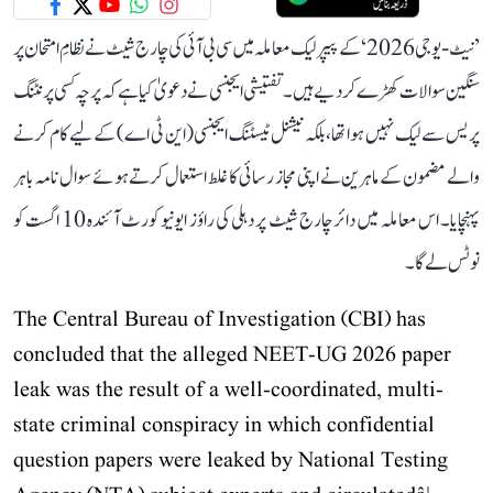
’نیٹ-یو جی 2026‘ کے پیپر لیک معاملہ میں سی بی آئی کی چارج شیٹ نے نظامِ امتحان پر
سنگین سوالات کھڑے کر دیے ہیں۔ تفتیشی ایجنسی نے دعویٰ کیا ہے کہ پرچہ کسی پرنٹنگ
پریس سے لیک نہیں ہوا تھا، بلکہ نیشنل ٹیسٹنگ ایجنسی (این ٹی اے) کے لیے کام کرنے
والے مضمون کے ماہرین نے اپنی مجاز رسائی کا غلط استعمال کرتے ہوئے سوال نامہ باہر
پہنچایا۔ اس معاملہ میں دائر چارج شیٹ پر دہلی کی راؤز ایونیو کورٹ آئندہ 10 اگست کو
نوٹس لے گا۔
The Central Bureau of Investigation (CBI) has
concluded that the alleged NEET-UG 2026 paper
leak was the result of a well-coordinated, multi-
state criminal conspiracy in which confidential
question papers were leaked by National Testing