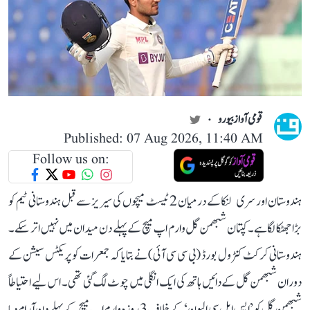
قومی آواز بیورو
Published: 07 Aug 2026, 11:40 AM
Follow us on:
ہندوستان اور سری لنکا کے درمیان 2 ٹیسٹ میچوں کی سیریز سے قبل ہندوستانی ٹیم کو
بڑا جھٹکا لگا ہے۔ کپتان شبھمن گل وارم اپ میچ کے پہلے دن میدان میں نہیں اتر سکے۔
ہندوستانی کرکٹ کنٹرول بورڈ (بی سی سی آئی) نے بتایا کہ جمعرات کو پریکٹس سیشن کے
دوران شبھمن گل کے دائیں ہاتھ کی ایک انگلی میں چوٹ لگ گئی تھی۔ اس لیے احتیاطاً
شبھمن گل کو ’ایس ایل سی الیون‘ کے خلاف 3 روزہ وارم اپ میچ کے پہلے دن آرام دیا