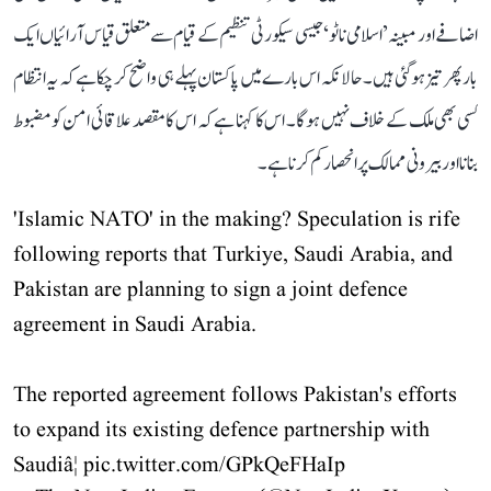
اضافے اور مبینہ ’اسلامی ناٹو‘ جیسی سیکورٹی تنظیم کے قیام سے متعلق قیاس آرائیاں ایک
بار پھر تیز ہو گئی ہیں۔ حالانکہ اس بارے میں پاکستان پہلے ہی واضح کر چکا ہے کہ یہ انتظام
کسی بھی ملک کے خلاف نہیں ہوگا۔ اس کا کہنا ہے کہ اس کا مقصد علاقائی امن کو مضبوط
بنانا اور بیرونی ممالک پر انحصار کم کرنا ہے۔
'Islamic NATO' in the making? Speculation is rife
following reports that Turkiye, Saudi Arabia, and
Pakistan are planning to sign a joint defence
agreement in Saudi Arabia.
The reported agreement follows Pakistan's efforts
to expand its existing defence partnership with
Saudiâ¦
pic.twitter.com/GPkQeFHaIp