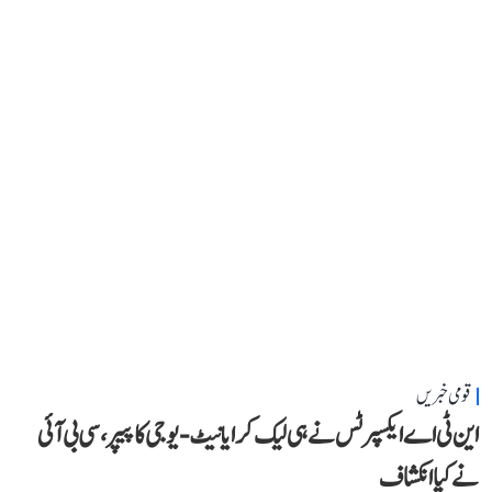
قومی خبریں
این ٹی اے ایکسپرٹس نے ہی لیک کرایا نیٹ-یوجی کا پیپر، سی بی آئی
نے کیا انکشاف