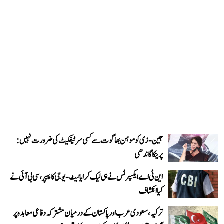
جین-زی کو موہن بھاگوت سے کسی سرٹیفکیٹ کی ضرورت نہیں:
پرینکا گاندھی
این ٹی اے ایکسپرٹس نے ہی لیک کرایا نیٹ-یوجی کا پیپر، سی بی آئی نے
کیا انکشاف
ترکیہ، سعودی عرب اور پاکستان کے درمیان مشترکہ دفاعی معاہدہ پر