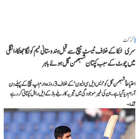
کرکٹ
سری لنکا کے خلاف ٹیسٹ میچ سے قبل ہندوستانی ٹیم کو لگا جھٹکا، انگلی
میں چوٹ کے سبب کپتان شبھمن گل ہوئے باہر
احتیاطاً شبھمن گل کو ’ایس ایل سی الیون‘ کے خلاف 3 روزہ وارم اپ میچ کے پہلے دن
آرام دیا گیا ہے۔ ان کی غیر موجودگی میں تجربہ کار بلے باز کے ایل راہل کپتانی کر رہے
ہیں۔