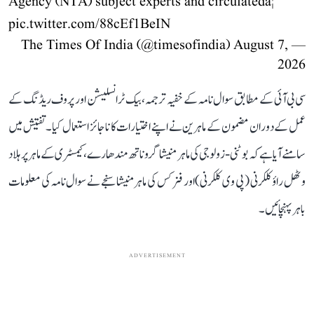
Agency (NTA) subject experts and circulatedâ¦
pic.twitter.com/88cEf1BeIN
August 7,
— The Times Of India (@timesofindia)
2026
سی بی آئی کے مطابق سوال نامہ کے خفیہ ترجمہ، بیک ٹرانسلیشن اور پروف ریڈنگ کے
عمل کے دوران مضمون کے ماہرین نے اپنے اختیارات کا ناجائز استعمال کیا۔ تفتیش میں
سامنے آیا ہے کہ بوٹنی-زولوجی کی ماہر منیشا گروناتھ مندھارے، کیمسٹری کے ماہر پرہلاد
وٹھل راؤ کلکرنی (پی وی کلکرنی) اور فزکس کی ماہر منیشا سنجے نے سوال نامہ کی معلومات
باہر پہنچائیں۔
ADVERTISEMENT