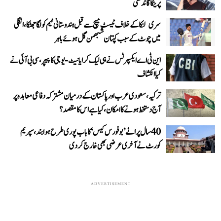
پرینکا گاندھی
سری لنکا کے خلاف ٹیسٹ میچ سے قبل ہندوستانی ٹیم کو لگا جھٹکا، انگلی
میں چوٹ کے سبب کپتان شبھمن گل ہوئے باہر
این ٹی اے ایکسپرٹس نے ہی لیک کرایا نیٹ-یوجی کا پیپر، سی بی آئی نے
کیا انکشاف
ترکیہ، سعودی عرب اور پاکستان کے درمیان مشترکہ دفاعی معاہدہ پر
آج دستخط ہونے کا امکان، کیا ہے اس کا مقصد؟
40 سال پرانے ’بوفورس کیس‘ کا باب پوری طرح ہوا بند، سپریم
کورٹ نے آخری عرضی بھی خارج کر دی
ADVERTISEMENT