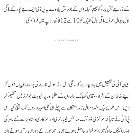
کے ذریعے یش یادو کو بھیجا گیا۔ اس کے بعد یش یادو نے یہ پی ڈی ایف جے پور کے مانگی
لال بیوال عرف مانگی لال کھٹیک کو 10 سے 12 لاکھ روپے میں فراہم کی۔
ADVERTISEMENT
سی بی آئی کی تفتیش میں پتہ چلا ہے کہ مانگی لال نے سوال نامے کی پرنٹ کاپیاں نکال کر
اپنے خاندان کے افراد، مقامی کوچنگ اداروں کے طلبا اور پرائیویٹ ٹیوٹرز میں تقسیم کر
دیں۔ اس طرح لیک شدہ سوال نامہ امتحان سے پہلے ہی کئی امیدواروں تک پہنچ گیا۔ سی
بی آئی نے بتایا کہ مرکزی فورنسک سائنس لیبارٹری اور سرکاری دستاویزات کے ماہر کی
ہینڈ رائٹنگ جانچ میں اہم شواہد حاصل ہوئے ہیں۔ چھاپوں کے دوران برآمد ہونے والی