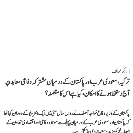
دیگر ممالک
ترکیہ، سعودی عرب اور پاکستان کے درمیان مشترکہ دفاعی معاہدہ پر
آج دستخط ہونے کا امکان، کیا ہے اس کا مقصد؟
پاکستان کے وزیر دفاع خواجہ آصف نے رواں سال مئی میں ایک انٹرویو کے دوران کہا تھا
کہ پاکستان اور سعودی عرب کے درمیان پہلے سے موجود دفاعی اور اقتصادی تعاون کے
ڈھانچے کو مزید وسعت دی جا سکتی ہے۔