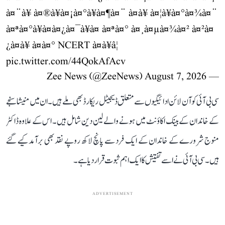
à¤¨à¥ à¤®à¥à¤¡à¤°à¥à¤¶à¤¨ à¤à¥ à¤¦à¥à¤°à¤¾à¤¨
à¤ªà¤°à¥à¤à¤¿à¤¯à¥à¤ à¤ªà¤° à¤¸à¤µà¤¾à¤² à¤²à¤
¿à¤à¥ à¤à¤° NCERT à¤à¥â¦
pic.twitter.com/44QokAfAcv
August 7, 2026
— Zee News (@ZeeNews)
سی بی آئی کو آن لائن ادائیگیوں سے متعلق ڈیجیٹل ریکارڈ بھی ملے ہیں۔ ان میں منیشا سنجے
کے خاندان کے بینک اکاؤنٹ میں ہونے والے لین دین شامل ہیں۔ اس کے علاوہ ڈاکٹر
منوج شرورے کے خاندان کے ایک فرد سے پانچ لاکھ روپے نقد بھی برآمد کیے گئے
ہیں۔ سی بی آئی نے اسے تفتیش کا ایک اہم ثبوت قرار دیا ہے۔
ADVERTISEMENT