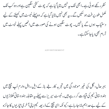
نظر رکھے ہوئی ہے۔ ابھی تک یہ نہیں بتایا گیا ہے کہ چوٹ کتنی سنگین ہے اور وہ کب تک
مکمل طور پر فٹ ہو سکیں گے۔ یہ بھی نہیں بتایا گیا ہے کہ وہ پہلے ٹیسٹ میں کھیلنے کے لیے
دستیاب ہوں گے یا نہیں۔ چوٹ سنگین ہونے کی صورت میں انھیں پہلے ٹیسٹ میں
آرام بھی دیا جا سکتا ہے۔
ADVERTISEMENT
بہرحال، گل کی غیر موجودگی میں تجربہ کار بلے باز کے ایل راہل وارم اَپ میچ میں
ہندوستانی ٹیم کی قیادت کر رہے ہیں۔ ٹیسٹ سیریز سے پہلے یہ مقابلہ ہندوستانی کھلاڑیوں
کے لیے بے حد اہم مانا جا رہا ہے، کیونکہ اسی میچ کے ذریعہ ٹیم اپنی آخری تیاریوں کا جائزہ