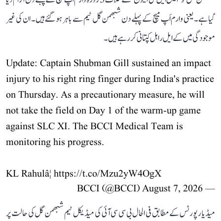
گیا ہے۔ یعنی وارم اَپ میچ کے پہلے دن شبھمن گل ٹیم سے باہر ہو گئے ہیں۔ ان کی غیر
موجودگی میں کے ایل راہل کپتانی کر رہے ہیں۔
Update: Captain Shubman Gill sustained an impact
injury to his right ring finger during India's practice
on Thursday. As a precautionary measure, he will
not take the field on Day 1 of the warm-up game
against SLC XI. The BCCI Medical Team is
monitoring his progress.
KL Rahulâ¦
https://t.co/Mzu2yW4OgX
August 7, 2026
— BCCI (@BCCI)
میڈیا رپورٹس کے مطابق فی الحال بی سی سی آئی کی میڈیکل ٹیم شبھمن گل کی حالت پر