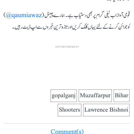
قومی آواز اب ٹیلی گرام پر بھی دستیاب ہے۔ ہمارے چینل (
qaumiawaz@
)
کو جوائن کرنے کے لئے یہاں کلک کریں اور تازہ ترین خبروں سے اپ ڈیٹ رہیں۔
ADVERTISEMENT
gopalganj
Muzaffarpur
Bihar
Shooters
Lawrence Bishnoi
Comment(s)