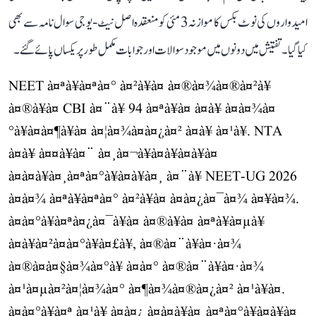
امیدواروں کی نوٹ بکس کا موازنہ 3 مئی کو منعقدہ اصل نیٹ-یو جی سوال نامہ سے بھی
کیا گیا۔ تفتیش میں دونوں میں موجود سوالات اور جوابات مکمل طور پر یکساں پائے گئے۔
NEET à¤ªà¥à¤ªà¤° à¤²à¥à¤ à¤®à¤¾à¤®à¤²à¥
à¤®à¥à¤ CBI à¤¨à¥ 94 à¤ªà¥à¤ à¤à¥ à¤à¤¾à¤
°à¥à¤à¤¶à¥à¤ à¤¦à¤¾à¤à¤¿à¤² à¤à¥ à¤¹à¥. NTA
à¤à¥ à¤¤à¥à¤¨ à¤¸à¤¬à¥à¤à¥à¤à¥à¤
à¤à¤à¥à¤¸à¤ªà¤°à¥à¤à¥à¤¸ à¤¨à¥ NEET-UG 2026
à¤à¤¾ à¤ªà¥à¤ªà¤° à¤²à¥à¤ à¤à¤¿à¤¯à¤¾ à¤¥à¤¾.
à¤à¤°à¥à¤ªà¤¿à¤¯à¥à¤ à¤®à¥à¤ à¤ªà¥à¤µà¥
à¤à¥à¤²à¤à¤°à¥à¤£à¥, à¤®à¤¨à¥à¤·à¤¾
à¤®à¤à¤§à¤¾à¤°à¥ à¤à¤° à¤®à¤¨à¥à¤·à¤¾
à¤¹à¤µà¤²à¤¦à¤¾à¤° à¤¶à¤¾à¤®à¤¿à¤² à¤¹à¥à¤.
à¤à¤°à¥à¤ª à¤¹à¥ à¤à¤¿ à¤à¤à¥à¤¸à¤ªà¤°à¥à¤à¥à¤¸