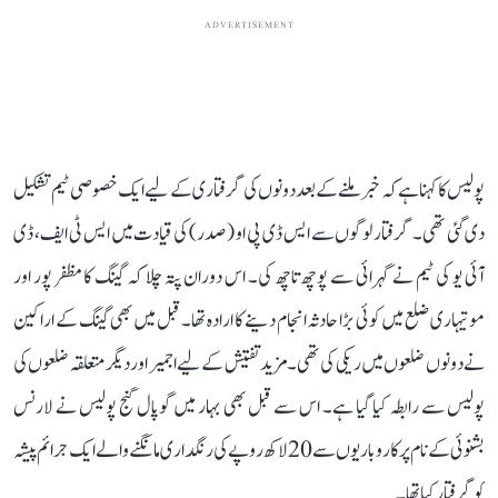
ADVERTISEMENT
پولیس کا کہنا ہے کہ خبر ملنے کے بعد دونوں کی گرفتاری کے لیے ایک خصوصی ٹیم تشکیل
دی گئی تھی۔ گرفتار لوگوں سے ایس ڈی پی او (صدر) کی قیادت میں ایس ٹی ایف، ڈی
آئی یو کی ٹیم نے گہرائی سے پوچھ تاچھ کی۔ اس دوران پتہ چلا کہ گینگ کا مظفر پور اور
موتیہاری ضلع میں کوئی بڑا حادثہ انجام دینے کا ارادہ تھا۔ قبل میں بھی گینگ کے اراکین
نے دونوں ضلعوں میں ریکی کی تھی۔ مزید تفتیش کے لیے اجمیر اور دیگر متعلقہ ضلعوں کی
پولیس سے رابطہ کیا گیا ہے۔ اس سے قبل بھی بہار میں گوپال گنج پولیس نے لارنس
بشنوئی کے نام پر کاروباریوں سے 20 لاکھ روپے کی رنگداری مانگنے والے ایک جرائم پیشہ
کو گرفتار کیا تھا۔