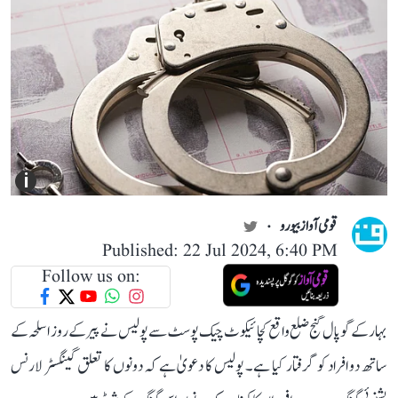
i
قومی آواز بیورو
Published: 22 Jul 2024, 6:40 PM
Follow us on:
بہار کے گوپال گنج ضلع واقع کچائیکوٹ چیک پوسٹ سے پولیس نے پیر کے روز اسلحہ کے
ساتھ دو افراد کو گرفتار کیا ہے۔ پولیس کا دعویٰ ہے کہ دونوں کا تعلق گینگسٹر لارنس