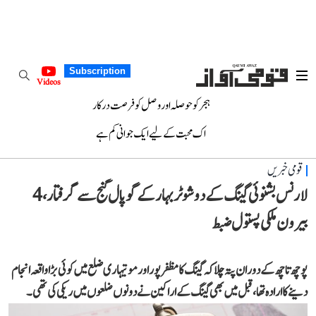
Subscription
Videos
ہجر کو حوصلہ اور وصل کو فرصت درکار
اک محبت کے لیے ایک جوانی کم ہے
قومی خبریں
لارنس بشنوئی گینگ کے دو شوٹر بہار کے گوپال گنج سے گرفتار، 4
بیرون ملکی پستول ضبط
پوچھ تاچھ کے دوران پتہ چلا کہ گینگ کا مظفر پور اور موتیہاری ضلع میں کوئی بڑا واقعہ انجام
دینے کا ارادہ تھا، قبل میں بھی گینگ کے اراکین نے دونوں ضلعوں میں ریکی کی تھی۔