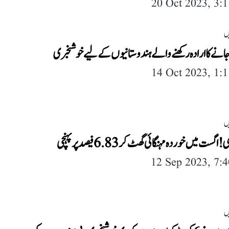
20 Oct 2023, 3:
ں
انے کا ارادہ رکھنے والے ہندوستانیوں کے لیے خوشخبری
14 Oct 2023, 1:
ں
ست میں خوردہ مہنگائی گھٹ کر 6.83 فیصد پر پہنچی
12 Sep 2023, 7:
ں