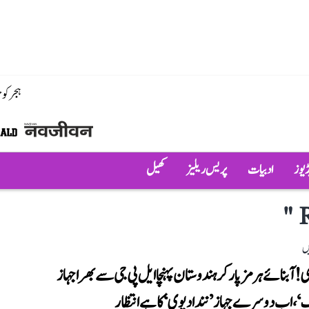
ہجر کو
ڈیوز
ادبیات
پریس ریلیز
کھیل
"
ں
 آبنائے ہرمز پار کر ہندوستان پہنچا ایل پی جی سے بھرا جہاز
‘، اب دوسرے جہاز ’نندا دیوی‘ کا ہے انتظار