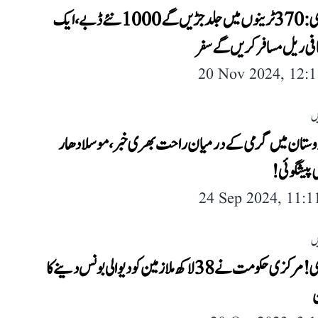
خوشخبری: 370 ٹرینوں میں جلد جڑیں گے 1000 نئے ڈبے، ایک
افی ریل مسافر کریں گے سفر
20 Nov 2024, 12:
ں
ندوستان میں گرمی کے درمیان راحت بھری خبر، موسلادھار
 پیشگوئی!
24 Sep 2024, 11:
ں
خوشخبری! مرکزی حکومت نے 38 لاکھ ملازمین کو دیوالی بونس دینے کا
ن