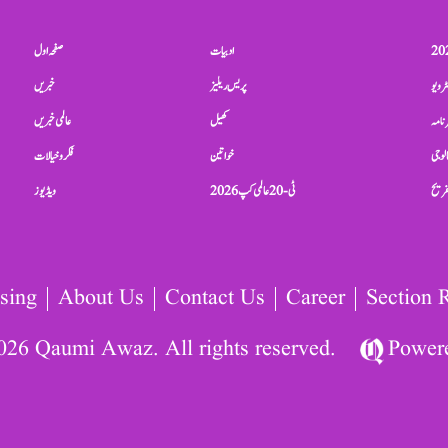
ادبیات
صفحہ اول
ٹرویو
پریس ریلیز
خبریں
نامہ
کھیل
عالمی خبریں
الوجی
خواتین
فکر و خیالات
تفریح
ٹی-20 عالمی کپ 2026
ویڈیوز
sing
About Us
Contact Us
Career
Section 
026 Qaumi Awaz. All rights reserved.
Power