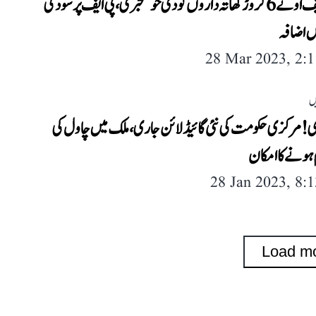
ای پی ایف او نے 6 کروڑ کھاتہ داروں کو دی خوشخبری، پی ایف پر سود کی
 اضافہ
28 Mar 2023, 2:
ں
! مرکزی حکومت کی نئی گائیڈ لائن جاری، ملک میں چاول کی
 ہونے کا امکان
28 Jan 2023, 8:
Load m