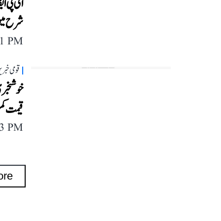
شرح میں
11 PM
قومی خبری
خوشخبری
قیمت کم
13 PM
ore