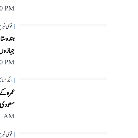
40 PM
قومی خبری
ہندوستا
جہازوں 
40 PM
دیگر مما
عمرہ کے
سعودی ح
41 AM
قومی خبری