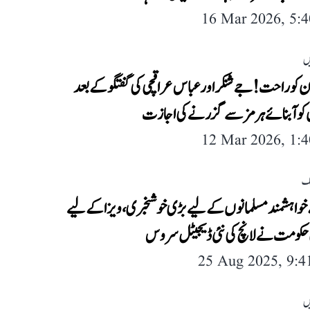
16 Mar 2026, 5:
ں
ن کو راحت! جے شنکر اور عباس عراقچی کی گفتگو کے بعد
کو آبنائے ہرمز سے گزرنے کی اجازت
12 Mar 2026, 1:
لک
 خواہشمند مسلمانوں کے لیے بڑی خوشخبری، ویزا کے لیے
کومت نے لانچ کی نئی ڈیجیٹل سروس
25 Aug 2025, 9:
ں