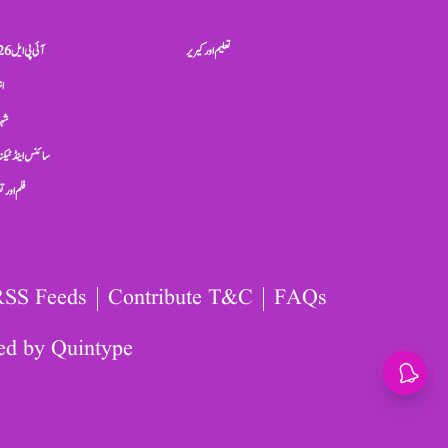
تعلیم اور کیریر
آئی پی ایل 2026
ان
شہر
سائنس اینڈ ٹیکن
فلم اور 
RSS Feeds
Contribute T&C
FAQs
ed by
Quintype