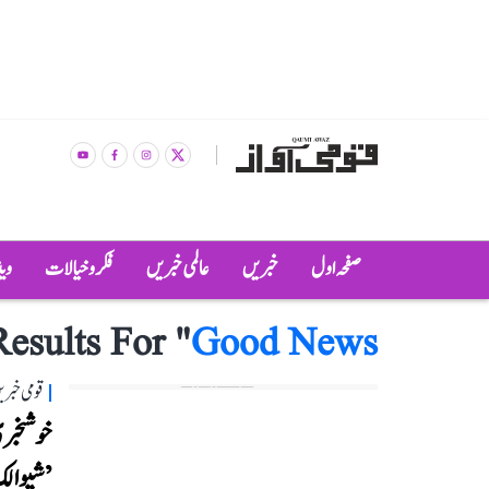
صفحہ اول
خبریں
عالمی خبریں
فکر و خیالات
وی
Results For "
Good News
قومی خبری
خوشخبری!
’شیوالک