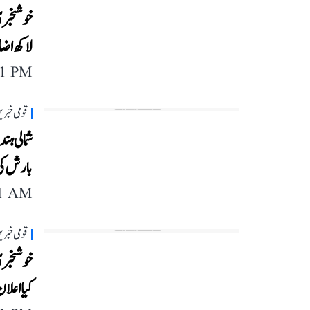
لاکھ اض
11 PM
قومی خبری
شمالی ہ
بارش کی
11 AM
قومی خبری
کیا اعلا