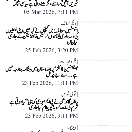
خبریں آئیں سامنے، بڑھنے والی ہے سیاسی ہلچل
05 Mar 2026, 7:11 PM
دیگر ممالک
ایپسٹین معاملہ: بل گیٹس نے کہا ’میں اپنی غلطیوں
کی ذمہ داری لیتا ہوں‘، گیٹس فاؤنڈیشن نے جاری
کیا بیان
25 Feb 2026, 3:20 PM
فکر و خیالات
’ایپسٹین فائلز‘ پر ہندوستان میں ہنگامہ بلاوجہ نہیں
ہے... اے جے پربل
23 Feb 2026, 11:11 PM
قومی خبریں
راہل گاندھی نے پی ایم مودی کو بتایا ’کیا ہوتی ہے
شرم کی بات‘، ویڈیو پیغام کیا جاری
23 Feb 2026, 9:11 PM
ویڈیوز