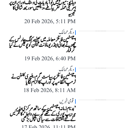
ویڈیو: میونخ میں نوآبادیات کی دستک اور ایران پر
امریکی حملہ تقریباً طے، دیکھیں سوربھ شاہی کا
تجزیہ
20 Feb 2026, 5:11 PM
دیگر ممالک
ایپسٹین فائلز معاملہ میں پھنسے کنگ چارلس کے
چھوٹے بھائی اینڈریو ماؤنٹ بیٹن کو پولیس نے کیا
گرفتار
19 Feb 2026, 6:40 PM
دیگر ممالک
ایپسٹین فائلز پر سیاست گرم، ہلیری کلنٹن نے
ٹرمپ انتظامیہ پر کور اپ کا الزام لگایا
18 Feb 2026, 8:11 AM
قومی خبریں
’بدنام زمانہ ایپسٹین کے ساتھ مرکزی وزیر
ہردیپ پوری کے تھے گہرے روابط‘، کانگریس
کے نئے انکشافات سے سیاسی ہلچل بڑھی
17 Feb 2026, 11:11 PM