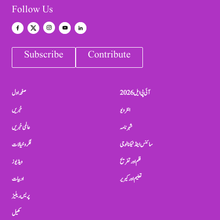
Follow Us
Subscribe
Contribute
آئی پی ایل 2026
صفحہ اول
انٹرویو
خبریں
شہرنامہ
عالمی خبریں
سائنس اینڈ ٹیکنالوجی
فکر و خیالات
فلم اور تفریح
ویڈیوز
تعلیم اور کیریر
ادبیات
پریس ریلیز
کھیل