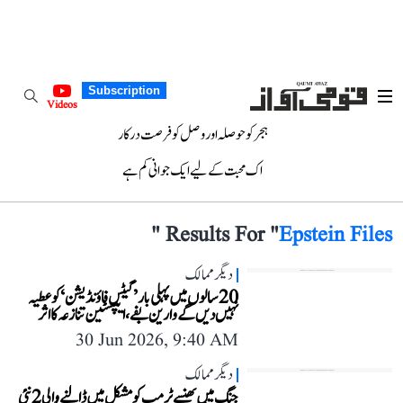
Subscription
Videos
ہجر کو حوصلہ اور وصل کو فرصت درکار
اک محبت کے لیے ایک جوانی کم ہے
"
Results For "
Epstein Files
دیگر ممالک
20 سالوں میں پہلی بار ’گیٹس فاؤنڈیشن‘ کو عطیہ
نہیں دیں گے وارین بفے، ایپسٹین تنازعہ کا اثر
30 Jun 2026, 9:40 AM
دیگر ممالک
جنگ میں پھنسے ٹرمپ کو مشکل میں ڈالنے والی 2 نئی