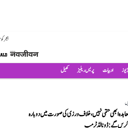
ہجر کو
ڈیوز
ادبیات
پریس ریلیز
کھیل
یں
عاہدہ ابھی حتمی نہیں، خلاف ورزی کی صورت میں دوبارہ
کریں گے: ڈونالڈ ٹرمپ