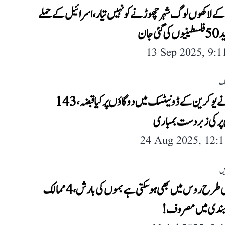
 کے لاکھوں لوگ شہر چھوڑنے کو نہیں تیار، اسرائیل کے حملے
ئی جان
13 Sep 2025, 9:
لک
روس نے یوکرین کے ڈونیٹسک میں دو گاؤں پر کیا قبضہ، 143
 پر کی زبردست بمباری
24 Aug 2025, 12:
یں
ایران کی طرح روس میں بھی ہو سکتی ہے بموں کی بارش، 4 ممالک
بندی میں مصروف!