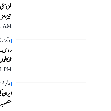
غزہ سٹی
تیز، مزید 50 فلسطینیوں کی گ
11 AM
دیگر مما
ٹھکانوں
11 PM
عالمی خبر
منصوبہ 