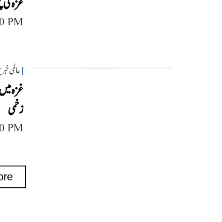
غزہ کی پٹی م
40 PM
عالمی خبر
زخمی
40 PM
ore