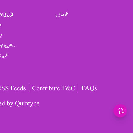
تعلیم اور کیریر
آئی پی ایل 2026
ان
شہر
سائنس اینڈ ٹیکن
فلم اور 
RSS Feeds
Contribute T&C
FAQs
ed by
Quintype