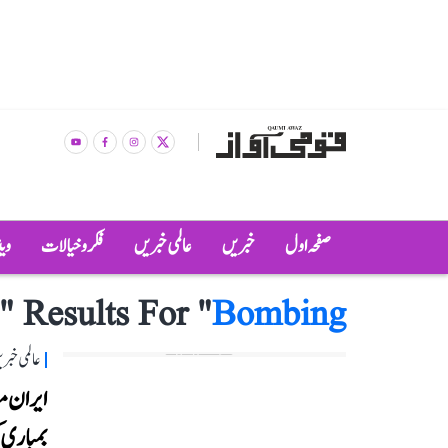
صفحہ اول
خبریں
عالمی خبریں
فکر و خیالات
وی
"
Results For "
Bombing
عالمی خبر
ایران م
بمباری 