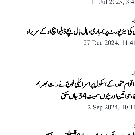
11 Jul 2025, 3:
یں
کی ایئرپورٹ پر بمباری، بال بال بچے ڈبلیو ایچ او کے سربراہ
27 Dec 2024, 11:
یں
اقوام متحدہ کے اسکول پر اسرائیلی فوج نے رات بھر بم
واتین اور بچوں سمیت 34 جاں بحق
12 Sep 2024, 10:
یں