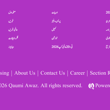
ادبیات
صفحہ اول
ٹرویو
پریس ریلیز
خبریں
نامہ
کھیل
عالمی خبریں
الوجی
خواتین
فکر و خیالات
تفریح
ٹی-20 عالمی کپ 2026
ویڈیوز
sing
About Us
Contact Us
Career
Section 
026 Qaumi Awaz. All rights reserved.
Power