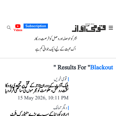
Subscription
Videos
ہجر کو حوصلہ اور وصل کو فرصت درکار
اک محبت کے لیے ایک جوانی کم ہے
"
Results For "
Blackout
قومی خبریں
بلیک آؤٹ کے دوران تاجر کے قتل پر تیجسوی یادو کا
سخت ردعمل، حکومت کو مجرموں کی ساتھی قرار دیا
15 May 2026, 10:11 PM
دیگر ممالک
ایران کو دنیا کے سب سے بڑے ’نیٹورک شَٹ