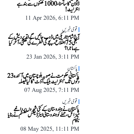
ڈاؤن‘ کا سامنا، 1000 گھنٹوں سے بند ہے
انٹرنیٹ!
11 Apr 2026, 6:11 PM
قومی خبریں
آج شام تاریکی میں ڈوب جائیں گے اتر پردیش کے
سبھی 75 اضلاع، بجے گی خطرے کی گھنٹی، آخر کیا
ہے ماجرا؟
23 Jan 2026, 3:11 PM
پاکستان
پاکستانی حکومت نے صوبہ بلوچستان میں آئندہ 23
دنوں تک ’انٹرنیٹ بلیک آؤٹ‘ کا کیا فیصلہ
07 Aug 2025, 7:11 PM
قومی خبریں
پاکستان نے ہندوستان کے کئی شہروں پر داغے
میزائل، حملے کو ہندوستانی ایئر ڈیفنس سسٹم نے بنایا
ناکام
08 May 2025, 11:11 PM