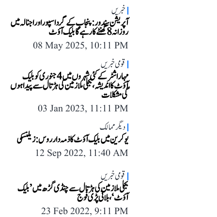
خبریں
آپریشن سندور: پنجاب کے گرداسپور اور اجنالہ میں
روزانہ 8 گھنٹے کا رہے گا بلیک آؤٹ
08 May 2025, 10:11 PM
قومی خبریں
مہاراشٹر کے کئی شہروں میں 4 جنوری کو بلیک
آؤٹ کا اندیشہ، بجلی ملازمین کی ہڑتال سے پیدا ہوں
گی مشکلات
03 Jan 2023, 11:11 PM
دیگر ممالک
یوکرین میں بلیک آؤٹ کا ذمہ دار روس: زیلنسکی
12 Sep 2022, 11:40 AM
قومی خبریں
بجلی ملازمین کی ہڑتال سے چنڈی گڑھ میں ’بلیک
آؤٹ‘، بلانی پڑی فوج
23 Feb 2022, 9:11 PM