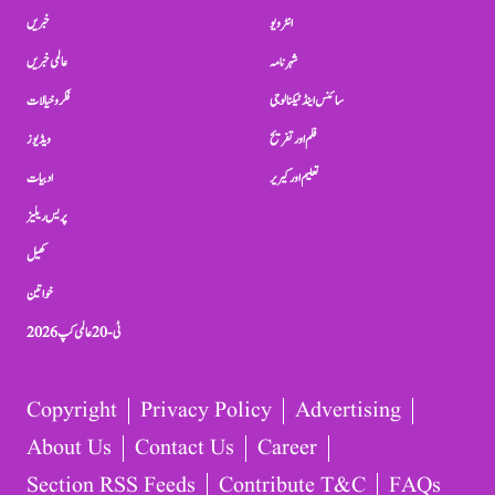
انٹرویو
خبریں
شہرنامہ
عالمی خبریں
سائنس اینڈ ٹیکنالوجی
فکر و خیالات
فلم اور تفریح
ویڈیوز
تعلیم اور کیریر
ادبیات
پریس ریلیز
کھیل
خواتین
ٹی-20 عالمی کپ 2026
Copyright
Privacy Policy
Advertising
About Us
Contact Us
Career
Section RSS Feeds
Contribute T&C
FAQs