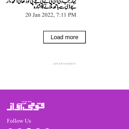
بہار: اب وی آئی پی نے بی جے پی کو دکھائی آنکھ، آر
جے ڈی سے ہاتھ ملانے کا اشارہ
20 Jan 2022, 7:11 PM
Load more
ADVERTISEMENT
Follow Us