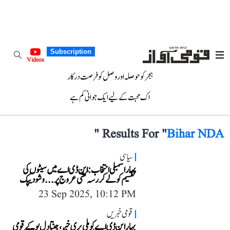
Subscription
Videos
ہجر کو حوصلہ اور وصل کو فرصت درکار
اک محبت کے لیے ایک جوانی کم ہے
"
Results For "
Bihar NDA
سیاسی
بہار اسمبلی انتخاب: این ڈی اے میں سیٹوں کی
تقسیم کو لے کر رسہ کشی عروج پر... وشودیپک
23 Sep 2025, 10:12 PM
قومی خبریں
بہار این ڈی اے کو ملی بری خبر، جنتا دل یو کے قومی