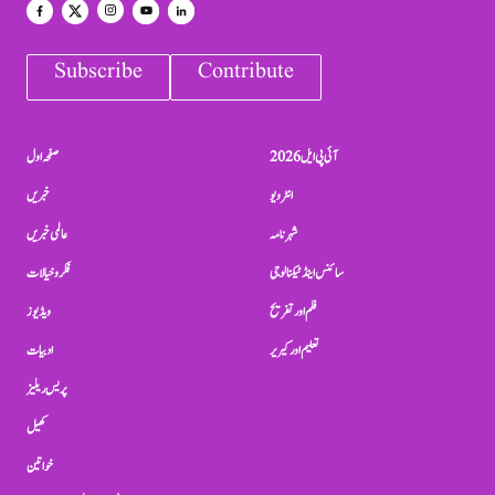
Subscribe
Contribute
آئی پی ایل 2026
صفحہ اول
انٹرویو
خبریں
شہرنامہ
عالمی خبریں
سائنس اینڈ ٹیکنالوجی
فکر و خیالات
فلم اور تفریح
ویڈیوز
تعلیم اور کیریر
ادبیات
پریس ریلیز
کھیل
خواتین