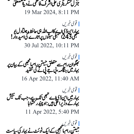
جنرل سکریٹری علی اشرف فاطمی نے دیا استعفیٰ
19 Mar 2024, 8:11 PM
قومی خبریں
بہار این ڈی اے کا اب اللہ ہی حافظ، جنتا دل یو
سبھی 243 اسمبلی سیٹوں پر اتارے گی امیدوار!
30 Jul 2022, 10:11 PM
قومی خبریں
بھگوان رام سے متعلق جیتن رام مانجھی کے بیان پر
بہار میں ہنگامہ، بی جے پی نے کی تنقید
16 Apr 2022, 11:40 AM
قومی خبریں
بہار میں این ڈی اے تبھی تک ہے، جب تک نتیش
بہار کے وزیر اعلیٰ ہیں: اوپیندر کشواہا
11 Apr 2022, 5:40 PM
قومی خبریں
جیتن رام مانجھی کے ایک ٹوئٹ نے بہار کی سیاست