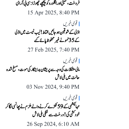
فروخت، ممبئی اور بنگلورو کو پیچھے چھوڑا: سی بی آر ای
15 Apr 2025, 8:40 PM
قومی خبریں
اڈلی کے شوقین ہو جائیں محتاط! لیب ٹیسٹ میں اڈلی
کے 35 نمونے غیر محفوظ پائے گئے
27 Feb 2025, 7:40 PM
قومی خبریں
مالی مشکلات کی وجہ سے پریشان ہدایتکار کی موت، مسخ شدہ
حالت میں ملی لاش
03 Nov 2024, 9:40 PM
قومی خبریں
مہالکشمی کے 59 ٹکڑے کرنے والے ملزم نے پھانسی لگا کر
خودکشی کی! درخت سے لٹکی ملی لاش
26 Sep 2024, 6:10 AM