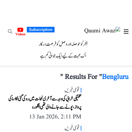
Subscription
Videos
ہجر کو حوصلہ اور وصل کو فرصت درکار
اک محبت کے لیے ایک جوانی کم ہے
"
Results For "
Bengluru
قومی خبریں
تکنیکی خرابی کی وجہ سے آخری لمحات میں روکی گئی اکاسا کی
پرواز، پونے سے جانے والی تھی بنگلورو
13 Jan 2026, 2:11 PM
قومی خبریں