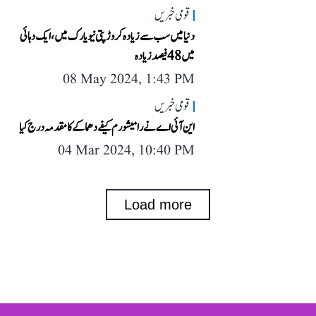
قومی خبریں
دنیا میں سب سے زیادہ کروڑ پتی نیویارک میں، ایک دہائی
میں 48 فیصد زیادہ
08 May 2024, 1:43 PM
قومی خبریں
این آئی اے نے رامیشورم کیفے دھماکے کا مقدمہ درج کیا
04 Mar 2024, 10:40 PM
Load more