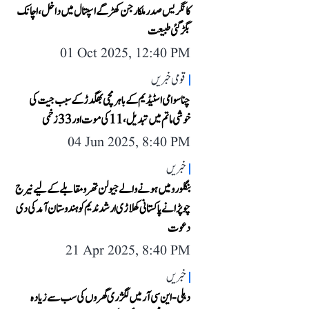
کانگریس صدر ملکارجن کھڑگے اسپتال میں داخل، اچانک
بگڑ گئی طبیعت
01 Oct 2025, 12:40 PM
قومی خبریں
چناسوامی اسٹیڈیم کے باہر مچی بھگدڑ کے سبب جیت کی
خوشی ماتم میں تبدیل، 11 کی موت اور 33 زخمی
04 Jun 2025, 8:40 PM
خبریں
بنگلورو میں ہونے والے جیولن تھرو مقابلے کے لیے نیرج
چوپڑا نے پاکستانی کھلاڑی ارشد ندیم کو ہندوستان آمد کی دی
دعوت
21 Apr 2025, 8:40 PM
خبریں
دہلی-این سی آر میں لگژری گھروں کی سب سے زیادہ