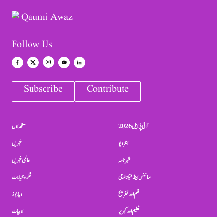
Follow Us
Subscribe
Contribute
آئی پی ایل 2026
صفحہ اول
انٹرویو
خبریں
شہرنامہ
عالمی خبریں
سائنس اینڈ ٹیکنالوجی
فکر و خیالات
فلم اور تفریح
ویڈیوز
تعلیم اور کیریر
ادبیات