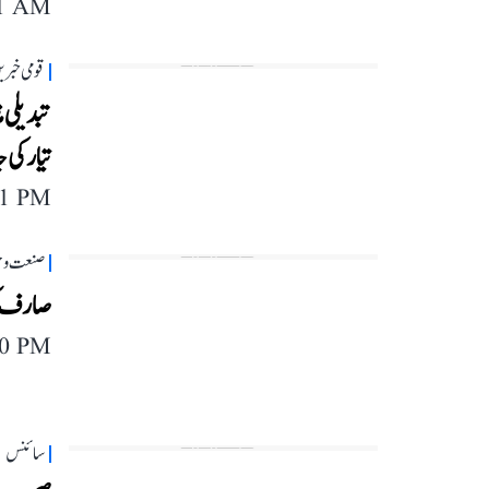
11 AM
قومی خبری
تبدیلی م
تیار کی
11 PM
صنعت و 
صارف کو 
10 PM
سائنس