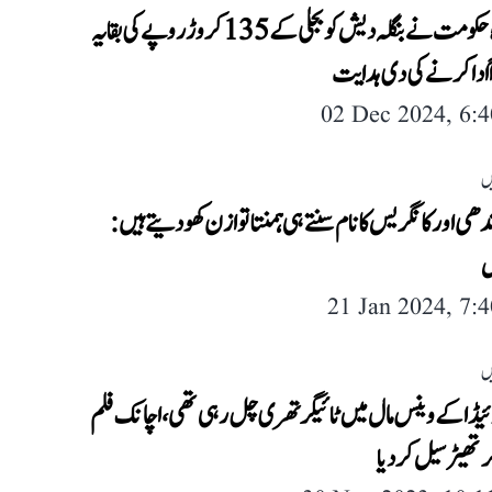
تریپورہ حکومت نے بنگلہ دیش کو بجلی کے 135 کروڑ روپے کی بقایہ
ً ادا کرنے کی دی ہدایت
02 Dec 2024, 6:
ں
دھی اور کانگریس کا نام سنتے ہی ہمنتا توازن کھو دیتے ہیں:
س
21 Jan 2024, 7:
ں
وئیڈاکےوینس مال میں ٹائیگر تھری چل رہی تھی، اچانک فلم
ھیٹر سیل کر دیا