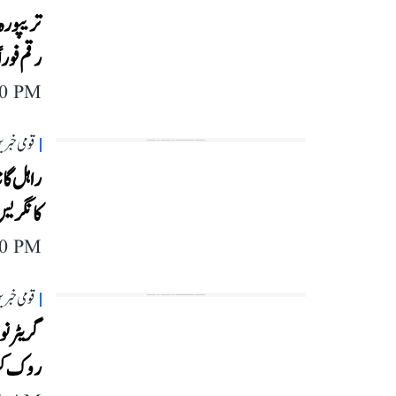
رقم فورا
40 PM
قومی خبری
راہل گان
کانگری
40 PM
قومی خبری
گریٹر ن
روک کر ت