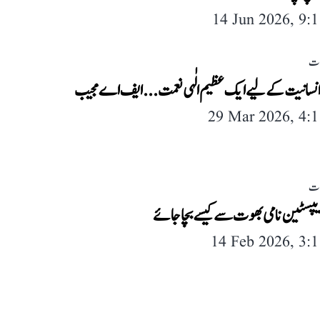
14 Jun 2026, 9:
لات
انسانیت کے لیے ایک عظیم الٰہی نعمت...ایف اے مجیب
29 Mar 2026, 4:
لات
یپسٹین نامی بھوت سے کیسے بچا جائے
14 Feb 2026, 3: