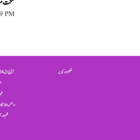
صحت مند
09 PM
تعلیم اور کیریر
آئی پی ایل 2026
ان
شہر
سائنس اینڈ ٹیکن
فلم اور 