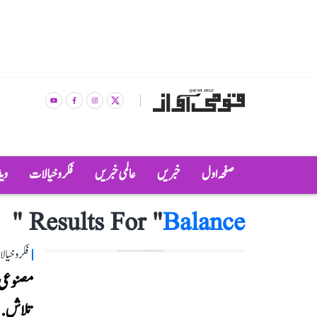
صفحہ اول
خبریں
عالمی خبریں
فکر و خیالات
وی
"
Results For "
Balance
فکر و خیا
مصنوعی 
تلاش...پ