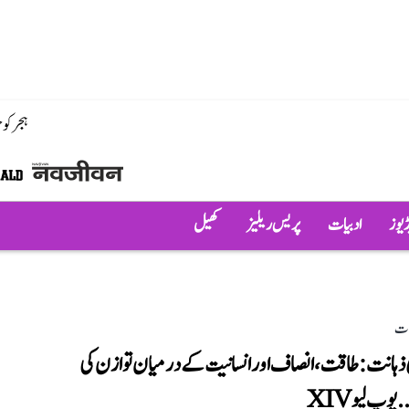
ہجر کو
ڈیوز
ادبیات
پریس ریلیز
کھیل
لات
ذہانت: طاقت، انصاف اور انسانیت کے درمیان توازن کی
وپ لیو XIV