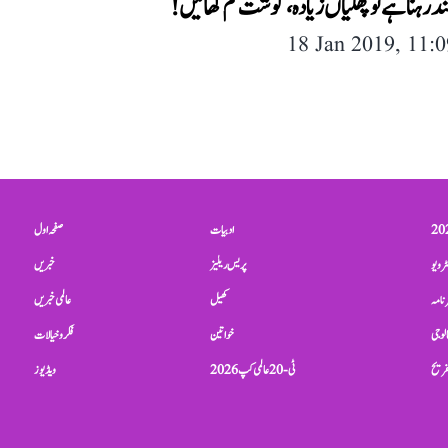
 رہنا ہے تو پھلیاں زیادہ، گوشت کم کھائیں!
18 Jan 2019, 11:
ادبیات
صفحہ اول
ٹرویو
پریس ریلیز
خبریں
نامہ
کھیل
عالمی خبریں
الوجی
خواتین
فکر و خیالات
تفریح
ٹی-20 عالمی کپ 2026
ویڈیوز