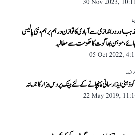
30 Nov 2023, 10:
ں
ذہب اور دراندازی سے آبادی کا توازن درہم برہم، نئی پالیسی
 جائے، موہن بھاگوت کا حکومت سے مطالبہ
05 Oct 2022, 4:
حرفت
ذہنی ایذا رسانی پہنچانے کے لئے بینک پر دس ہزار کا جرمانہ
22 May 2019, 11: