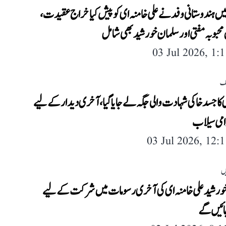
ں ہندوستانی وفد نے علی خامنہ ای کو پیش کیا خراج عقیدت،
محبوبہ مفتی اور سلمان خورشید بھی شامل
03 Jul 2026, 1:
لک
 کا جسد خاکی شہادت والی جگہ لے جایا گیا، آخری دیدار کے لیے
امی سیلاب
03 Jul 2026, 12:
ں
ورشید علی خامنہ ای کی آخری رسومات میں شرکت کے لیے
ائیں گے