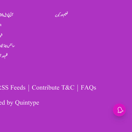
تعلیم اور کیریر
آئی پی ایل 2026
ان
شہر
سائنس اینڈ ٹیکن
فلم اور 
RSS Feeds
Contribute T&C
FAQs
ed by
Quintype