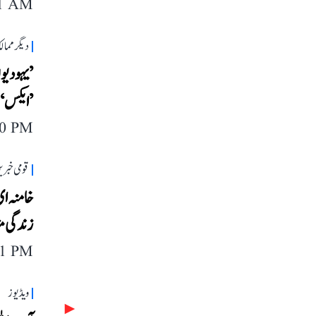
11 AM
دیگر مما
’یہودیو
’ایکس‘ 
20 PM
قومی خبری
خامنہ ا
زندگی مت
11 PM
ویڈیوز