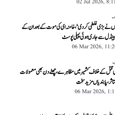
02 Jul 2026, 8:
لک
ں نے بڑی غلطی کر دی‘، خامنہ ای کی موت کے بعد ان کے
ہینڈل سے جاری ہوئی پہلی پوسٹ
06 Mar 2026, 11:
ں
ی قتل کے خلاف کشمیر میں مظاہرے، چھٹے دن بھی معمولات
اثر، پابندیاں مزید سخت
06 Mar 2026, 1: