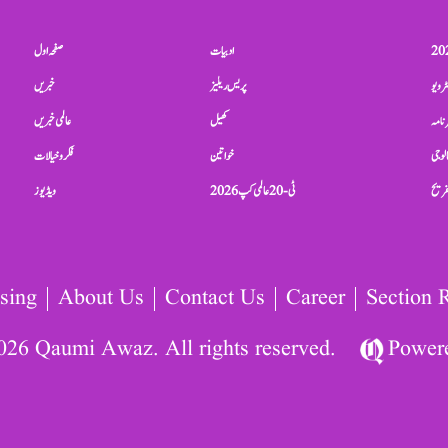
ادبیات
صفحہ اول
ٹرویو
پریس ریلیز
خبریں
نامہ
کھیل
عالمی خبریں
الوجی
خواتین
فکر و خیالات
تفریح
ٹی-20 عالمی کپ 2026
ویڈیوز
sing
About Us
Contact Us
Career
Section 
026 Qaumi Awaz. All rights reserved.
Power