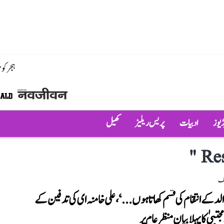
ہجر کو
ڈیوز
ادبیات
پریس ریلیز
کھیل
"
Res
لک
لد کے انتقام کی قسم کھاتا ہوں...‘، علی خامنہ ای کی تدفین کے
مجتبیٰ کا پہلا بیان منظر عام پر