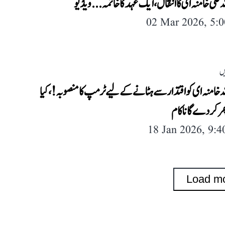
ہ علی خامنہ ای کا انتقال، ایک عہد کا خاتمہ...ویڈیو
02 Mar 2026, 5:
یں
 خامنہ ای کو اقتدار سے ہٹانے کے لیے ٹرمپ کا منصوبہ!، کیا
ر کر دے گا ناکام
18 Jan 2026, 9:
Load m