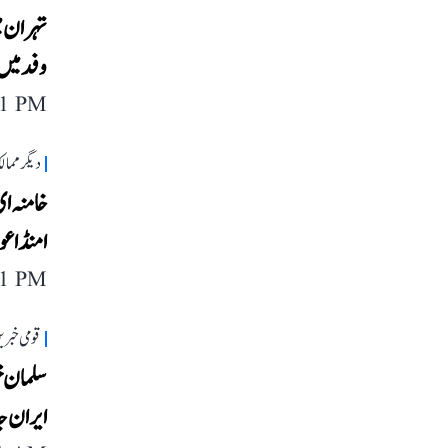
تہران می
وفد میں 
11 PM
دیگر مما
خامنہ ای
امنڈا عو
11 PM
قومی خبری
سلمان خ
ایران ج