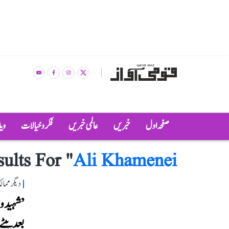
صفحہ اول
خبریں
عالمی خبریں
فکر و خیالات
وی
ults For "
Ali Khamenei
دیگر مما
’شہید وا
بعد بیٹے 