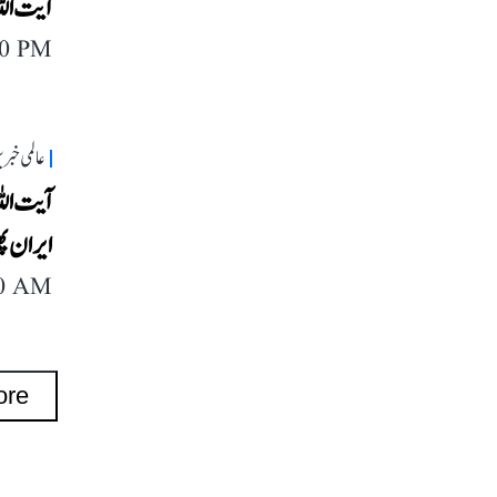
آیت الل
00 PM
عالمی خبر
آیت اللہ
ایران پھ
40 AM
ore