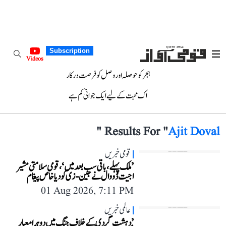
Subscription
Videos
ہجر کو حوصلہ اور وصل کو فرصت درکار
اک محبت کے لیے ایک جوانی کم ہے
"
Results For "
Ajit Doval
قومی خبریں
’ملک پہلے، باقی سب بعد میں‘، قومی سلامتی مشیر
اجیت ڈووال نے جین-زی کو دیا خاص پیغام
01 Aug 2026, 7:11 PM
عالمی خبریں
’دہشت گردی کے خلاف جنگ میں دوہرا معیار