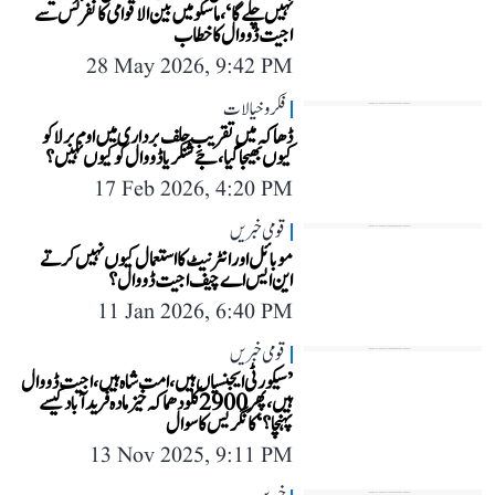
نہیں چلے گا‘، ماسکو میں بین الاقوامی کانفرنس سے
اجیت ڈووال کا خطاب
28 May 2026, 9:42 PM
فکر و خیالات
ڈھاکہ میں تقریبِ حلف برداری میں اوم برلا کو
کیوں بھیجا گیا، جے شنکر یا ڈووال کو کیوں نہیں؟
17 Feb 2026, 4:20 PM
قومی خبریں
موبائل اور انٹرنیٹ کا استعمال کیوں نہیں کرتے
این ایس اے چیف اجیت ڈووال؟
11 Jan 2026, 6:40 PM
قومی خبریں
’سیکورٹی ایجنسیاں ہیں، امت شاہ ہیں، اجیت ڈووال
ہیں، پھر 2900 کلو دھماکہ خیز مادہ فرید آباد کیسے
پہنچا؟‘ کانگریس کا سوال
13 Nov 2025, 9:11 PM