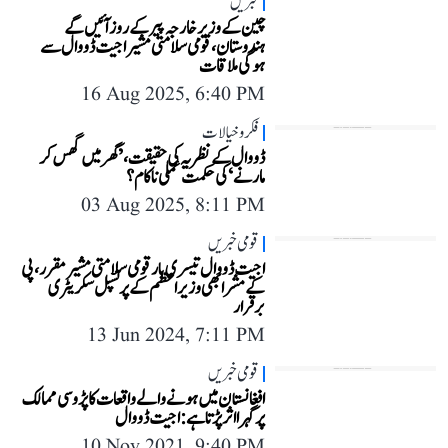
خبریں
چین کے وزیر خارجہ پیر کے روز آئیں گے
ہندوستان، قومی سلامتی مشیر اجیت ڈووال سے
ہوگی ملاقات
16 Aug 2025, 6:40 PM
فکر و خیالات
ڈووال کے نظریہ کی حقیقت، ’گھر میں گھس کر
مارنے‘ کی حکمت عملی ناکام؟
03 Aug 2025, 8:11 PM
قومی خبریں
اجیت ڈووال تیسری بار قومی سلامتی مشیر مقرر، پی
کے مشرا بھی وزیر اعظم کے پرنسپل سکریٹری
برقرار
13 Jun 2024, 7:11 PM
قومی خبریں
افغانستان میں ہونے والے واقعات کا پڑوسی ممالک
پر گہرا اثر پڑتا ہے: اجیت ڈووال
10 Nov 2021, 9:40 PM