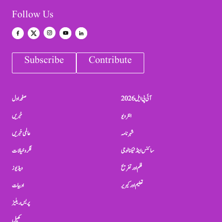
Follow Us
Subscribe
Contribute
آئی پی ایل 2026
صفحہ اول
انٹرویو
خبریں
شہرنامہ
عالمی خبریں
سائنس اینڈ ٹیکنالوجی
فکر و خیالات
فلم اور تفریح
ویڈیوز
تعلیم اور کیریر
ادبیات
پریس ریلیز
کھیل