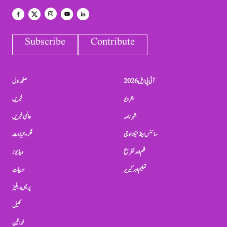
Subscribe
Contribute
آئی پی ایل 2026
صفحہ اول
انٹرویو
خبریں
شہرنامہ
عالمی خبریں
سائنس اینڈ ٹیکنالوجی
فکر و خیالات
فلم اور تفریح
ویڈیوز
تعلیم اور کیریر
ادبیات
پریس ریلیز
کھیل
خواتین