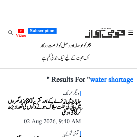
Subscription
Videos
ہجر کو حوصلہ اور وصل کو فرصت درکار
اک محبت کے لیے ایک جوانی کم ہے
"
Results For "
water shortage
دیگر ممالک
جاپان میں زلزلے کے بعد تقریباً 80 ہزار گھروں
میں پانی کی قلت، ہلاک ہونے والوں کی تعداد بڑھ
کر 38 ہو گئی
02 Aug 2026, 9:40 AM
قومی خبریں