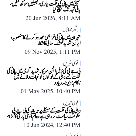
ممبئی میں پانی کی قلت جاری، جھیلیں سوکھ گئیں،
پانی تہہ تک پہنچ گیا
20 Jun 2026, 8:11 AM
دیگر ممالک
تہران میں پانی کی فراہمی محدود کرنے کا منصوبہ،
ایران شدید خشک سالی کا شکار
09 Nov 2025, 1:11 PM
قومی خبریں
بی جے پی کی ڈبل انجن سرکار شدید گرمی میں پانی کی
قلت سے دہلی کے لوگوں کو نجات دلانے میں
ناکام: دیویندر یادو
01 May 2025, 10:40 PM
قومی خبریں
دہلی پانی کی قلت کے مسئلے پر ہریانہ کی بی جے پی
حکومت سیاست کر رہی ہے، عام آدمی پارٹی کا الزام
10 Jun 2024, 12:40 PM