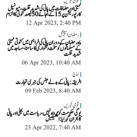
قومی خبریں
ممبئی اور مضافات میں پانی کی شدید قلت، میونسپل
کارپوریشن پر 15 کے بجائے 50 فیصد کٹوتی کا الزام
12 Apr 2023, 2:40 PM
رمضان اسپیشل
ماہ رمضان کے دوران پانی کی فراہمی میں کٹوتی ممبئی
کے مسلمانوں کو سخت دشواری کا سامنا، مساجد میں
شدید قلت
06 Apr 2023, 10:40 AM
سماج
افریقہ: پانی کے بدلے جنس کی جبری تجارت
09 Feb 2023, 8:40 AM
قومی خبریں
یوگی حکومت کو پرواہ نہیں ،ریاست میں بجلی اور پانی
کا بحران گہرایا : اکھیلیش
23 Apr 2022, 7:40 AM