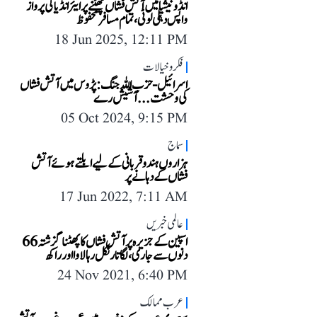
انڈونیشیا میں آتش فشاں پھٹنے پر ایئر انڈیا کی پرواز
واپس دہلی لوٹی، تمام مسافر محفوظ
18 Jun 2025, 12:11 PM
فکر و خیالات
اسرائیل-حزب اللہ جنگ: پڑوس میں آتش فشاں
کی وحشت... آشیش رے
05 Oct 2024, 9:15 PM
سماج
ہزاروں ہندو قربانی کے لیے ابلتے ہوئے آتش
فشاں کے دہانے پر
17 Jun 2022, 7:11 AM
عالمی خبریں
اسپین کے جزیرہ پر آتش فشاں کا پھٹنا گزشتہ 66
دنوں سے جاری، لگاتار نکل رہا لاوا اور راکھ
24 Nov 2021, 6:40 PM
عرب ممالک