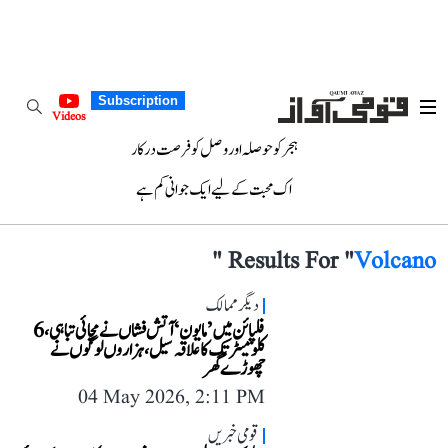
Subscription
Videos
ہجر کو حوصلہ اور وصل کو فرصت درکار
اک محبت کے لیے ایک جوانی کم ہے
"
Results For "
Volcano
دیگر ممالک
فلپائن میں ’مایون‘ آتش فشاں نے مچائی تباہی، 6
کلومیٹر تک کا علاقہ سیل، ہزاروں لوگوں نے
چھوڑے گھر
04 May 2026, 2:11 PM
قومی خبریں