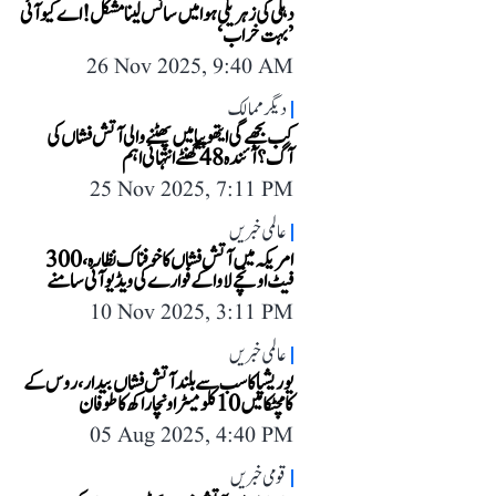
دہلی کی زہریلی ہوا میں سانس لینا مشکل! اے کیو آئی
’بہت خراب‘
26 Nov 2025, 9:40 AM
دیگر ممالک
کب بجھے گی ایتھوپیا میں پھٹنے والی آتش فشاں کی
آگ؟ آئندہ 48 گھنٹے انتہائی اہم
25 Nov 2025, 7:11 PM
عالمی خبریں
امریکہ میں آتش فشاں کا خوفناک نظارہ، 300
فیٹ اونچے لاوا کے فوارے کی ویڈیو آئی سامنے
10 Nov 2025, 3:11 PM
عالمی خبریں
یوریشیا کا سب سے بلند آتش فشاں بیدار، روس کے
کامچٹکا میں 10 کلومیٹر اونچا راکھ کا طوفان
05 Aug 2025, 4:40 PM
قومی خبریں