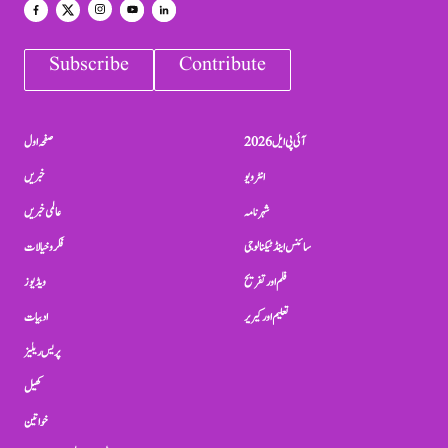
Subscribe
Contribute
آئی پی ایل 2026
صفحہ اول
انٹرویو
خبریں
شہرنامہ
عالمی خبریں
سائنس اینڈ ٹیکنالوجی
فکر و خیالات
فلم اور تفریح
ویڈیوز
تعلیم اور کیریر
ادبیات
پریس ریلیز
کھیل
خواتین