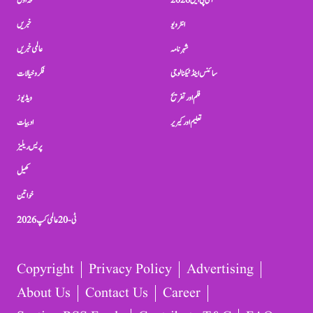
آئی پی ایل 2026
صفحہ اول
انٹرویو
خبریں
شہرنامہ
عالمی خبریں
سائنس اینڈ ٹیکنالوجی
فکر و خیالات
فلم اور تفریح
ویڈیوز
تعلیم اور کیریر
ادبیات
پریس ریلیز
کھیل
خواتین
ٹی-20 عالمی کپ 2026
Copyright
Privacy Policy
Advertising
About Us
Contact Us
Career