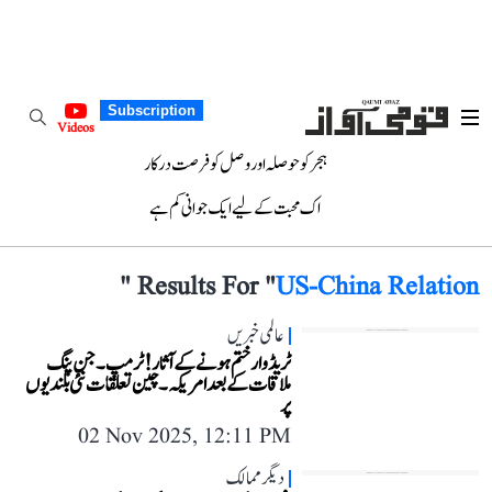
Subscription
Videos
ہجر کو حوصلہ اور وصل کو فرصت درکار
اک محبت کے لیے ایک جوانی کم ہے
"
Results For "
US-China Relation
عالمی خبریں
ٹریڈ وار ختم ہونے کے آثار! ٹرمپ۔ جن پنگ
ملاقات کے بعد امریکہ۔ چین تعلقات نئی بلندیوں
پر
02 Nov 2025, 12:11 PM
دیگر ممالک