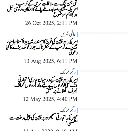
شی جن پنگ سے ملاقات کریں گے ٹرمپ،
امریکہ-چین معاہدہ طے پانے کا امکان، روسی تیل
ہوگا اہم موضوع
26 Oct 2025, 2:11 PM
عالمی خبریں
امریکہ اور چین کی فوج کا سمندر میں ہوا آمنا سامنا،
چین نے ٹرمپ کے خطرناک جہاز کو کھدیڑنے کا کیا
دعویٰ
13 Aug 2025, 6:11 PM
دیگر ممالک
امریکہ اور چین کے درمیان جاری ’تجارتی
جنگ‘ 90 دنوں کے لیے بند! دونوں ممالک
ٹیرف گھٹانے پر متفق
12 May 2025, 4:40 PM
دیگر ممالک
’امریکہ تجارتی سمجھوتہ پرچین کی پیش رفت سے
مطمئن‘