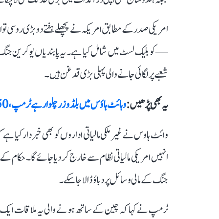
امریکی صدر کے مطابق امریکہ نے پچھلے ہفتے دو بڑی روسی تو
— کو بلیک لسٹ میں شامل کیا ہے۔ یہ پابندیاں یوکرین 
شعبے پر لگائی جانے والی پہلی بڑی قدغن ہیں۔
یہ بھی پڑھیں :
وہائٹ ہاؤس میں بلڈوزر چلوا رہے ٹرمپ، 250 ملین ڈالر کی لاگت سے تعمیر ہوگا ڈانس ہال
وائٹ ہاوس نے غیر ملکی مالیاتی اداروں کو بھی خبردار کیا ہ
انہیں امریکی مالیاتی نظام سے خارج کر دیا جائے گا۔ حکام کے 
جنگ کے مالی وسائل پر دباؤ ڈالا جا سکے۔
ٹرمپ نے کہا کہ چین کے ساتھ ہونے والی یہ ملاقات ایک ن