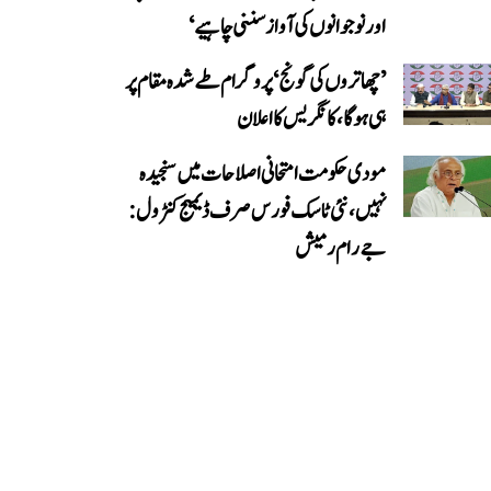
اور نوجوانوں کی آواز سننی چاہیے‘
’چھاتروں کی گونج‘ پروگرام طے شدہ مقام پر
ہی ہوگا، کانگریس کا اعلان
مودی حکومت امتحانی اصلاحات میں سنجیدہ
نہیں، نئی ٹاسک فورس صرف ڈیمیج کنٹرول:
جے رام رمیش