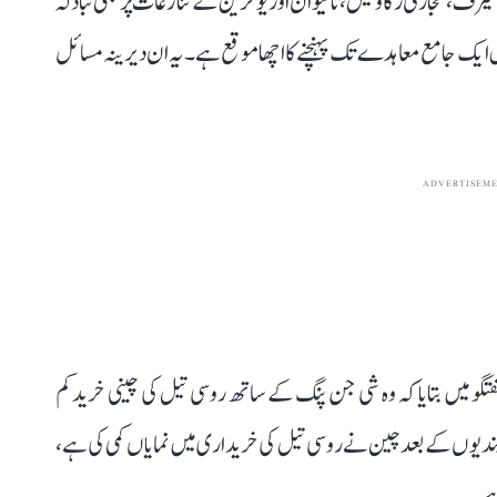
ف، تجارتی رکاوٹیں، تائیوان اور یوکرین کے تنازعات پر بھی تبادلہ
ایک جامع معاہدے تک پہنچنے کا اچھا موقع ہے۔ یہ ان دیرینہ مسائل
ADVERTISEM
میں بتایا کہ وہ شی جن پنگ کے ساتھ روسی تیل کی چینی خرید کم
بندیوں کے بعد چین نے روسی تیل کی خریداری میں نمایاں کمی کی ہے،
ہے۔