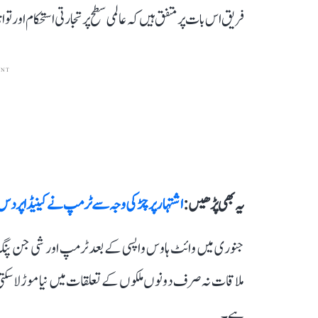
فریق اس بات پر متفق ہیں کہ عالمی سطح پر تجارتی استحکام اور 
ENT
یہ بھی پڑھیں :
اشتہار پر چڑ کی وجہ سے ٹرمپ نے کینیڈا پر دس 
جنوری میں وائٹ ہاوس واپسی کے بعد ٹرمپ اور شی جن پنگ 
ملاقات نہ صرف دونوں ملکوں کے تعلقات میں نیا موڑ لا سکتی 
ہے۔