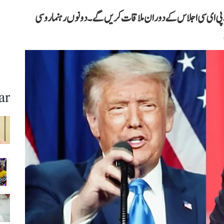
 پی ای سی اجلاس کے دوران ملاقات کریں گے۔ دونوں رہنما روسی
ar