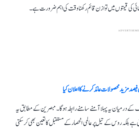
توانائی کی قیمتوں میں توازن قائم رکھنا وقت کی اہم ضرورت ہے۔
ADVERTISEM
فیصد مزید محصولات عائد کر نے کا اعلان کیا
کے درمیان یہ پہلا آمنے سامنے رابطہ ہوگا۔ مبصرین کے مطابق یہ
ہے بلکہ روس کے تیل پر عالمی انحصار کے مستقبل کا تعین بھی کر سکتی