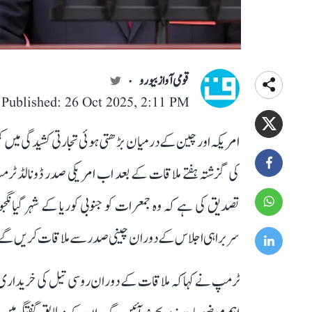
قومی آواز بیورو
Published: 26 Oct 2025, 2:11 PM
امریکہ اور چین کے درمیان بڑھتی ہوئی تجارتی کشیدگی میں 
کی گزشتہ ہفتے ملاقات کے بعد اب امریکی صدر ڈونالڈ ٹ
تصدیق کی ہے کہ وہ جمعرات کو جنوبی کوریا کے شہر گیانگ
سربراہی اجلاس کے دوران چینی صدر سے ملاقات کریں گے
ٹرمپ نے کہا کہ ملاقات کے دوران روسی تیل کی خریداری، 