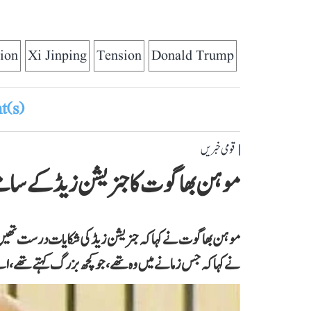
ion
Xi Jinping
Tension
Donald Trump
(s)
قومی خبریں
موہن بھاگوت کا جنریشن زیڈ کے سام
موہن بھاگوت نے کہاکہ جنریشن زیڈ کی شکایات درست تھیں۔ ہن
نے کہا کہ جس زمانے میں وہ تھے،جو کچھ بزرگ کہتے تھے، اس