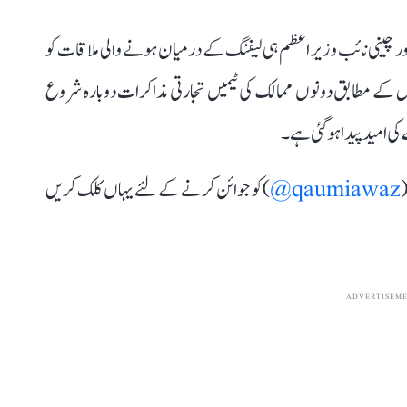
 اور چینی نائب وزیر اعظم ہی لیفنگ کے درمیان ہونے والی ملاقات کو
پورٹس کے مطابق دونوں ممالک کی ٹیمیں تجارتی مذاکرات دوبارہ شروع
 امید پیدا ہوگئی ہے۔
(
qaumiawaz@
) کو جوائن کرنے کے لئے یہاں کلک کریں
ADVERTISEM