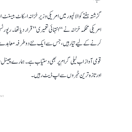
گزشتہ ہفتے کوالالمپور میں امریکی وزیر خزانہ اسکاٹ بیسنٹ
امریکی محکمہ خزانہ نے “انتہائی تعمیری” قرار دیا تھا۔ ر
کرنے کے لیے تیار ہیں، جس سے ایک نئے دوطرفہ معاہدے کی
قومی آواز اب ٹیلی گرام پر بھی دستیاب ہے۔ ہمارے چینل 
اور تازہ ترین خبروں سے اپ ڈیٹ رہیں۔
ENT