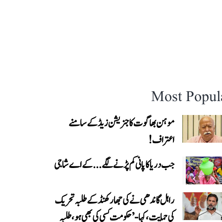
Most Popul
موہن بھاگوت کا جنریشن زیڈ کے سامنے
اعتراف!
جب دریا کا پانی کم پڑنے لگے...کے اے شاجی
راہل گاندھی نے کی جھارکھنڈ کے طلبہ تحریک
کی حمایت، کہا- ’حکومت کسی کی بھی ہو، طلبہ