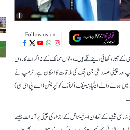
i
Follow us on:
کمی کے آثار دکھائی دینے لگے ہیں۔ دونوں ممالک کے مذاکرات کاروں
رمپ اور چینی صدر شی جن پنگ کی ملاقات کا امکان ہے۔ ٹرمپ نے
جو میں ہونے والے ایشیا پیسیفک اکنامک کوآپریشن (اے پی ای سی)
۔
زرعی شعبے کے تعاون اور فینٹانل کے اجزاء کی چینی برآمدات جیسے