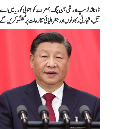
ڈونالڈ ٹرمپ اور شی جن پنگ جمعرات کو جنوبی کوریا میں اے
تیل، تجارتی رکاوٹوں اور جغرافیائی تنازعات پر گفتگو کریں گے