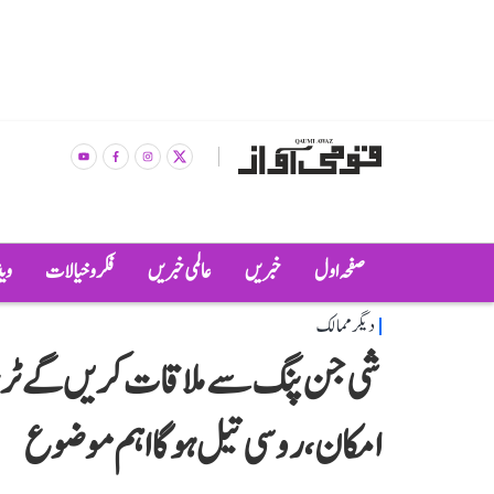
صفحہ اول
خبریں
عالمی خبریں
فکر و خیالات
وی
دیگر ممالک
شی جن پنگ سے ملاقات کریں گے ٹرم
امکان، روسی تیل ہوگا اہم موضوع