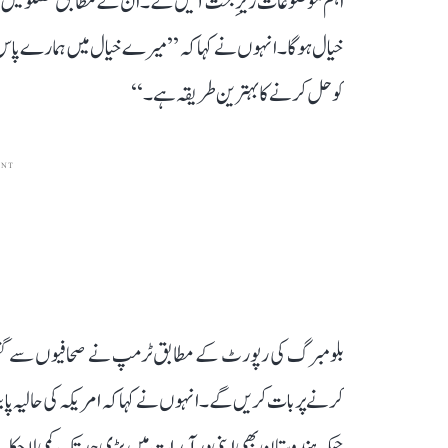
اہم موضوعات زیرِ بحث آئیں گے۔ ان کے مطابق گفتگو میں ٹیر
خیال ہوگا۔ انہوں نے کہا کہ ’’میرے خیال میں ہمارے پاس 
کو حل کرنے کا بہترین طریقہ ہے۔‘‘
ENT
بلومبرگ کی رپورٹ کے مطابق ٹرمپ نے صحافیوں سے گفتگو 
کرنے پر بات کریں گے۔ انہوں نے کہا کہ امریکہ کی حالیہ پا
جبکہ ہندوستان بھی اپنی درآمدات میں بڑی حد تک کمی لا چکا 