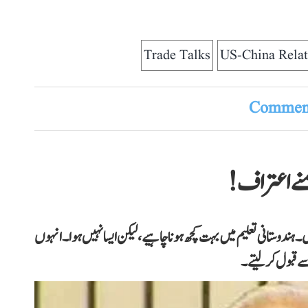
Trade Talks
US-China Relat
Comment
نے اعتراف!
دوستانی تعلیم میں بہت کچھ ہونا چاہیے، لیکن ایسا نہیں ہوا۔انہوں
ے قبول کر لیتے۔