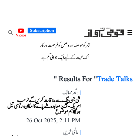
Subscription
Videos
ہجر کو حوصلہ اور وصل کو فرصت درکار
اک محبت کے لیے ایک جوانی کم ہے
"
Results For "
Trade Talks
دیگر ممالک
شی جن پنگ سے ملاقات کریں گے ٹرمپ،
امریکہ-چین معاہدہ طے پانے کا امکان، روسی تیل
ہوگا اہم موضوع
26 Oct 2025, 2:11 PM
عالمی خبریں