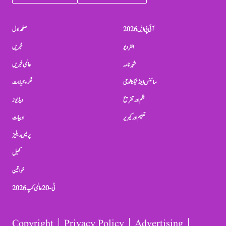
آئی پی ایل 2026
صفحہ اول
انٹرویو
خبریں
شہرنامہ
عالمی خبریں
سائنس اینڈ ٹیکنالوجی
فکر و خیالات
فلم اور تفریح
ویڈیوز
تعلیم اور کیریر
ادبیات
پریس ریلیز
کھیل
خواتین
ٹی-20 عالمی کپ 2026
Copyright
Privacy Policy
Advertising