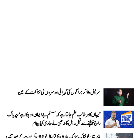
سریش واڈکر: راگوں کی گہرائی اور سروں کی نزاکت کے امین
’یہاں کا ہر طالب علم جانتا ہے کہ سسٹم بے ایمان ہو چکا ہے‘، پریاگ
راج پہنچنے سے قبل راہل گاندھی نے جاری کیا پیغام
پٹنہ میں خوفناک سڑک حادثہ، 26 سالہ نوجوان کی موت کے بعد تشدد