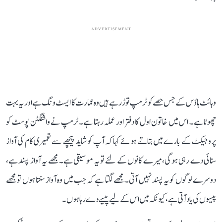
ADVERTISEMENT
وہائٹ ہاؤس کے جس حصے کو ٹرمپ توڑ رہے ہیں وہ عمارت کا ایسٹ ونگ ہے اور یہ بہت
چھوٹا ہے۔ اس میں خاتون اول کا دفتر اور عملہ رہتا ہے۔ ٹرمپ نے واشنگٹن پوسٹ کو
پروجیکٹ کے بارے میں بتاتے ہوئے کہا کہ آپ کو شاید پیچھے سے تعمیری کام کی آواز
سنائی دے رہی ہوگی، میرے کانوں کے لئے تو یہ موسیقی ہے۔ مجھے یہ آواز پسند ہے،
دوسرے لوگوں کو یہ پسند نہیں آتی۔ مجھے لگتا ہے کہ جب میں وہ آواز سنتا ہوں تو مجھے
پیسوں کی یاد آتی ہے، کیونکہ میں اس کے لیے پیسے دے رہا ہوں۔