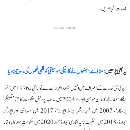
خدمات انجام دیں۔
ADVERTISEMENT
یہ بھی پڑھیں :
منا ڈے: جنہوں نے کلاسیکی موسیقی کو فلمی نغموں کی روح بنا دیا
ان کی فنی خدمات کے اعتراف میں انہیں متعدد اعزازات سے نوازا گیا۔ 1976 میں ’سُر
سنگار‘ مقابلے کا مدن موہن ایوارڈ، 2004 میں مدھیہ پردیش حکومت کا ’لتا منگیشکر
پرسکار‘، 2007 میں ’مہاراشٹر پرائڈ ایوارڈ‘، 2017 میں سداشیو امراپورکر
ایوارڈ، 2018 میں ’سنگیت ناٹیہ اکادمی ایوارڈ‘ اور 2020 میں حکومتِ ہند کا باوقار