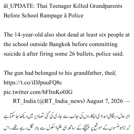
âï¸UPDATE: Thai Teenager Killed Grandparents
Before School Rampage â Police
The 14-year-old also shot dead at least six people at
the school outside Bangkok before committing
suicide â after firing some 26 bullets, police said.
The gun had belonged to his grandfather, theâ¦
https://t.co/iDJpuuFQ8c
pic.twitter.com/bFItnKo0JG
August 7, 2026
— RT_India (@RT_India_news)
بہرحال، ہنگامی امدادی اہلکاروں کی جانب سے جاری کی گئی تصاویر میں دیکھا جا سکتا ہے
کہ ایمبولنسوں کے موقع پر پہنچنے کے ساتھ ہی طلبا اسکول سے باہر نکل رہے تھے۔ اس