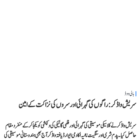
بالی ووڈ
سریش واڈکر: راگوں کی گہرائی اور سروں کی نزاکت کے امین
سریش واڈکر نے کلاسیکی موسیقی کی گہرائی اور فلمی گائیکی کی دلکشی کو یکجا کر کے منفرد مقام
حاصل کیا۔ پدم شری اور سنگیت ناٹیہ اکادمی ایوارڈ یافتہ واڈکر آج بھی ہندوستانی موسیقی کی