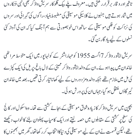
تاثیر اور وقار برقرار رکھتی ہیں۔ معروف پلے بیک گلوکار سریش واڈکر بھی انہی فنکاروں
میں شمار ہوتے ہیں جنہوں نے کلاسیکی موسیقی کی مضبوط بنیاد، راگوں کی گہرائی اور سروں
کی نزاکت کو فلمی موسیقی کے ساتھ اس خوبصورتی سے ہم آہنگ کیا کہ ان کی آواز کئی
نسلوں کے لیے یادگار بن گئی۔
سریش ایشور واڈکر 7 اگست 1955 کو مہاراشٹر کے کولہاپور میں ایک متوسط مراٹھی
خاندان میں پیدا ہوئے۔ ان کے والد ایشور واڈکر ممبئی کے لال باغ، پریل کی ایک کپڑے
کی مل میں ملازم تھے جبکہ والدہ مزدوروں کے لیے کھانا تیار کرتی تھیں۔ بعد میں خاندان
گیرگاؤں منتقل ہو گیا، جہاں ان کی پرورش ہوئی۔
بچپن میں سریش واڈکر کا زیادہ شوق موسیقی کے بجائے کشتی سے تھا۔ وہ اسکول اور کالج
کی سطح پر کشتی کے مقابلوں میں حصہ لیتے اور ایک کامیاب پہلوان بننے کا خواب دیکھتے
تھے، لیکن قسمت نے ان کے لیے موسیقی کی دنیا کا انتخاب کر رکھا تھا۔ گھر میں بھجنوں کا