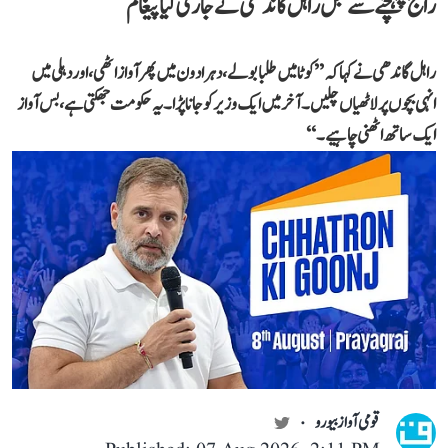
راج پہنچنے سے قبل راہل گاندھی نے جاری کیا پیغام
راہل گاندھی نے کہا کہ ’’کوٹا میں طلبا بولے، دہرادون میں پھر آواز اٹھی، اور دہلی میں
انہی بچوں پر لاٹھیاں چلیں۔ آخر میں ایک وزیر کو جانا پڑا۔ یہ حکومت جھکتی ہے، بس آواز
ایک ساتھ اٹھنی چاہیے۔‘‘
قومی آواز بیورو