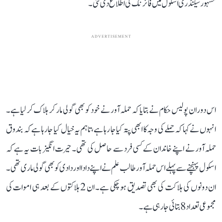
مشہور سیکنڈری اسکول میں فائرنگ کی اطلاع دی گئی۔
ADVERTISEMENT
اس دوران پولیس حکام نے بتایا کہ حملہ آور نے خود کو بھی گولی مار کر ہلاک کر لیا ہے۔
انہوں نے کہا کہ حملے کی وجہ کا ابھی پتہ کیا جا رہا ہے، تاہم یہ خیال کیا جا رہا ہے کہ بندوق
حملہ آور نے اپنے خاندان کے کسی فرد سے حاصل کی تھی۔ حیرت انگیز بات یہ ہے کہ
اسکول پہنچنے سے پہلے اس حملہ آور طالب علم نے اپنے دادا اور دادی کو بھی گولی ماری تھی۔
ان دونوں کی ہلاکت کی بھی تصدیق ہو چکی ہے۔ ان 2 ہلاکتوں کے بعد ہی اموات کی
مجموعی تعداد 8 بتائی جا رہی ہے۔