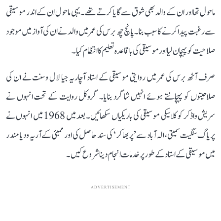
ماحول تھا اور ان کے والد بھی شوق سے گایا کرتے تھے۔ یہی ماحول ان کے اندر موسیقی
سے رغبت پیدا کرنے کا سبب بنا۔ پانچ چھ برس کی عمر میں والد نے ان کی آواز میں موجود
صلاحیت کو پہچان لیا اور موسیقی کی باقاعدہ تعلیم کا انتظام کیا۔
صرف آٹھ برس کی عمر میں روایتی موسیقی کے استاد آچاریہ جیا لال وسنت نے ان کی
صلاحیتوں کو پہچانتے ہوئے انہیں شاگرد بنایا۔ گروکل روایت کے تحت انہوں نے
سریش واڈکر کو کلاسیکی موسیقی کی باریکیاں سکھائیں۔ بعد میں 1968 میں انہوں نے
پریاگ سنگیت سمیتی، الہ آباد سے ’پربھاکر‘ کی سند حاصل کی اور ممبئی کے آریہ ودیا مندر
میں موسیقی کے استاد کے طور پر خدمات انجام دینا شروع کیں۔
ADVERTISEMENT