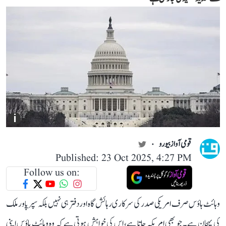
i
قومی آواز بیورو
Published: 23 Oct 2025, 4:27 PM
Follow us on:
وہائٹ ہاؤس صرف امریکی صدر کی سرکاری رہائش گاہ اور دفتر ہی نہیں بلکہ سپر پاور ملک
کی پہچان ہے۔ جو بھی امریکہ جاتا ہے، اس کی خواہش ہوتی ہے کہ وہ وہائٹ ہاؤس اپنی