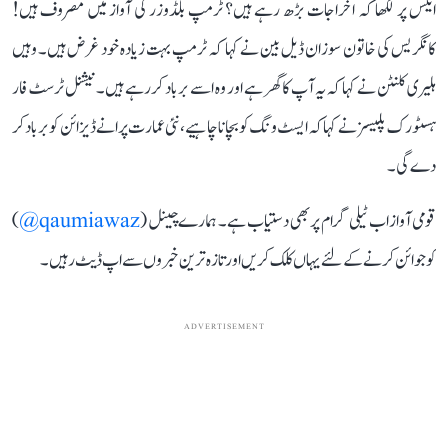
ایکس پر لکھا کہ اخراجات بڑھ رہے ہیں؟ ٹرمپ بلڈوزر کی آواز میں مصروف ہیں!
کانگریس کی خاتون سوزان ڈیل بین نے کہا کہ ٹرمپ بہت زیادہ خود غرض ہیں۔ وہیں
ہلیری کلنٹن نے کہا کہ یہ آپ کا گھر ہے اور وہ اسے برباد کر رہے ہیں۔ نیشنل ٹرسٹ فار
ہسٹورک پلیسز نے کہا کہ ایسٹ ونگ کو بچانا چاہیے، نئی عمارت پرانے ڈیزائن کو برباد کر
دے گی۔
قومی آواز اب ٹیلی گرام پر بھی دستیاب ہے۔ ہمارے چینل (
qaumiawaz@
)
کو جوائن کرنے کے لئے یہاں کلک کریں اور تازہ ترین خبروں سے اپ ڈیٹ رہیں۔
ADVERTISEMENT