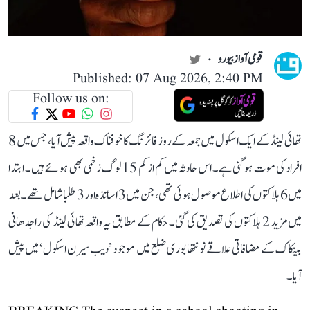
قومی آواز بیورو
Published: 07 Aug 2026, 2:40 PM
Follow us on:
تھائی لینڈ کے ایک اسکول میں جمعہ کے روز فائرنگ کا خوفناک واقعہ پیش آیا، جس میں 8
افراد کی موت ہو گئی ہے۔ اس حادثہ میں کم از کم 15 لوگ زخمی بھی ہوئے ہیں۔ ابتدا
میں 6 ہلاکتوں کی اطلاع موصول ہوئی تھی، جن میں 3 اساتذہ اور 3 طلبا شامل تھے۔ بعد
میں مزید 2 ہلاکتوں کی تصدیق کی گئی۔ حکام کے مطابق یہ واقعہ تھائی لینڈ کی راجدھانی
بینکاک کے مضافاتی علاقے نونتھابوری ضلع میں موجود ’دیب سیرن اسکول‘ میں پیش
آیا۔