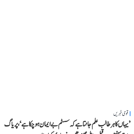
قومی خبریں
’یہاں کا ہر طالب علم جانتا ہے کہ سسٹم بے ایمان ہو چکا ہے‘، پریاگ