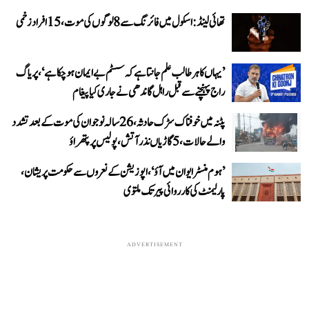
تھائی لینڈ: اسکول میں فائرنگ سے 8 لوگوں کی موت، 15 افراد زخمی
’یہاں کا ہر طالب علم جانتا ہے کہ سسٹم بے ایمان ہو چکا ہے‘، پریاگ
راج پہنچنے سے قبل راہل گاندھی نے جاری کیا پیغام
پٹنہ میں خوفناک سڑک حادثہ، 26 سالہ نوجوان کی موت کے بعد تشدد
والے حالات، 5 گاڑیاں نذر آتش، پولیس پر پتھراؤ
’ہوم منسٹر ایوان میں آؤ‘، اپوزیشن کے نعروں سے حکومت پریشان،
پارلیمنٹ کی کارروائی پیر تک ملتوی
ADVERTISEMENT