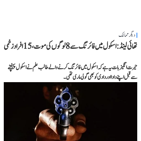
دیگر ممالک
تھائی لینڈ: اسکول میں فائرنگ سے 8 لوگوں کی موت، 15 افراد زخمی
حیرت انگیز بات یہ ہے کہ اسکول میں فائرنگ کرنے والے طالب علم نے اسکول پہنچنے
سے قبل اپنے دادا اور دادی کو بھی گولی ماری تھی۔