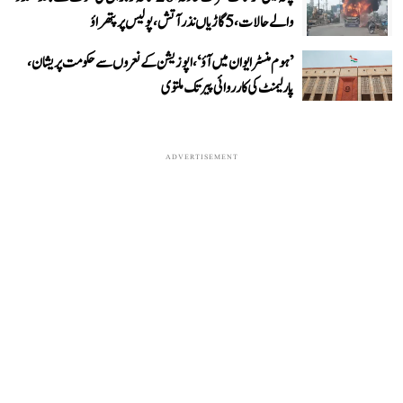
والے حالات، 5 گاڑیاں نذر آتش، پولیس پر پتھراؤ
’ہوم منسٹر ایوان میں آؤ‘، اپوزیشن کے نعروں سے حکومت پریشان،
پارلیمنٹ کی کارروائی پیر تک ملتوی
ADVERTISEMENT