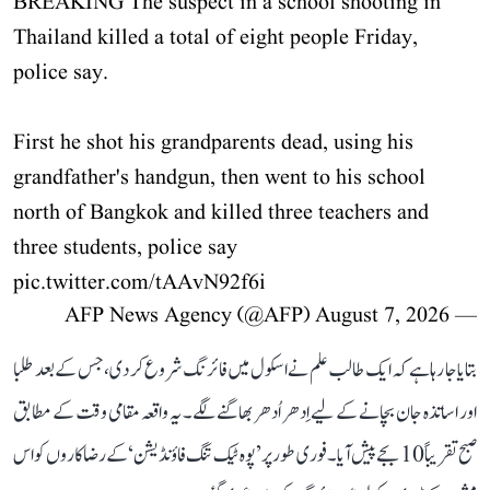
BREAKING The suspect in a school shooting in
Thailand killed a total of eight people Friday,
police say.
First he shot his grandparents dead, using his
grandfather's handgun, then went to his school
north of Bangkok and killed three teachers and
three students, police say
pic.twitter.com/tAAvN92f6i
August 7, 2026
— AFP News Agency (@AFP)
بتایا جا رہا ہے کہ ایک طالب علم نے اسکول میں فائرنگ شروع کر دی، جس کے بعد طلبا
اور اساتذہ جان بچانے کے لیے اِدھر اُدھر بھاگنے لگے۔ یہ واقعہ مقامی وقت کے مطابق
صبح تقریباً 10 بجے پیش آیا۔ فوری طور پر ’پوہ ٹیک تنگ فاؤنڈیشن‘ کے رضاکاروں کو اس