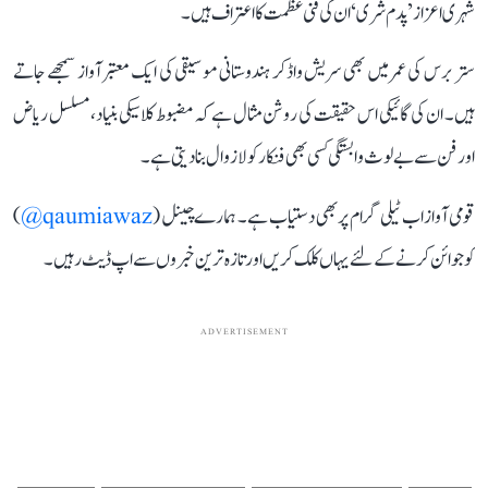
شہری اعزاز ’پدم شری‘ ان کی فنی عظمت کا اعتراف ہیں۔
ستر برس کی عمر میں بھی سریش واڈکر ہندوستانی موسیقی کی ایک معتبر آواز سمجھے جاتے
ہیں۔ ان کی گائیکی اس حقیقت کی روشن مثال ہے کہ مضبوط کلاسیکی بنیاد، مسلسل ریاض
اور فن سے بے لوث وابستگی کسی بھی فنکار کو لازوال بنا دیتی ہے۔
قومی آواز اب ٹیلی گرام پر بھی دستیاب ہے۔ ہمارے چینل (
qaumiawaz@
)
کو جوائن کرنے کے لئے یہاں کلک کریں اور تازہ ترین خبروں سے اپ ڈیٹ رہیں۔
ADVERTISEMENT