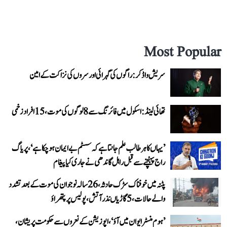
Most Popular
سریش واڈکر: راگوں کی گہرائی اور سروں کی نزاکت کے امین
تھائی لینڈ: اسکول میں فائرنگ سے 8 لوگوں کی موت، 15 افراد زخمی
’یہاں کا ہر طالب علم جانتا ہے کہ سسٹم بے ایمان ہو چکا ہے‘، پریاگ
راج پہنچنے سے قبل راہل گاندھی نے جاری کیا پیغام
پٹنہ میں خوفناک سڑک حادثہ، 26 سالہ نوجوان کی موت کے بعد تشدد
والے حالات، 5 گاڑیاں نذر آتش، پولیس پر پتھراؤ
’ہوم منسٹر ایوان میں آؤ‘، اپوزیشن کے نعروں سے حکومت پریشان،