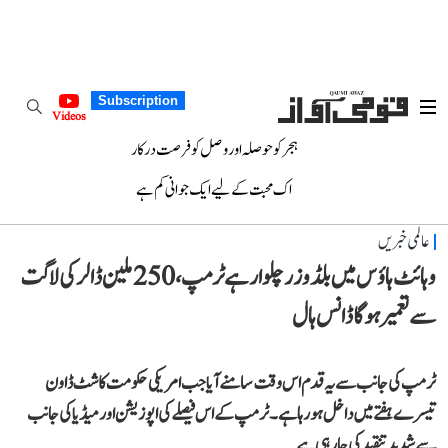
Subscription
Videos
ہجر کو حوصلہ اور وصل کو فرصت درکار
اک محبت کے لیے ایک جوانی کم ہے
عالمی خبریں
وہائٹ ہاؤس میں بلڈوزر چلوا رہے ٹرمپ، 250 ملین ڈالر کی لاگت
سے تعمیر ہوگا ڈانس ہال
ٹرمپ کی جانب سے یہ قدم اس وقت سامنے آیا جب امریکی حکومت کا شٹ ڈاون
تیسرے ہفتے میں داخل ہو رہا ہے۔ ٹرمپ کے اس فیصلے کی اپوزیشن اور میڈیا کی جانب
سے شدید تنقید کی جا رہی ہے