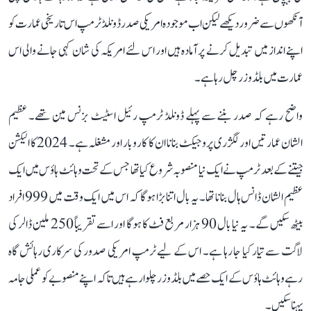
آنکھوں سے ضرور دیکھے لیکن اب موجودہ امریکی صدر ڈونلڈ ٹرمپ اس تاریخی عمارت کو
اپنے انداز میں تبدیل کرنے پر آمادہ ہیں اور اس لئے امریکہ کی شان کہی جانے والی اس
عمارت میں بلڈوزر چل رہا ہے۔
واضح رہے کہ صدر بننے سے پہلے ڈونلڈ ٹرمپ رئیل اسٹیٹ بزنس مین تھے۔ عظیم
الشان عمارتیں اور لگژری پروجیکٹ بنانا ان کا کاروبار اور مشغلہ ہے۔ 2024 کا الیکشن
جیتنے کے بعد ٹرمپ نے ایک نیا منصوبہ شروع کیا تھا جس کے تحت وہائٹ ہاؤس میں ایک
عظیم الشان ڈانس ہال بنانا تھا۔ یہ بال اتنا بڑا ہوگا کہ اس میں ایک وقت میں 999 افراد
بیٹھ سکیں گے۔ یہ نیا بال 90 ہزار مربع فٹ کا ہوگا اور اسے تقریباً 250 ملین ڈالر کی
لاگت سے تیارکیا جا رہا ہے۔ اس کے لیے ٹرمپ امریکی صدور کی سرکاری رہائش گاہ
رہے وہائٹ ہاؤس کے ایک حصے میں بلڈوزر چلوا رہے ہیں تاکہ اپنے منصوبے کوعملی جامہ
پہنا سکیں۔