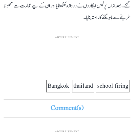
گئے۔ بعد ازاں پولیس اہلکاروں نے دروازہ کھٹکھٹایا اور ان کے لیے عمارت سے محفوظ
طریقے سے باہر نکلنے کا راستہ بنایا۔
ADVERTISEMENT
Bangkok
thailand
school firing
Comment(s)
ADVERTISEMENT