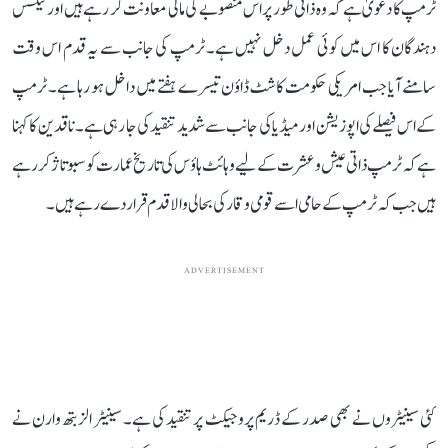
ٹرمپ کا دعویٰ ہے کہ وہ ذاتی طور پر اس منصوبے کی مالی معاونت کر رہے ہیں اور ٹیکس
دہندگان کا اس میں کوئی عمل دخل نہیں ہے۔ ٹرمپ کی جانب سے یہ قدم اس وقت
سامنے آیا جب امریکی حکومت کا شٹ ڈاؤن تیسرے ہفتے میں داخل ہو رہا ہے۔ ٹرمپ
کے اس فیصلے کی اپوزیشن اور میڈیا کی جانب سے شدید تنقید کی جا رہی ہے۔ ناقدین کا کہنا
ہے کہ ٹرمپ ذاتی عیش و عشرت کے لیے وہائٹ ہاؤس کی تاریخ عمارت کو سبوتاژ کر رہے
ہیں جب کہ ٹرمپ کے حامی اسے قومی وقار کی بحالی والا قدم قرار دے رہے ہیں۔
ADVERTISEMENT
کئی سینیٹروں نے بھی صدر کے ڈریم پروجیکٹ پر تنقید کی ہے۔ سینیٹر الزبتھ وارن نے