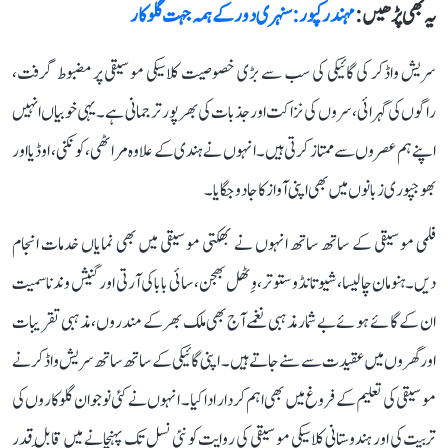
یہ بھی پڑھیں :
مہندر کپور: سنہری دور کے ہمہ جہت گلوکار
سریش واڈکر کی گائیکی کی سب سے بڑی خصوصیت کلاسیکی موسیقی پر مضبوط گرفت،
راگوں کی گہرائی، سروں کی نزاکت اور جذبات کی بھرپور ترجمانی ہے۔ یہی خوبیاں انہیں
اپنے ہم عصروں سے ممتاز کرتی ہیں۔ انہوں نے ہندی کے علاوہ مراٹھی، کونکنی، اوڈیا اور
بھوجپوری زبانوں میں بھی اپنی آواز کا جادو جگایا۔
فلمی موسیقی کے ساتھ ساتھ انہوں نے بھکتی موسیقی میں بھی نمایاں خدمات انجام
دیں۔ ہنومان چالیسا، شیو تانڈو ستوتر، وِٹھل بھجن، سائی بابا کی آرتی اور گنیش وندنا سمیت
ان کے گائے ہوئے بے شمار مذہبی نغمے آج بھی ملک بھر کے مندروں، مذہبی تقریبات
اور گھروں میں عقیدت سے سنے جاتے ہیں۔ اپنی گائیکی کے ساتھ ساتھ سریش واڈکر نے
موسیقی کی تعلیم کے فروغ میں بھی اہم کردار ادا کیا۔ انہوں نے کئی نوجوان گلوکاروں کی
تربیت کی اور ہندوستانی کلاسیکی موسیقی کی روایت کو نئی نسل تک پہنچانے میں قابلِ قدر