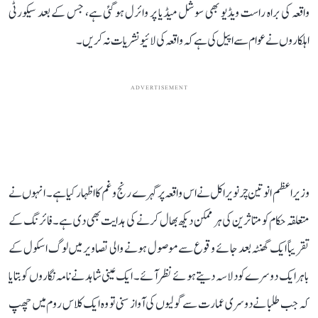
واقعہ کی براہ راست ویڈیو بھی سوشل میڈیا پر وائرل ہو گئی ہے، جس کے بعد سیکورٹی
اہلکاروں نے عوام سے اپیل کی ہے کہ واقعہ کی لائیو نشریات نہ کریں۔
ADVERTISEMENT
وزیر اعظم انوتین چرنویراکل نے اس واقعہ پر گہرے رنج و غم کا اظہار کیا ہے۔ انہوں نے
متعلقہ حکام کو متاثرین کی ہر ممکن دیکھ بھال کرنے کی ہدایت بھی دی ہے۔ فائرنگ کے
تقریباً ایک گھنٹہ بعد جائے وقوع سے موصول ہونے والی تصاویر میں لوگ اسکول کے
باہر ایک دوسرے کو دلاسہ دیتے ہوئے نظر آئے۔ ایک عینی شاہد نے نامہ نگاروں کو بتایا
کہ جب طلبا نے دوسری عمارت سے گولیوں کی آواز سنی تو وہ ایک کلاس روم میں چھپ