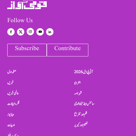
Follow Us
Subscribe
Contribute
آئی پی ایل 2026
صفحہ اول
انٹرویو
خبریں
شہرنامہ
عالمی خبریں
سائنس اینڈ ٹیکنالوجی
فکر و خیالات
فلم اور تفریح
ویڈیوز
تعلیم اور کیریر
ادبیات
پریس ریلیز