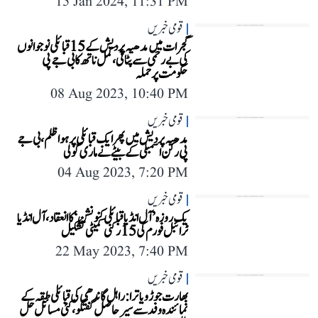
15 Jan 2024, 11:31 PM
قومی خبریں
گجرات میں مدھیہ پردیش کے 15 قبائلی نوجوانوں
کی بے رحمی سے پٹائی، کمل ناتھ کا بی جے پی
حکومت پر حملہ
08 Aug 2023, 10:40 PM
قومی خبریں
مدھیہ پردیش میں پھر ایک قبائلی پر ہوا ظلم، بی جے
پی رکن اسمبلی کے بیٹے نے ماری گولی
04 Aug 2023, 7:20 PM
قومی خبریں
یک روزہ ’آل انڈیا قبائلی کنونشن‘ کا انعقاد، آل انڈیا
ٹرائبل فورم کی 15 رکنی کمیٹی تشکیل
22 May 2023, 7:40 PM
قومی خبریں
بھارت جوڑو یاترا: راہل گاندھی کی قبائلی طبقہ کے
نمائندہ وفد سے سیر حاصل گفتگو، کئی مسائل حل