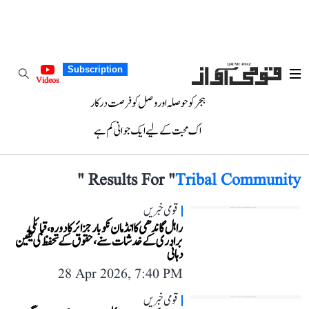
Subscription
Videos
ہجر کو حوصلہ اور وصل کو فرصت درکار
اک محبت کے لیے ایک جوانی کم ہے
"
Results For "
Tribal Community
قومی خبریں
راہل گاندھی کا انڈمان نکوبار جزائر کا دورہ، قبائلی
برادری کے خدشات سنے، حقوق کے تحفظ کی یقین
دہانی
28 Apr 2026, 7:40 PM
قومی خبریں