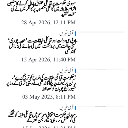
مودی حکومت پر قبائلی حقوق پامال کرنے کا سنگین
الزام، اڈیشہ میں کانکنی منصوبہ پر کانگریس نے کی
سخت تنقید
28 Apr 2026, 12:11 PM
قومی خبریں
او بی سی، دلت اور قبائلی طبقات سے ’حصہ چوری‘
کسی حالت میں برداشت نہیں کی جائے گی: راہل
گاندھی
15 Apr 2026, 11:40 PM
قومی خبریں
’حکومت قبائلی طبقات کی فلاح کو ترجیح دے‘،
رکن پارلیمنٹ پرینکا گاندھی نے دیہی ترقی کے وزیر
شیوراج چوہان کو لکھا خط
03 May 2025, 8:11 PM
قومی خبریں
مودی حکومت انتخابی موسم میں قبائلی طبقہ کو ٹھگنے
کی کوشش کر رہی: ملکارجن کھڑگے