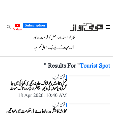
Subscription
Videos
ہجر کو حوصلہ اور وصل کو فرصت درکار
اک محبت کے لیے ایک جوانی کم ہے
"
Results For "
Tourist Spot
قومی خبریں
تمل ناڈو میں خوفناک حادثہ، گہری کھائی میں جا
گری سیاحوں کی وین، 9 افراد کی دردناک موت
18 Apr 2026, 10:40 AM
قومی خبریں
’اڈیشہ کا جنگل راج، بی جے پی حکومت میں خواتین