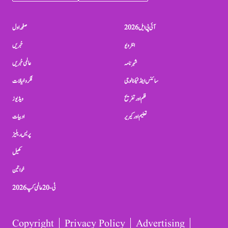
آئی پی ایل 2026
صفحہ اول
انٹرویو
خبریں
شہرنامہ
عالمی خبریں
سائنس اینڈ ٹیکنالوجی
فکر و خیالات
فلم اور تفریح
ویڈیوز
تعلیم اور کیریر
ادبیات
پریس ریلیز
کھیل
خواتین
ٹی-20 عالمی کپ 2026
Copyright
Privacy Policy
Advertising