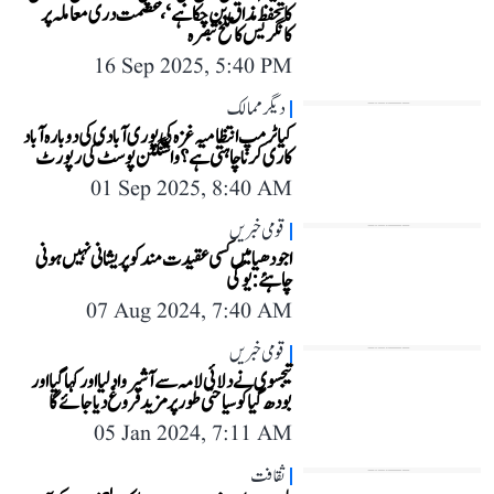
کا تحفظ مذاق بن چکا ہے‘، عصمت دری معاملہ پر
کانگریس کا تلخ تبصرہ
16 Sep 2025, 5:40 PM
دیگر ممالک
کیا ٹرمپ انتظامیہ غزہ کی پوری آبادی کی دوبارہ آباد
کاری کرنا چاہتی ہے؟ واشنگٹن پوسٹ کی رپورٹ
01 Sep 2025, 8:40 AM
قومی خبریں
اجودھیا میں کسی عقیدت مند کو پریشانی نہیں ہونی
چاہئے:یوگی
07 Aug 2024, 7:40 AM
قومی خبریں
تیجسوی نے دلائی لامہ سے آشیر واد لیا اورکہاگیا اور
بودھ گیا کو سیاحتی طور پر مزید فروغ دیاجائے گا
05 Jan 2024, 7:11 AM
ثقافت