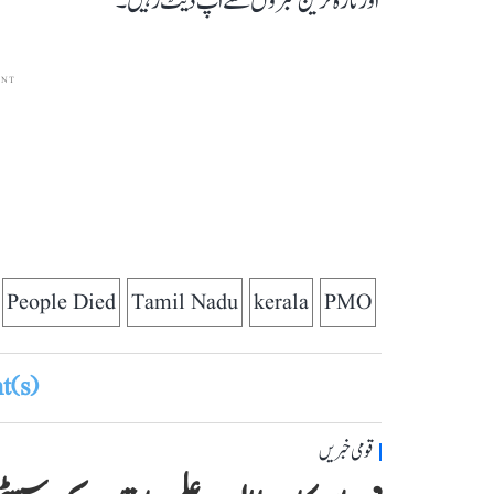
اور تازہ ترین خبروں سے اپ ڈیٹ رہیں۔
ENT
People Died
Tamil Nadu
kerala
PMO
(s)
قومی خبریں