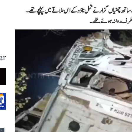
کے ساتھ چھٹیاں گزارنے تمل ناڈو کے اس علاقے میں پہنچے تھے۔
ی کی طرف روانہ ہوئے تھے۔
ar