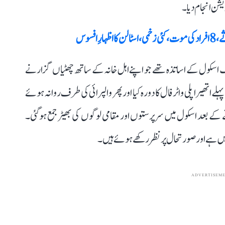
یشن انجام دیا۔
افسوس
ک اسکول کے اساتذہ تھے جو اپنے اہل خانہ کے ساتھ چھٹیاں گزارنے
اتھیراپلی واٹرفال کا دورہ کیا اور پھر والپرائی کی طرف روانہ ہوئے
کے بعد اسکول میں سرپرستوں اور مقامی لوگوں کی بھیڑ جمع ہوگئی۔
میں ہے اور صورتحال پر نظر رکھے ہوئے ہیں۔
ADVERTISEM