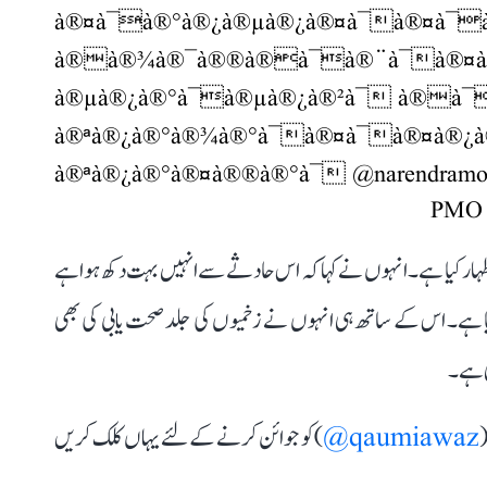
à®¤à¯à®°à®¿à®µà®¿à®¤à¯à®¤à¯
à®à®¾à®¯à®®à®à¯à®¨à¯à®¤à
à®µà®¿à®°à¯à®µà®¿à®²à¯ à®à
à®ªà®¿à®°à®¾à®°à¯à®¤à¯à®¤à®
à®ªà®¿à®°à®¤à®®à®°à¯
@narendramo
ظہار کیا ہے۔ انہوں نے کہا کہ اس حادثے سے انہیں بہت دکھ ہوا ہے
یا ہے۔ اس کے ساتھ ہی انہوں نے زخمیوں کی جلد صحت یابی کی بھی
ی ہے۔
(
qaumiawaz@
) کو جوائن کرنے کے لئے یہاں کلک کریں