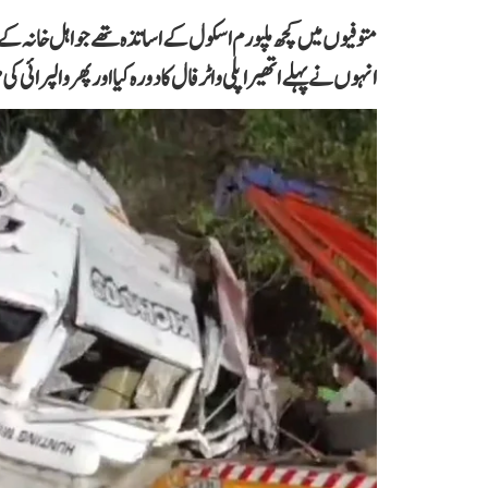
متوفیوں میں کچھ ملپورم اسکول کے اساتذہ تھے جو اہل خانہ 
انہوں نے پہلے اتھیراپلی واٹرفال کا دورہ کیا اور پھر والپرائ