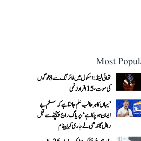
Most Popul
تھائی لینڈ: اسکول میں فائرنگ سے 8 لوگوں
کی موت، 15 افراد زخمی
’یہاں کا ہر طالب علم جانتا ہے کہ سسٹم بے
ایمان ہو چکا ہے‘، پریاگ راج پہنچنے سے قبل
راہل گاندھی نے جاری کیا پیغام