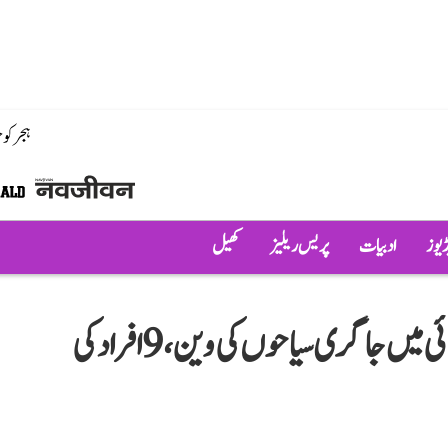
ہجر کو
ڈیوز
ادبیات
پریس ریلیز
کھیل
تمل ناڈو میں خوفناک حادثہ، گہری کھائی میں جا گری سیاحوں کی وین، 9 افراد کی