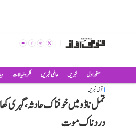
صفحہ اول
خبریں
عالمی خبریں
فکر و خیالات
وی
قومی خبریں
دردناک موت