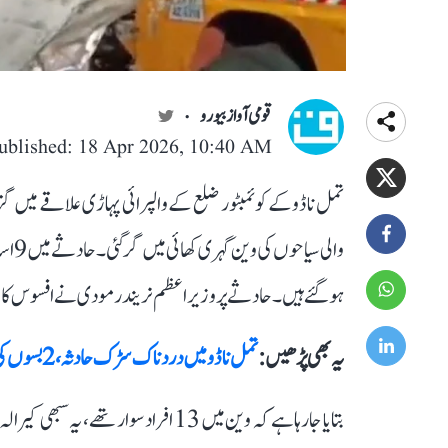
قومی آواز بیورو
ublished: 18 Apr 2026, 10:40 AM
تمل ناڈو کے کوئمبٹور ضلع کے والپرائی پہاڑی علاقے میں
ہو گئے ہیں۔ حادثے پر وزیر اعظم نریندر مودی نے افسوس کا ا
یہ بھی پڑھیں :
تمل ناڈو میں دردناک سڑک حادثہ، 2 بسوں کی ٹکر میں 7 افراد جاں بحق، 40 زخمی افراد میں کچھ کی حالت سنگین
بتایا جارہا ہے کہ وین میں 13 افراد سو