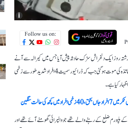
i
Follow us on:
P
 گزشتہ روز ایک دلخراش سڑک حادثہ پیش آیا جس میں کیرالہ سے آنے
والی سیاحوں کی وین گہری کھائی میں گر گئی۔ حادثے میں 9 اساتذہ کی موت ہو گئی جب کہ ڈرائیور سمیت 4 افراد شدید طور سے زخمی
ظہار کیا ہے۔
ار تھے، یہ سبھی کیرالہ کے ملپورم ضلع کے رہنے والے تھے جو والپرائی گھومنے آئے تھے اور