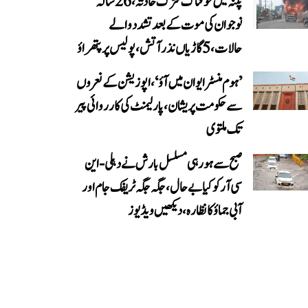
پٹنہ میں خوفناک سڑک حادثہ، 26 سالہ
نوجوان کی موت کے بعد تشدد والے
حالات، 5 گاڑیاں نذر آتش، پولیس پر پتھراؤ
’ہوم منسٹر ایوان میں آؤ‘، اپوزیشن کے نعروں
سے حکومت پریشان، پارلیمنٹ کی کارروائی پیر
تک ملتوی
صبح سے ہو رہی مسلسل بارش نے دہلی-این
سی آر کو کیا بے حال، جگہ جگہ ٹریفک جام اور
آبی جماؤ کا نظارہ، دیکھیں ویڈیوز