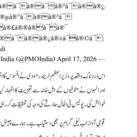
à®à¯à®à¯à®³à¯à®à®¿à®±à¯à
®µà®°à¯à®à®³à¯
¯à®£à®®à®à¯à®¯
¿à®à¯à®à®¿à®±à¯à®©à¯:
di
April 17, 2026
— PMO India (@PMOIndia)
اس دردناک واقعہ پر وزیر اعظم نریندر مودی نے افسوس کا ا
اور انہوں نے متوفیوں کے اہل خانہ سے تعزیت کا اظہار ک
خواہش کی۔ پولیس فی الحال حادثے کی وجہ کی تحقیقات کر رہ
قومی آواز اب ٹیلی گرام پر بھی دستیاب ہے۔ ہمارے چینل 