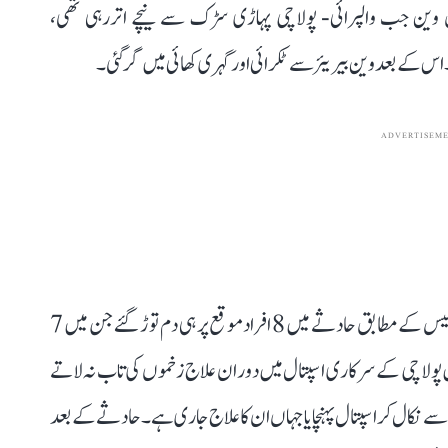
 وین جب والپرائی- پولاچی پہاڑی سڑک سے نیچے اتررہی تھی،
ADVERTISEM
حادثہ اتنا خوفناک تھا کہ گاڑی پوری طرح سے تباہ ہو گئی۔ پولیس کے مطابق حادثے میں 8 افراد موقع پر ہی دم توڑ گئے جن میں 7
 پولاچی کے سرکاری اسپتال میں دوران علاج زخموں کی تاب نہ لاتے
 سے نکال کر اسپتال پہنچایا جہاں ان کا علاج جاری ہے۔ حادثے کے بعد