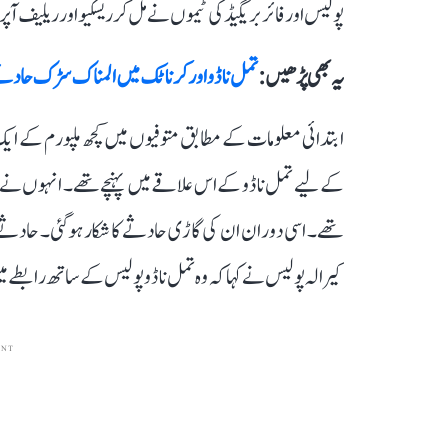
پولیس اور فائر بریگیڈ کی ٹیموں نے مل کر ریسکیو اور ریلیف آپر
یہ بھی پڑھیں :
تمل ناڈو اور کرناٹک میں المناک سڑک حادثے، 8 افراد کی موت، کئی زخمی، اسٹالن کا اظہارِ 
ابتدائی معلومات کے مطابق متوفیوں میں کچھ ملپورم کے ای
کے لیے تمل ناڈو کے اس علاقے میں پہنچے تھے۔ انہوں نے پہلے 
تھے۔ اسی دوران ان کی گاڑی حادثے کا شکار ہوگئی۔ حادثے 
کیرالہ پولیس نے کہا کہ وہ تمل ناڈو پولیس کے ساتھ رابطے 
ENT