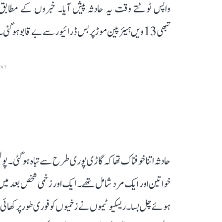
واپس ٹوٹتے وقت یہ حادثہ پیش آیا۔ خبروں کے مطابق
تبھی 13ویں ہیئرپین موڑ پر بس ڈرائیور سے بے قابو ہوگئی۔ اس کے بعد وین بیریئر سے ٹکرائی اور گہری کھائی میں گرگئی۔
ENT
خواتین اور ایک مرد شامل تھے۔ ایک اور زخمی شخص بعد میں
ہوئے چل بسا۔ ریسکیو ٹیموں نے زخمیوں کو فوری طور پر کھائی