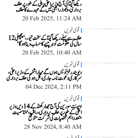
ریکھا گپتا کی آج وزیر اعلیٰ دہلی کے طور پر حلف
برداری، 6 وزرا بھی لیں گے عہدے کا حلف
20 Feb 2025, 11:24 AM
قومی خبریں
حلف سے پہلے ریکھا گپتا کے سخت تیور، ’پچھلی 12
سال کی حکومت کو ہر پیسے کا حساب دینا ہوگا‘
20 Feb 2025, 10:40 AM
قومی خبریں
دیویندر فڑنویس ہوں گے مہاراشٹر کے وزیر اعلیٰ،
سرکاری دعوت نامہ جاری، کل ہوگی حلف برداری
04 Dec 2024, 2:11 PM
قومی خبریں
ہیمنت سورین کی آج جھارکھنڈ کے 14ویں وزیر
اعلیٰ کے طور پر حلف برداری، راہل، ممتا سمیت
متعدد اہم شخصیات کی شرکت متوقع
28 Nov 2024, 8:40 AM