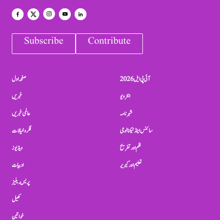
Subscribe
Contribute
آئی پی ایل 2026
صفحہ اول
انٹرویو
خبریں
شہرنامہ
عالمی خبریں
سائنس اینڈ ٹیکنالوجی
فکر و خیالات
فلم اور تفریح
ویڈیوز
تعلیم اور کیریر
ادبیات
پریس ریلیز
کھیل
خواتین