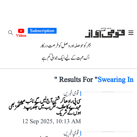
Subscription
Videos
ہجر کو حوصلہ اور وصل کو فرصت درکار
اک محبت کے لیے ایک جوانی کم ہے
"
Results For "
Swearing In
قومی خبریں
سی پی رادھا کرشنن آج لیں گے نائب صدر
عہدے کا حلف، تقریب میں جگدیپ دھنکھڑ بھی
ہوں گے شریک
12 Sep 2025, 10:13 AM
قومی خبریں