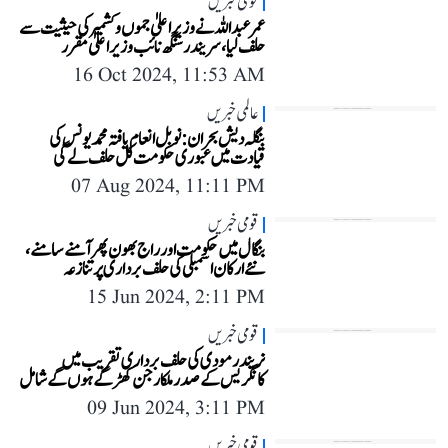
قومی خبریں
عمر عبداللہ نے وزیر اعلیٰ جموں و کشمیر کی حیثیت سے
حلف لیا، سریندر سنگھ نائب وزیر اعلیٰ مقرر
16 Oct 2024, 11:53 AM
عالمی خبریں
بنگلہ دیش بحران: نوبل انعام یافتہ محمد یونس کی
قیادت میں عبوری حکومت کل حلف لے گی
07 Aug 2024, 11:11 PM
قومی خبریں
بنگال میں حکومت اور راج بھون پھر آمنے سامنے،
نئے ارکان اسمبلی کی حلف برداری پر تنازعہ
15 Jun 2024, 2:11 PM
قومی خبریں
نریندر مودی کی حلف برداری تقریب میں
کانگریس کے صدر ملکارجن کھڑگے ہوں گے شامل
09 Jun 2024, 3:11 PM
قومی خبریں