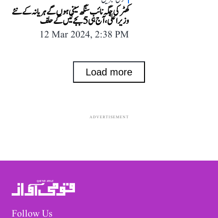
کھٹر کی جگہ نائب سنگھ سینی ہوں گے ہریانہ کے نئے
وزیر اعلیٰ، آج ہی 5 بجے لیں گے حلف
12 Mar 2024, 2:38 PM
Load more
ADVERTISEMENT
Follow Us