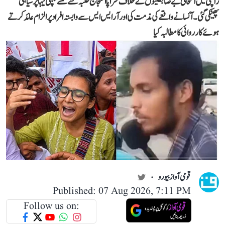
رانچی میں امتحانی بے ضابطگیوں کے خلاف سراپا احتجاج طلبہ سے ملنے پہنچی نیہا پر سیاہی
پھینکی گئی۔ آئسا نے واقعے کی مذمت کی اور آر ایس ایس سے وابستہ افراد پر الزام عائد کرتے
ہوئے کارروائی کا مطالبہ کیا
قومی آواز بیورو
Published: 07 Aug 2026, 7:11 PM
Follow us on: