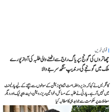
قومی خبریں
چھاتروں کی گونج: پریاگ راج سے اٹھنے والی طلبہ کی آواز پورے
ملک میں گونجے گی، رندیپ سنگھ سرجے والا
کانگریس نے کہا کہ وزیر داخلہ امت شاہ اپوزیشن کے سوالوں سے بچنے کے لیے پارلیمنٹ
میں نہیں آ رہے۔ پارٹی نے طلبہ کے مسائل، خواتین ریزرویشن، نیٹ پیپر لیک اور دیگر
معاملات پر حکومت سے جوابدہی کا مطالبہ کیا