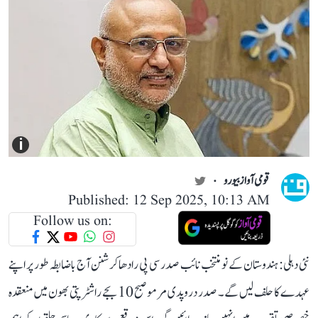
i
قومی آواز بیورو
Published: 12 Sep 2025, 10:13 AM
Follow us on:
نئی دہلی: ہندوستان کے نو منتخب نائب صدر سی پی رادھاکرشنن آج باضابطہ طور پر اپنے
عہدے کا حلف لیں گے۔ صدر دروپدی مرمو صبح 10 بجے راشٹرپتی بھون میں منعقدہ