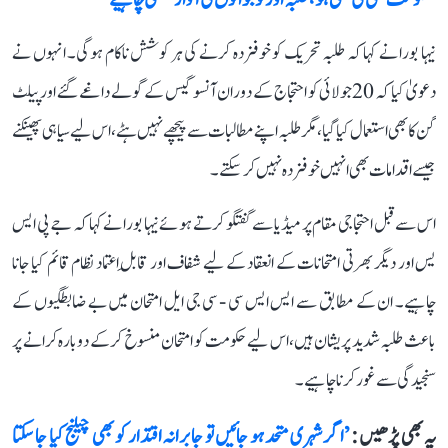
’حکومت کسی کی بھی ہو، طلبہ اور نوجوانوں کی آواز سننی چاہیے‘
نیہا بورا نے کہا کہ طلبہ تحریک کو خوفزدہ کرنے کی ہر کوشش ناکام ہوگی۔ انہوں نے
دعویٰ کیا کہ 20 جولائی کو احتجاج کے دوران آنسو گیس کے گولے داغے گئے اور پیلٹ
گن کا بھی استعمال کیا گیا، مگر طلبہ اپنے مطالبات سے پیچھے نہیں ہٹے، اس لیے سیاہی پھینکنے
جیسے اقدامات بھی انہیں خوفزدہ نہیں کر سکتے۔
اس سے قبل احتجاجی مقام پر میڈیا سے گفتگو کرتے ہوئے نیہا بورا نے کہا کہ جے پی ایس
یس اور دیگر بھرتی امتحانات کے انعقاد کے لیے شفاف اور قابلِ اعتماد نظام قائم کیا جانا
چاہیے۔ ان کے مطابق سے ایس ایس سی - سی جی ایل امتحان میں بے ضابطگیوں کے
باعث طلبہ شدید پریشان ہیں، اس لیے حکومت کو امتحان منسوخ کرکے دوبارہ کرانے پر
سنجیدگی سے غور کرنا چاہیے۔
یہ بھی پڑھیں :
’اگر شہری متحد ہو جائیں تو جابرانہ اقتدار کو بھی چیلنج کیا جا سکتا