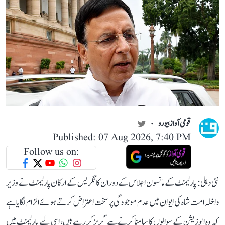
قومی آواز بیورو
Published: 07 Aug 2026, 7:40 PM
Follow us on:
نئی دہلی: پارلیمنٹ کے مانسون اجلاس کے دوران کانگریس کے ارکان پارلیمنٹ نے وزیر
داخلہ امت شاہ کی ایوان میں عدم موجودگی پر سخت اعتراض کرتے ہوئے الزام لگایا ہے
کہ وہ اپوزیشن کے سوالوں کا سامنا کرنے سے گریز کر رہے ہیں، اسی لیے پارلیمنٹ میں