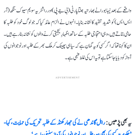
واقعے کے بعد نیہا بورا نے بھارتیہ جنتا پارٹی (بی جے پی) اور راشٹریہ سویم سیوک سنگھ (آر
ایس ایس) کو شدید تنقید کا نشانہ بنایا۔ انہوں نے الزام عائد کیا کہ جو لوگ خود کو طلبہ کا
حامی بتاتے ہیں، وہی احتجاجی طلبہ کے ساتھ اظہارِ یکجہتی کرنے والوں کو نشانہ بنا رہے ہیں۔
ان کا کہنا تھا کہ اگر کسی کو یہ گمان ہے کہ سیاہی پھینک کر ملک بھر کے طلبہ اور نوجوانوں کی
آواز کو دبایا جا سکتا ہے تو یہ اس کی غلط فہمی ہے۔
ADVERTISEMENT
یہ بھی پڑھیں :
راہل گاندھی نے کی جھارکھنڈ کے طلبہ تحریک کی حمایت، کہا-