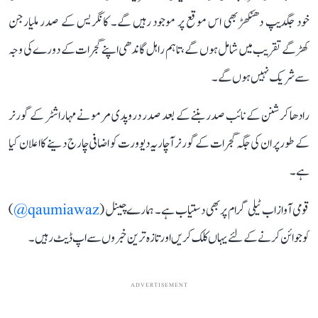
خود جگدیپ دھنکھڑ بھی اس موقع پر موجود رہیں گے۔ کانگریس کے صدر ملیارجن
کھڑگے تقریب میں شامل ہوں گے، تاہم راہل گاندھی اپنے گجرات کے دورے کی وجہ
سے شریک نہیں ہوں گے۔
رادھا کرشنن کے نائب صدر بننے کے بعد صدر دروپدی مرمو نے مہاراشٹر کے گورنر
کے طور پر ان کی جگہ گجرات کے گورنر آچاریہ دیوورت کو اضافی چارج دینے کا اعلان کیا
ہے۔
قومی آواز اب ٹیلی گرام پر بھی دستیاب ہے۔ ہمارے چینل (
qaumiawaz@
)
کو جوائن کرنے کے لئے یہاں کلک کریں اور تازہ ترین خبروں سے اپ ڈیٹ رہیں۔
ADVERTISEMENT