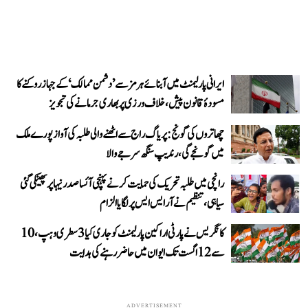
ایرانی پارلیمنٹ میں آبنائے ہرمز سے ’دشمن ممالک‘ کے جہاز روکنے کا
مسودۂ قانون پیش، خلاف ورزی پر بھاری جرمانے کی تجویز
چھاتروں کی گونج: پریاگ راج سے اٹھنے والی طلبہ کی آواز پورے ملک
میں گونجے گی، رندیپ سنگھ سرجے والا
رانچی میں طلبہ تحریک کی حمایت کرنے پہنچی آئسا صدر نیہا پر پھینکی گئی
سیاہی، تنظیم نے آر ایس ایس پر لگایا الزام
کانگریس نے پارٹی اراکین پارلیمنٹ کو جاری کیا 3 سطری وہپ، 10
سے 12 اگست تک ایوان میں حاضر رہنے کی ہدایت
ADVERTISEMENT