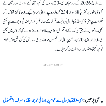
سے مارچ 2026 کے درمیان ای-20 پٹرول کی کم مائلیج کے باعث صارفین نے
مجموعی طور پر تقریباً 88 ہزار 234 کروڑ روپے اضافی خرچ کیے۔ ان کا کہنا تھا کہ اگر
حکومت چاہتی تو ای-20 پٹرول کی قیمت کم کرکے صارفین کو اس اضافی بوجھ سے بچا سکتی
تھی۔ انہوں نے نیتی آیوگ کے ایتھنول روڈ میپ کا حوالہ دیتے ہوئے کہا کہ اس میں بھی
ای-10 اور ای-20 ایندھن پر مالی اور ٹیکس مراعات کی سفارش کی گئی تھی تاکہ عوام
کو کم مائلیج کا نقصان برداشت نہ کرنا پڑے۔
ADVERTISEMENT
یہ بھی پڑھیں :
ای-20 پٹرول سے عوام پر اضافی بوجھ، فائدہ صرف ایتھنول