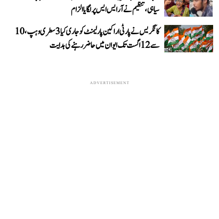
سیاہی، تنظیم نے آر ایس ایس پر لگایا الزام
کانگریس نے پارٹی اراکین پارلیمنٹ کو جاری کیا 3 سطری وہپ، 10
سے 12 اگست تک ایوان میں حاضر رہنے کی ہدایت
ADVERTISEMENT