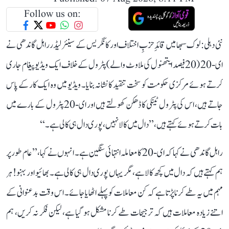
Follow us on:
نئی دہلی: لوک سبھا میں قائدِ حزبِ اختلاف اور کانگریس کے سینئر لیڈر راہل گاندھی نے
ای-20 (20 فیصد ایتھنول کی ملاوٹ والے) پٹرول کے خلاف ایک ویڈیو پیغام جاری
کرتے ہوئے مرکزی حکومت کو سخت تنقید کا نشانہ بنایا۔ ویڈیو میں وہ ایک کار کے پاس
جاتے ہیں، اس کی پٹرول ٹینکی کا ڈھکن کھولتے ہیں اور ای-20 پٹرول کے بارے میں
بات کرتے ہوئے کہتے ہیں، ’’دال میں کالا نہیں، پوری دال ہی کالی ہے۔‘‘
راہل گاندھی نے کہا کہ ای-20 کا معاملہ انتہائی سنگین ہے۔ انہوں نے کہا، ’’عام طور پر
ہم کہتے ہیں کہ دال میں کچھ کالا ہے، مگر یہاں پوری دال ہی کالی ہے۔ بھائیو اور بہنو! ہر
مہم میں یہ طے کرنا پڑتا ہے کہ کن معاملات کو پہلے اٹھایا جائے۔ اس وقت بدعنوانی کے
اتنے زیادہ معاملات ہیں کہ ترجیحات طے کرنا مشکل ہو گیا ہے، لیکن فکر نہ کریں، ہم