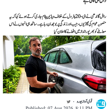
دال ہی کالی ہے‘
راہل گاندھی نے ای-20 پٹرول کے خلاف ویڈیو پیغام جاری کرتے ہوئے کہا کہ یہ
منصوبہ عوام کی گاڑیوں، جیب اور زندگی پر بوجھ بن رہا ہے۔ ساتھ ہی انہوں نے اس
معاملے کو بھرپور انداز میں اٹھانے کا اعلان کیا
قومی آواز بیورو
Published: 07 Aug 2026, 8:11 PM