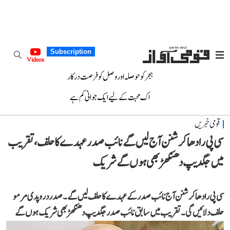
Subscription
Videos
ہجر کو حوصلہ اور وصل کو فرصت درکار
اک محبت کے لیے ایک جوانی کم ہے
قومی خبریں
سی پی رادھا کرشنن آج لیں گے نائب صدر عہدے کا حلف، تقریب
میں جگدیپ دھنکھڑ بھی ہوں گے شریک
سی پی رادھا کرشنن آج نائب صدر کے عہدے کا حلف لیں گے۔ صدر دروپدی مرمو
حلف دلائیں گی۔ تقریب میں سابق نائب صدر جگدیپ دھنکھڑ بھی شریک ہوں گے