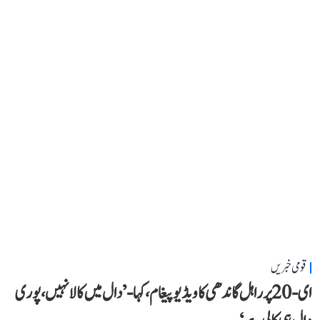
قومی خبریں
ای-20 پر راہل گاندھی کا ویڈیو پیغام، کہا- ’دال میں کالا نہیں، پوری