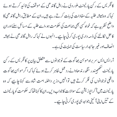
کانگریس کے رکن پارلیمنٹ ملو روی نے راہل گاندھی کے موقف کی تائید کرتے ہوئے
کہا کہ وہ ہمیشہ طلبہ کے مفادات کی بات کرتے رہے ہیں۔ ان کے مطابق راہل گاندھی کا
واضح نظریہ ہے کہ خواہ کسی بھی جماعت کی حکومت ہو، اسے طلبہ کے مسائل سننے اور ان
کا حل نکالنے کی ذمہ داری پوری کرنی چاہیے۔ انہوں نے کہا کہ راہل گاندھی نے ہمیشہ
انصاف اور غیر جانبدار سیاست کی حمایت کی ہے۔
آر ایس ایس سربراہ موہن بھاگوت کے نوجوانوں سے متعلق بیان پر کانگریس کے رکن
پارلیمنٹ سکھجیندر سنگھ رندھاوا نے ردعمل ظاہر کرتے ہوئے کہا کہ اگر موہن بھاگوت
واقعی نوجوانوں کی فکر کرتے ہیں تو انہیں وزیر داخلہ امت شاہ سے کہنا چاہیے کہ وہ
پارلیمنٹ میں آکر اپوزیشن کے سوالات کا جواب دیں۔ ان کا کہنا تھا کہ حکومت کو پارلیمنٹ
کے تئیں اپنی آئینی جوابدہی پوری کرنی چاہیے۔