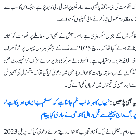
کہ حکومت کی ای-20 پالیسی سے صارفین پر اضافی مالی بوجھ پڑا ہے، جبکہ اس کا سب سے
زیادہ فائدہ ایتھنول تیار کرنے والی کمپنیوں کو ہوا ہے۔
کانگریس کے جنرل سکریٹری جے رام رمیش نے بھی اس معاملے پر حکومت کو نشانہ
بناتے ہوئے کہا تھا کہ مارچ 2025 سے ملک کے بیشتر پٹرول پمپوں پر عملاً صرف
ای-20 پٹرول دستیاب ہے۔ انہوں نے مرکزی وزیر برائے سڑک ٹرانسپورٹ نتن
گڈکری کے ان سابقہ بیانات کا حوالہ دیا، جن میں دعویٰ کیا گیا تھا کہ ایتھنول کی آمیزش
سے ایندھن کی قیمتوں میں نمایاں کمی آئے گی۔
یہ بھی پڑھیں :
’یہاں کا ہر طالب علم جانتا ہے کہ سسٹم بے ایمان ہو چکا ہے‘،
پریاگ راج پہنچنے سے قبل راہل گاندھی نے جاری کیا پیغام
جے رام رمیش نے ایک آزاد تجزیے کا حوالہ دیتے ہوئے دعویٰ کیا کہ اپریل 2023