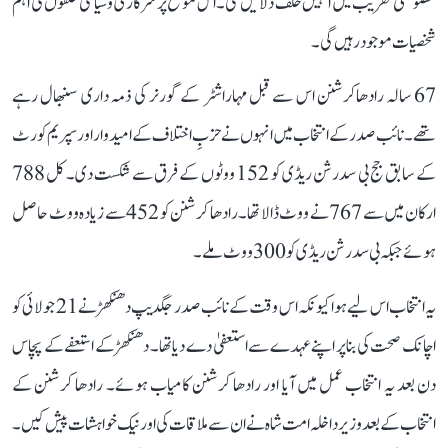
خصوصی تقریب میں انہیں حلف دلائیں گی۔ اس موقع پر سرکاری و سیاسی حلقوں کی اہم
شخصیات موجود رہیں گی۔
67 سالہ رادھاکرشنن اس سے قبل مہاراشٹر کے گورنر کی ذمہ داری سنبھال رہے
تھے۔ نائب صدر کے انتخاب میں انہوں نے حزبِ اختلاف کے امیدوار اور سپریم کورٹ
کے سابق جج بی سدرشن ریڈی کو 152 ووٹوں کے فرق سے شکست دی۔ کل 788
ارکان میں سے 767 نے ووٹ ڈالا تھا۔ رادھا کرشنن کو 452 سے زیادہ ووٹ حاصل
ہوئے جبکہ بی سدرشن ریڈی کو 300 ووٹ ملے۔
یہ انتخاب اس لیے ہوا کیونکہ اس وقت کے نائب صدر جگدیپ دھنکھڑ نے 21 جولائی کو
اچانک صحت کی بنا پر اپنے عہدے سے استعفیٰ دے دیا تھا۔ دھنکھڑ کے استعفے کے پچاس
دن بعد یہ انتخاب عمل میں آیا اور رادھا کرشنن کامیاب ہوئے۔ رادھا کرشنن کے
انتخاب کے بعد وزیر داخلہ امت شاہ نے ان سے ملاقات کی اور نیک خواہشات پیش کیں۔