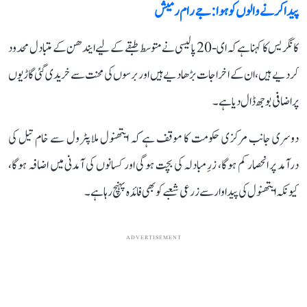
پیدا کرنے والوں کو ہوا: جے رام رمیش
کانگریس کا کہنا ہے کہ ای-20 پالیسی نے متوسط طبقے کے لیے ایندھن کے متبادل محدود
کر دیے ہیں، ان کے اخراجات بڑھا دیے ہیں اور برسوں کی محنت سے خریدی گئی گاڑیوں
پر اضافی بوجھ ڈال دیا ہے۔
دوسری جانب مرکزی حکومت کا موقف ہے کہ ایتھنول ملا پٹرول سے خام تیل کی
درآمد پر انحصار کم ہوگا، زرِ مبادلہ کی بچت ہوگی اور کسانوں کی آمدنی میں اضافہ ہوگا،
کیونکہ ایتھنول کی پیداوار سے زرعی شعبے کو بھی فائدہ پہنچ رہا ہے۔
ADVERTISEMENT