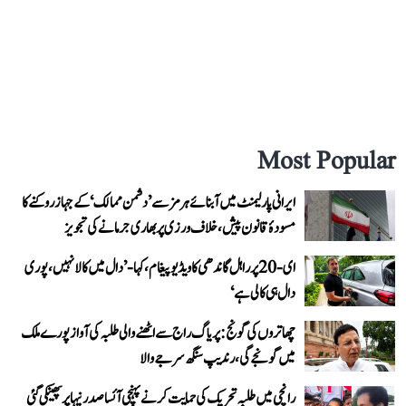
Most Popular
ایرانی پارلیمنٹ میں آبنائے ہرمز سے ’دشمن ممالک‘ کے جہاز روکنے کا
مسودۂ قانون پیش، خلاف ورزی پر بھاری جرمانے کی تجویز
ای-20 پر راہل گاندھی کا ویڈیو پیغام، کہا- ’دال میں کالا نہیں، پوری
دال ہی کالی ہے‘
چھاتروں کی گونج: پریاگ راج سے اٹھنے والی طلبہ کی آواز پورے ملک
میں گونجے گی، رندیپ سنگھ سرجے والا
رانچی میں طلبہ تحریک کی حمایت کرنے پہنچی آئسا صدر نیہا پر پھینکی گئی