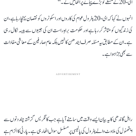
ای-20 کے مسئلے کو بڑے پیمانے پر اٹھائیں گے۔‘‘
انہوں نے کہا کہ ای-20 پٹرول عوام کی کاروں اور اسکوٹروں کو نقصان پہنچا رہا ہے، ان
کی زندگیوں کو متاثر کر رہا ہے اور حکومت براہِ راست ان کی جیبوں سے پیسہ نکال رہی
ہے۔ ان کے مطابق یہ مسئلہ صرف ایندھن کا نہیں بلکہ عام صارفین کے معاشی مفادات
سے بھی جڑا ہوا ہے۔
ADVERTISEMENT
راہل گاندھی کا یہ بیان ایسے وقت میں سامنے آیا ہے جب کانگریس گزشتہ چند دنوں سے
ایتھنول کی ملاوٹ والے پٹرول کی پالیسی پر مسلسل سوال اٹھا رہی ہے۔ پارٹی کا الزام ہے