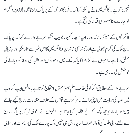
نہیں آ رہے۔ کانگریس نے یہ بھی کہا کہ راہل گاندھی کے پریاگ راج میں مجوزہ پروگرام
کو اجازت ملنا جمہوری اقدار کی فتح ہے۔
کانگریس کے سینئر رہنما اور راجیہ سبھا رکن رندیپ سنگھ سرجے والا نے کہا کہ پریاگ
راج ملک کی کرم بھومی ہے اور گاندھی خاندان و کانگریس کا اس شہر سے تاریخی اور جذباتی
تعلق رہا ہے۔ انہوں نے الزام لگایا کہ ملک میں نوجوانوں اور طلبہ کی آواز کو دبانے کی
کوشش کی جا رہی ہے۔
سرجے والا کے مطابق اگر کوئی طالب علم جنتر منتر پر احتجاج کرتا ہے یا واٹس ایپ گروپ
میں طلبہ کی حمایت میں اپنی رائے ظاہر کرتا ہے تو اس کے خلاف مقدمات درج کیے جاتے
ہیں اور بار بار پوچھ گچھ کے لیے طلب کیا جاتا ہے۔ انہوں نے دعویٰ کیا کہ پریاگ راج
سے اٹھنے والی طلبہ کی آواز صرف اتر پردیش ہی نہیں بلکہ پورے ملک کی سیاست اور سماجی