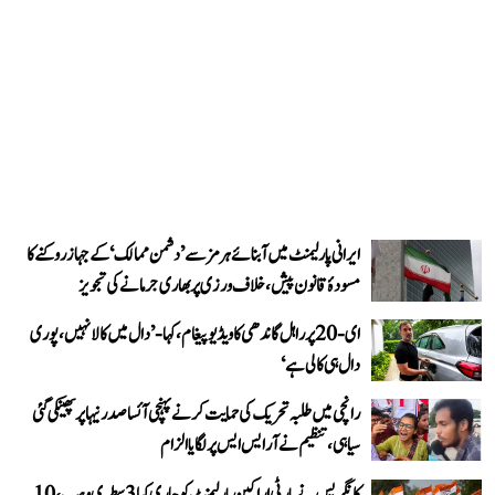
ایرانی پارلیمنٹ میں آبنائے ہرمز سے ’دشمن ممالک‘ کے جہاز روکنے کا
مسودۂ قانون پیش، خلاف ورزی پر بھاری جرمانے کی تجویز
ای-20 پر راہل گاندھی کا ویڈیو پیغام، کہا- ’دال میں کالا نہیں، پوری
دال ہی کالی ہے‘
رانچی میں طلبہ تحریک کی حمایت کرنے پہنچی آئسا صدر نیہا پر پھینکی گئی
سیاہی، تنظیم نے آر ایس ایس پر لگایا الزام
کانگریس نے پارٹی اراکین پارلیمنٹ کو جاری کیا 3 سطری وہپ، 10