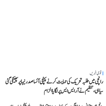
قومی خبریں
رانچی میں طلبہ تحریک کی حمایت کرنے پہنچی آئسا صدر نیہا پر پھینکی گئی
سیاہی، تنظیم نے آر ایس ایس پر لگایا الزام