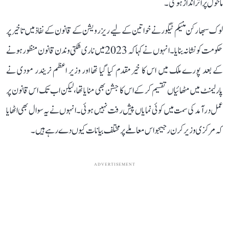
ماحول پر اثر انداز ہوگی۔
لوک سبھا رکن منیکم ٹیگور نے خواتین کے لیے ریزرویشن کے قانون کے نفاذ میں تاخیر پر
حکومت کو نشانہ بنایا۔ انہوں نے کہا کہ 2023 میں ناری شکتی وندن قانون منظور ہونے
کے بعد پورے ملک میں اس کا خیرمقدم کیا گیا تھا اور وزیر اعظم نریندر مودی نے
پارلیمنٹ میں مٹھائیاں تقسیم کر کے اس کا جشن بھی منایا تھا، لیکن اب تک اس قانون پر
عمل درآمد کی سمت میں کوئی نمایاں پیش رفت نہیں ہوئی۔ انہوں نے یہ سوال بھی اٹھایا
کہ مرکزی وزیر کرن رجیجو اس معاملے پر مختلف بیانات کیوں دے رہے ہیں۔
ADVERTISEMENT