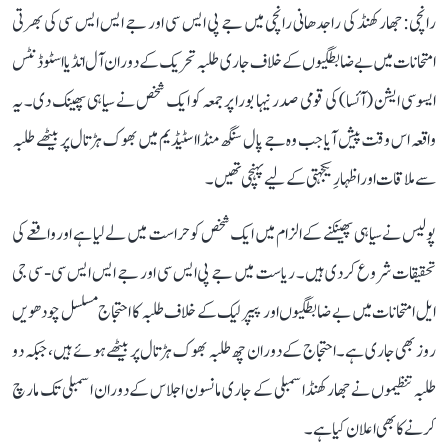
رانچی: جھارکھنڈ کی راجدھانی رانچی میں جے پی ایس سی اور جے ایس ایس سی کی بھرتی
امتحانات میں بے ضابطگیوں کے خلاف جاری طلبہ تحریک کے دوران آل انڈیا اسٹوڈنٹس
ایسوسی ایشن (آئسا) کی قومی صدر نیہا بورا پر جمعہ کو ایک شخص نے سیاہی پھینک دی۔ یہ
واقعہ اس وقت پیش آیا جب وہ جے پال سنگھ منڈا اسٹیڈیم میں بھوک ہڑتال پر بیٹھے طلبہ
سے ملاقات اور اظہارِ یکجہتی کے لیے پہنچی تھیں۔
پولیس نے سیاہی پھینکنے کے الزام میں ایک شخص کو حراست میں لے لیا ہے اور واقعے کی
تحقیقات شروع کر دی ہیں۔ ریاست میں جے پی ایس سی اور جے ایس ایس سی - سی جی
ایل امتحانات میں بے ضابطگیوں اور پیپر لیک کے خلاف طلبہ کا احتجاج مسلسل چودھویں
روز بھی جاری ہے۔ احتجاج کے دوران چھ طلبہ بھوک ہڑتال پر بیٹھے ہوئے ہیں، جبکہ دو
طلبہ تنظیموں نے جھارکھنڈ اسمبلی کے جاری مانسون اجلاس کے دوران اسمبلی تک مارچ
کرنے کا بھی اعلان کیا ہے۔