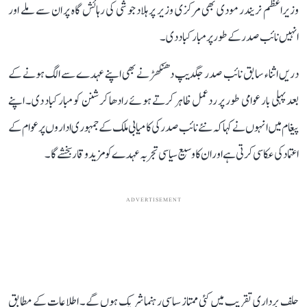
وزیراعظم نریندر مودی بھی مرکزی وزیر پرہلاد جوشی کی رہائش گاہ پر ان سے ملے اور
انہیں نائب صدر کے طور پر مبارکباد دی۔
دریں اثناء سابق نائب صدر جگدیپ دھنکھڑ نے بھی اپنے عہدے سے الگ ہونے کے
بعد پہلی بار عوامی طور پر ردعمل ظاہر کرتے ہوئے رادھا کرشنن کو مبارکباد دی۔ اپنے
پیغام میں انہوں نے کہا کہ نئے نائب صدر کی کامیابی ملک کے جمہوری اداروں پر عوام کے
اعتماد کی عکاسی کرتی ہے اور ان کا وسیع سیاسی تجربہ عہدے کو مزید وقار بخشے گا۔
ADVERTISEMENT
حلف برداری تقریب میں کئی ممتاز سیاسی رہنما شریک ہوں گے۔ اطلاعات کے مطابق