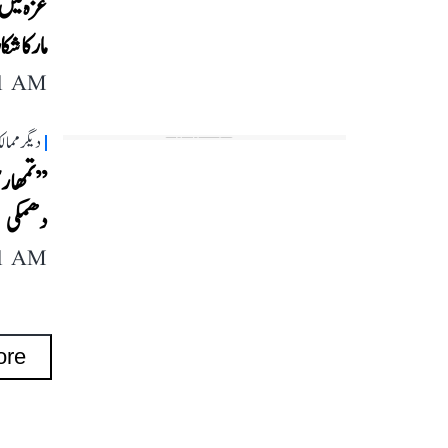
غزہ میں 
مار کا شکا
11 AM
دیگر مما
’’تمھاری
دھمکی
11 AM
ore