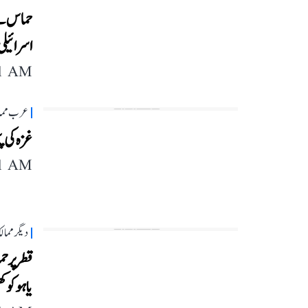
حماس نے 
اسرائیلی
11 AM
عرب مما
غزہ کی پٹی پر ا
11 AM
دیگر مما
قطر پر ح
یاہو کو 