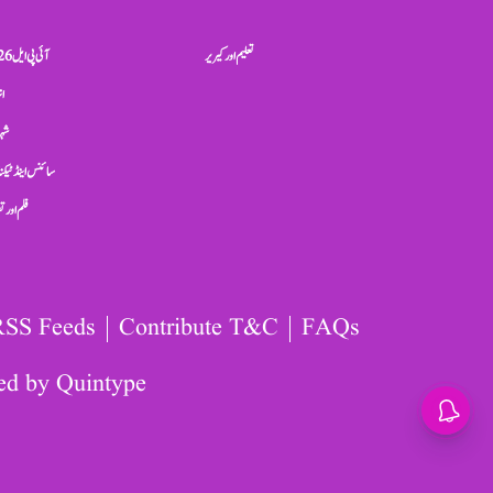
تعلیم اور کیریر
آئی پی ایل 2026
ان
شہر
سائنس اینڈ ٹیکن
فلم اور 
RSS Feeds
Contribute T&C
FAQs
ed by
Quintype