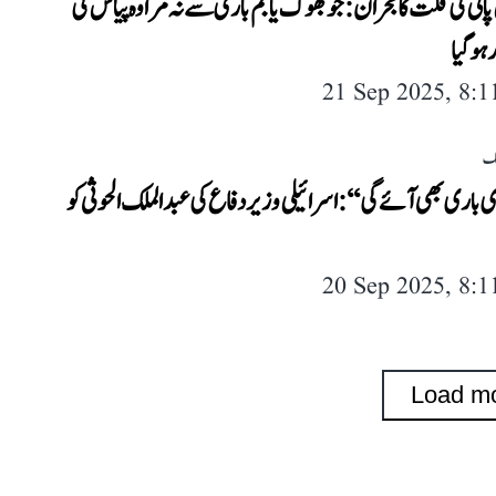
پانی کی قلت کا بحران: جو بھوک یا بم باری سے نہ مرا وہ پیاس کی
ر ہو گیا
21 Sep 2025, 8:
لک
 باری بھی آئے گی‘‘: اسرائیلی وزیر دفاع کی عبد الملک الحوثی کو
20 Sep 2025, 8:
Load m