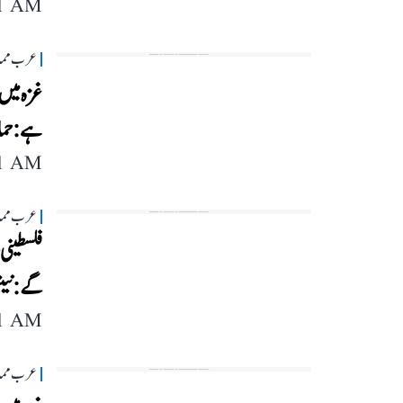
11 AM
عرب مما
غزہ میں 
ہے: حم
11 AM
عرب مما
فلسطینی 
گے: نیت
11 AM
عرب مما