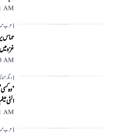
11 AM
عرب مما
حماس یرغ
غزہ میں
40 AM
دیگر مما
’وہ کسی 
الٹی میٹم
11 AM
عرب مما