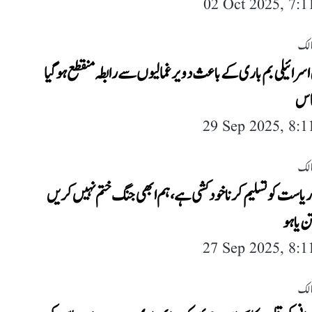
02 Oct 2025, 7:
لک
اسرائیلی بم باری کے باعث دو یرغمالیوں سے رابطہ منقطع ہو گیا
اس
29 Sep 2025, 8:
لک
ریاست کو تسلیم کرنا خودکشی ہے، ہم ابھی جنگ ختم نہیں کریں
ن یاہو
27 Sep 2025, 8:
لک