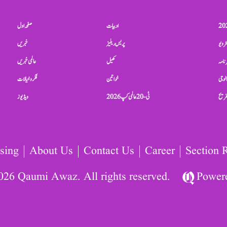
ادبیات
صفحہ اول
ٹرویو
پریس ریلیز
خبریں
نامہ
کھیل
عالمی خبریں
الوجی
خواتین
فکر و خیالات
تفریح
ٹی-20 عالمی کپ 2026
ویڈیوز
sing
About Us
Contact Us
Career
Section 
026 Qaumi Awaz. All rights reserved.
Power