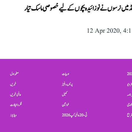
ینڈ میں نرسوں نے نوزائیدہ بچوں کے لیے خصوصی ماسک تیار
12 Apr 2020, 4:
ادبیات
صفحہ اول
ٹرویو
پریس ریلیز
خبریں
نامہ
کھیل
عالمی خبریں
الوجی
خواتین
فکر و خیالات
تفریح
ٹی-20 عالمی کپ 2026
ویڈیوز