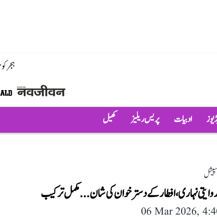
ہجر کو
ڈیوز
ادبیات
پریس ریلیز
کھیل
پیشل
 روایتی نہاری، افطار کے دسترخوان کی شان...مکمل ترکیب
06 Mar 2026, 4: