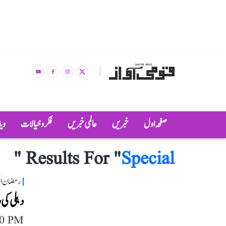
صفحہ اول
خبریں
عالمی خبریں
فکر و خیالات
وی
"
Results For "
Special
رمضان اس
دہلی کی
40 PM