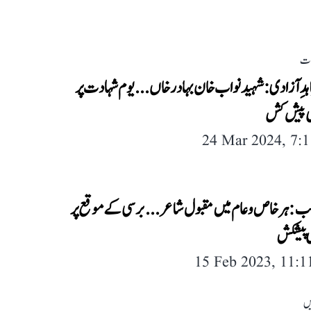
لات
اہدِ آزادی: شہید نواب خان بہادر خاں...یوم شہادت پر
پیش کش
24 Mar 2024, 7:
لب: ہر خاص و عام میں مقبول شاعر...برسی کے موقع پر
پیشکش
15 Feb 2023, 11:
یں