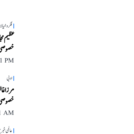
فکر و خیا
عظیم مج
خصوصی 
11 PM
ادبی
مرزا غا
خصوصی 
11 AM
عالمی خبر