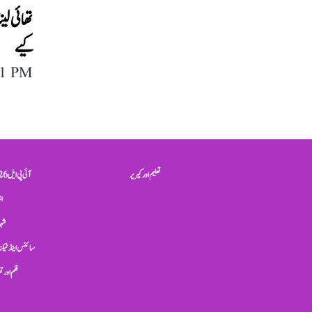
تھائی ل
کیے
11 PM
تعلیم اور کیریر
آئی پی ایل 2026
ان
شہر
سائنس اینڈ ٹیکن
فلم اور 