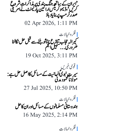
’ایران کے ساتھ جنگ بندی پر مذاکرات شروع
کریں‘، ڈیموکریٹس اراکین پارلیمنٹ نے امریکی
صدر ٹرمپ پر بنایا دباؤ
02 Apr 2026, 1:11 PM
فکر و خیالات
کیرالہ حجاب تنازع: ایشو بننے سے قبل حل نکالنا
ضروری...سہیل انجم
19 Oct 2025, 3:11 PM
قومی خبریں
سیرتِ نبویؐ انسانیت کے مسائل کا اصل حل ہے:
مولانا محمود مدنی
27 Jul 2025, 10:50 PM
فکر و خیالات
ہندوستانی مسلمانوں کے مسائل اور ان کا حل
16 May 2025, 2:14 PM
فکر و خیالات