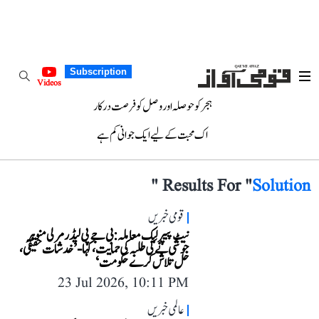
Subscription
Videos
ہجر کو حوصلہ اور وصل کو فرصت درکار
اک محبت کے لیے ایک جوانی کم ہے
"
Results For "
Solution
قومی خبریں
نیٹ پیپر لیک معاملہ: بی جے پی لیڈر مرلی منوہر
جوشی نے کی طلبہ کی حمایت، کہا- ’خدشات حقیقی،
حل تلاش کرے حکومت‘
23 Jul 2026, 10:11 PM
عالمی خبریں