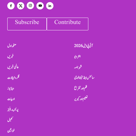
Subscribe
Contribute
آئی پی ایل 2026
صفحہ اول
انٹرویو
خبریں
شہرنامہ
عالمی خبریں
سائنس اینڈ ٹیکنالوجی
فکر و خیالات
فلم اور تفریح
ویڈیوز
تعلیم اور کیریر
ادبیات
پریس ریلیز
کھیل
خواتین