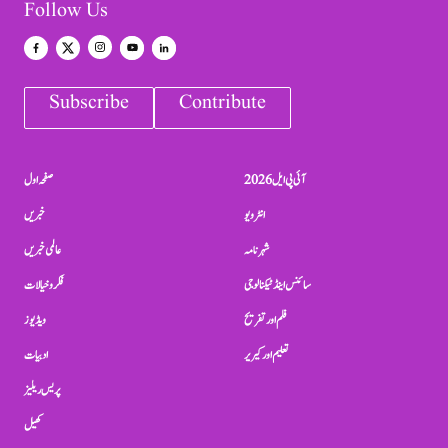
Follow Us
Subscribe
Contribute
آئی پی ایل 2026
صفحہ اول
انٹرویو
خبریں
شہرنامہ
عالمی خبریں
سائنس اینڈ ٹیکنالوجی
فکر و خیالات
فلم اور تفریح
ویڈیوز
تعلیم اور کیریر
ادبیات
پریس ریلیز
کھیل