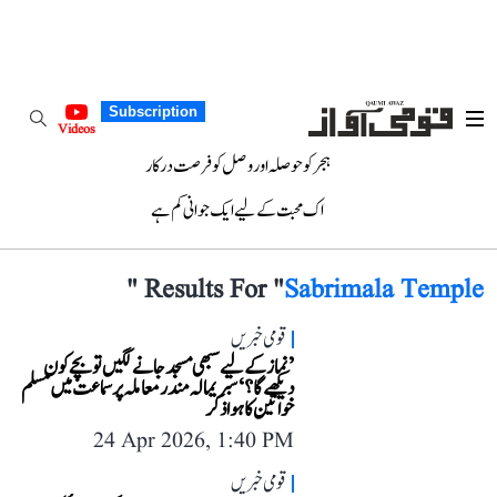
Subscription
Videos
ہجر کو حوصلہ اور وصل کو فرصت درکار
اک محبت کے لیے ایک جوانی کم ہے
"
Results For "
Sabrimala Temple
قومی خبریں
’نماز کے لیے سبھی مسجد جانے لگیں تو بچے کون
دیکھے گا؟‘ سبریمالہ مندر معاملہ پر سماعت میں مسلم
خواتین کا ہوا ذکر
24 Apr 2026, 1:40 PM
قومی خبریں