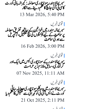
سبریمالا مندر سونا چوری معاملہ: کیرالہ ہائی کورٹ
کا سی بی آئی جانچ کا حکم دینے سے انکار
13 Mar 2026, 5:40 PM
قومی خبریں
سبریمالہ مندر میں خواتین کے ساتھ تفریق معاملہ
پر سماعت کے لیے 9 ججوں کی بنچ تشکیل، 7 اپریل
سے ہوگی سماعت
16 Feb 2026, 3:00 PM
قومی خبریں
سبریمالا مندر کے سونا چوری کیس میں ایک اور
گرفتاری، سابق ملازم زیر حراست
07 Nov 2025, 11:11 AM
قومی خبریں
سبریمالا مندر میں دو کلو سونا چوری معاملہ، ہائی
کورٹ نے ایس آئی ٹی کو گہرائی سے تفتیش کا حکم دیا
21 Oct 2025, 2:11 PM