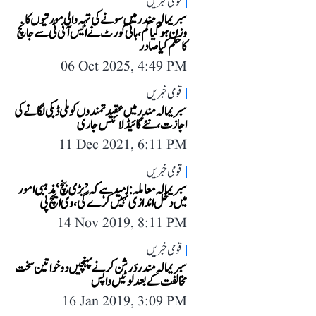
قومی خبریں
سبریمالہ مندر میں سونے کی تہہ والی مورتیوں کا
وزن ہو گیا کم، ہائی کورٹ نے ایس آئی ٹی سے جانچ
کا حکم کیا صادر
06 Oct 2025, 4:49 PM
قومی خبریں
سبریمالہ مندر میں عقیدتمندوں کو ملی ڈبکی لگانے کی
اجازت، نئے گائیڈلائنس جاری
11 Dec 2021, 6:11 PM
قومی خبریں
سبریمالہ معاملہ: امید ہے کہ ’بڑی بنچ‘ مذہبی امور
میں دخل اندازی نہیں کرے گی، وی ایچ پی
14 Nov 2019, 8:11 PM
قومی خبریں
سبریمالہ مندر دَرشن کرنے پہنچیں دو خواتین سخت
مخالفت کے بعد لوٹیں واپس
16 Jan 2019, 3:09 PM