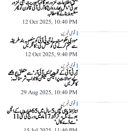
’حقِ اطلاعات کمزور ہوگا تو جمہوریت بھی کمزور
ہوگی‘، انل بھاردواج کا آر ٹی آئی قانون کو پھر
مضبوط بنانے کا مطالبہ
12 Oct 2025, 10:40 PM
قومی خبریں
مودی حکومت نے آر ٹی آئی کو منصوبہ بند طریقہ
سے ختم کرنے کی کوشش کی: کانگریس
12 Oct 2025, 9:40 PM
قومی خبریں
آر ٹی آئی کے تحت ’ایس آئی آر‘ سے متعلق پوچھے
گئے سوالات پر الیکشن کمیشن کا جواب شرمناک:
کانگریس
29 Aug 2025, 10:40 PM
قومی خبریں
ایئر انڈیا ہی نہیں 5 سال میں 65 طیاروں کے انجن
ہوئے فیل، گزشتہ 17 ماہ میں درج کی گئی 11
’مے ڈے کال‘
15 Jul 2025, 11:40 PM