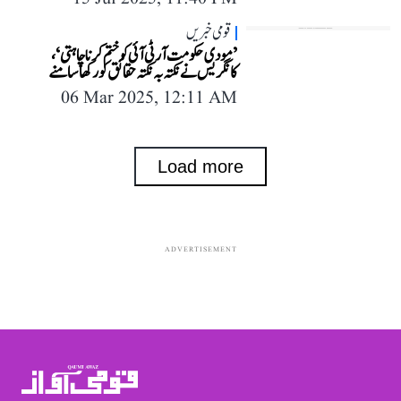
قومی خبریں
’مودی حکومت آر ٹی آئی کو ختم کرنا چاہتی‘،
کانگریس نے نکتہ بہ نکتہ حقائق کو رکھا سامنے
06 Mar 2025, 12:11 AM
Load more
ADVERTISEMENT