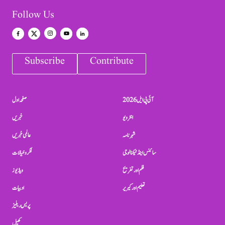
Follow Us
Subscribe
Contribute
آئی پی ایل 2026
صفحہ اول
انٹرویو
خبریں
شہرنامہ
عالمی خبریں
سائنس اینڈ ٹیکنالوجی
فکر و خیالات
فلم اور تفریح
ویڈیوز
تعلیم اور کیریر
ادبیات
پریس ریلیز
کھیل