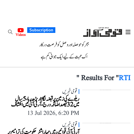
Subscription
Videos
ہجر کو حوصلہ اور وصل کو فرصت درکار
اک محبت کے لیے ایک جوانی کم ہے
"
Results For "
RTI
قومی خبریں
ریلوے کی زمین پر قبضہ لگاتار بڑھ رہا، 5 سال
میں 32 فیصد اضافہ درج، آر ٹی آئی میں انکشاف
13 Jul 2026, 6:20 PM
قومی خبریں
آر ٹی آئی قوانین میں مہاراشٹر حکومت کی ترامیم پر