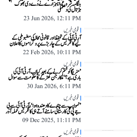
ہنگامہ شروع، انا ہزارے نے دے دی بھوک
ہڑتال کی دھمکی
23 Jun 2026, 12:11 PM
قومی خبریں
آر ٹی آئی کے تحفظ اور قانونی محاذ کی مضبوطی کے
لیے کانگریس کے چار بڑے پروگراموں کا اعلان
22 Feb 2026, 10:11 PM
قومی خبریں
’منریگا کو ختم کرنے کے بعد کیا اب آر ٹی آئی کی
باری ہے؟‘ ملکارجن کھڑگے کا حکومت سے سوال
30 Jan 2026, 6:11 PM
قومی خبریں
’نمو ایپ سے چندے کا دھندہ ہوا‘، آر ٹی آئی سے بی
جے پی کی کارستانی سامنے آتے ہی کانگریس حملہ آور
09 Dec 2025, 11:11 PM
قومی خبریں