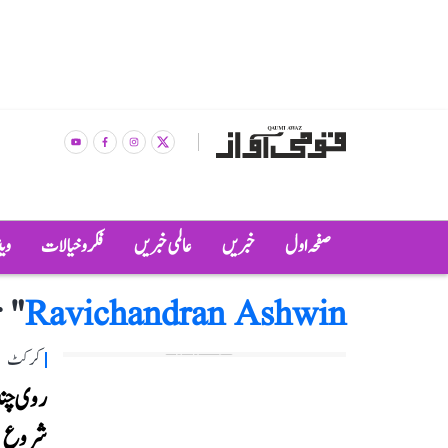
صفحہ اول
خبریں
عالمی خبریں
فکر و خیالات
وی
 "
Ravichandran Ashwin
کرکٹ
شروع