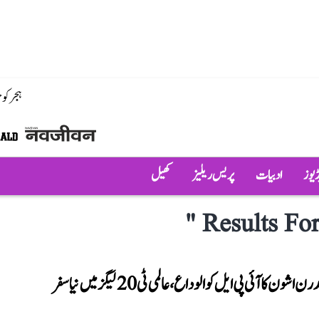
ہجر کو
ڈیوز
ادبیات
پریس ریلیز
کھیل
"
Results For
روی چندرن اشون کا آئی پی ایل کو الوداع، عالمی ٹی 20 لیگز میں نیا سفر