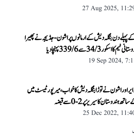
27 Aug 2025, 11:
 پہلے دن بنگلہ دیش کے ارمانوں پر اشون-جڈیجہ نے پھیرا
ٹیم کا اسکور 34/3 سے 339/6 پہنچا دیا
19 Sep 2024, 7:
ر اور اشون نے توڑا بنگلہ دیش کا خواب، میرپور ٹیسٹ میں
ھ ہندوستان کا سیریز پر 2-0 سے قبضہ
25 Dec 2022, 11:
ل