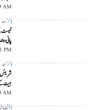
29 AM
کرکٹ
ٹیسٹ کے
پانی، ہندوستانی 
11 PM
کرکٹ
شریئس ای
جیت کے سات
40 AM
آئی پی ای