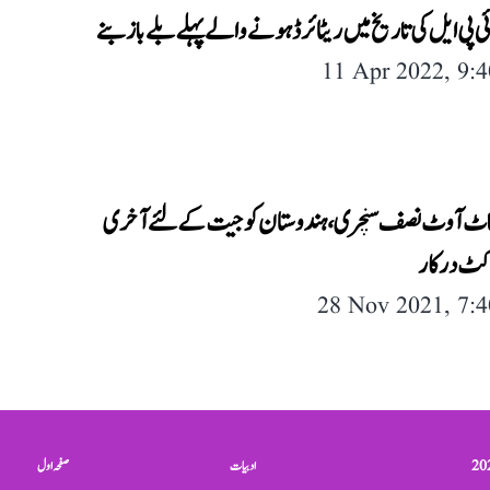
ی پی ایل کی تاریخ میں ریٹائرڈ ہونے والے پہلے بلے باز بنے
11 Apr 2022, 9:
 ناٹ آوٹ نصف سنچری، ہندوستان کو جیت کے لئے آخری
28 Nov 2021, 7:
ادبیات
صفحہ اول