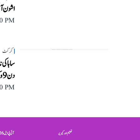
اشون آئ
40 PM
کرکٹ
ساہا کی
دن 9 وکٹ درکار
40 PM
تعلیم اور کیریر
آئی پی ایل 2026