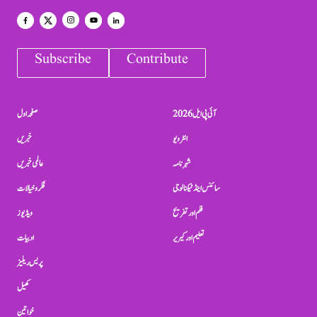
Subscribe
Contribute
آئی پی ایل 2026
صفحہ اول
انٹرویو
خبریں
شہرنامہ
عالمی خبریں
سائنس اینڈ ٹیکنالوجی
فکر و خیالات
فلم اور تفریح
ویڈیوز
تعلیم اور کیریر
ادبیات
پریس ریلیز
کھیل
خواتین