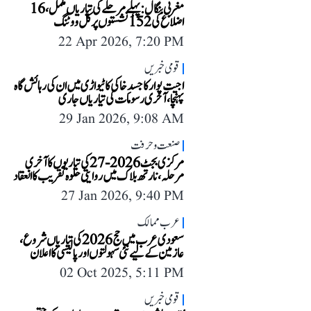
مغربی بنگال: پہلے مرحلے کی تیاریاں مکمل، 16
اضلاع کی 152 نشستوں پر کل ووٹنگ
22 Apr 2026, 7:20 PM
قومی خبریں
اجیت پوار کا جسدِ خاکی کاٹیواڑی میں ان کی رہائش گاہ
پہنچا، آخری رسومات کی تیاریاں جاری
29 Jan 2026, 9:08 AM
صنعت و حرفت
مرکزی بجٹ 2026-27 کی تیاریوں کا آخری
مرحلہ، نارتھ بلاک میں روایتی حلوہ تقریب کا انعقاد
27 Jan 2026, 9:40 PM
عرب ممالک
سعودی عرب میں حج 2026 کی تیاریاں شروع،
عازمین کے لیے نئی سہولتوں اور پالیسی کا اعلان
02 Oct 2025, 5:11 PM
قومی خبریں