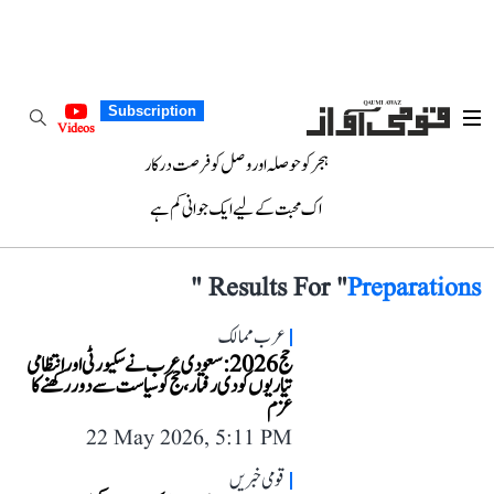
Subscription
Videos
ہجر کو حوصلہ اور وصل کو فرصت درکار
اک محبت کے لیے ایک جوانی کم ہے
"
Results For "
Preparations
عرب ممالک
حج 2026: سعودی عرب نے سکیورٹی اور انتظامی
تیاریوں کو دی رفتار، حج کو سیاست سے دور رکھنے کا
عزم
22 May 2026, 5:11 PM
قومی خبریں