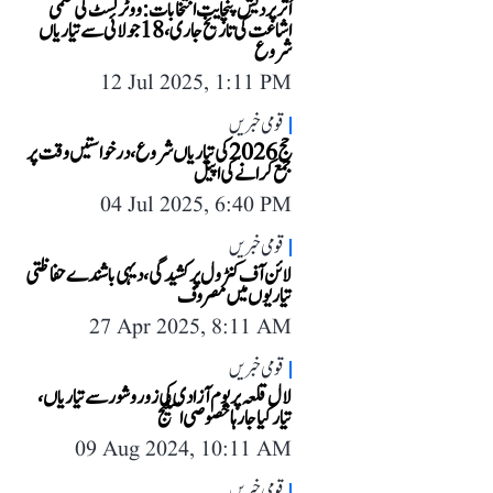
اُتر پردیش پنچایت انتخابات: ووٹر لسٹ کی حتمی
اشاعت کی تاریخ جاری، 18 جولائی سے تیاریاں
شروع
12 Jul 2025, 1:11 PM
قومی خبریں
حج 2026 کی تیاریاں شروع، درخواستیں وقت پر
جمع کرانے کی اپیل
04 Jul 2025, 6:40 PM
قومی خبریں
لائن آف کنٹرول پر کشیدگی، دیہی باشندے حفاظتی
تیاریوں میں مصروف
27 Apr 2025, 8:11 AM
قومی خبریں
لال قلعہ پر یوم آزادی کی زور و شور سے تیاریاں،
تیار کیا جا رہا خصوصی اسٹیج
09 Aug 2024, 10:11 AM
قومی خبریں