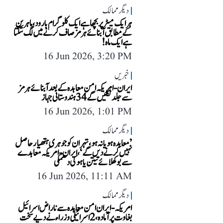
دیگر ممالک
ہر ایک میٹر پر بچھا ہے ایک کلوگرام بارود، ماہرین
کے مطابق آبنائے ہرمز صاف کرنے میں لگ سکتا
ہے ایک ماہ!
16 Jun 2026, 3:20 PM
خبریں
ایران-امریکہ امن معاہدہ کے بعد آبنائے ہرمز
سے جلد نکلیں گے 34 ہندوستانی جہاز
16 Jun 2026, 1:01 PM
دیگر ممالک
’معاہدہ ہو یا نہ ہو، تہران کو جوہری ہتھیار حاصل
نہیں کرنے دیں گے‘، ایران-امریکہ معاہدے
سے بوکھلائے نیتن یاہو کی دھمکی
16 Jun 2026, 11:11 AM
دیگر ممالک
امریکہ-ایران امن معاہدہ سے ناراض اسرائیل
بغاوت پر آمادہ، 2 اسرائیلی وزراء نے دیے سخت