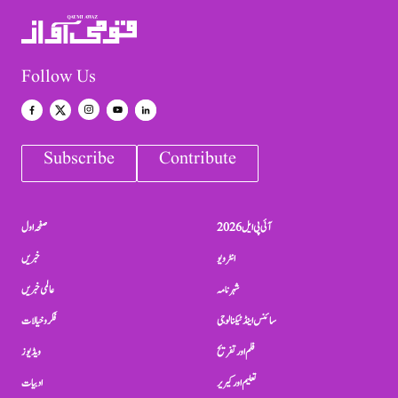
Follow Us
Subscribe
Contribute
آئی پی ایل 2026
صفحہ اول
انٹرویو
خبریں
شہرنامہ
عالمی خبریں
سائنس اینڈ ٹیکنالوجی
فکر و خیالات
فلم اور تفریح
ویڈیوز
تعلیم اور کیریر
ادبیات