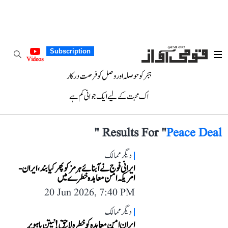
Subscription
Videos
ہجر کو حوصلہ اور وصل کو فرصت درکار
اک محبت کے لیے ایک جوانی کم ہے
"
Results For "
Peace Deal
دیگر ممالک
ایرانی فوج نے آبنائے ہرمز کو پھر کیا بند، ایران-
امریکہ امن معاہدہ خطرے میں
20 Jun 2026, 7:40 PM
دیگر ممالک
ایران امن معاہدہ کو خطرہ لاحق! نیتن یاہو پر