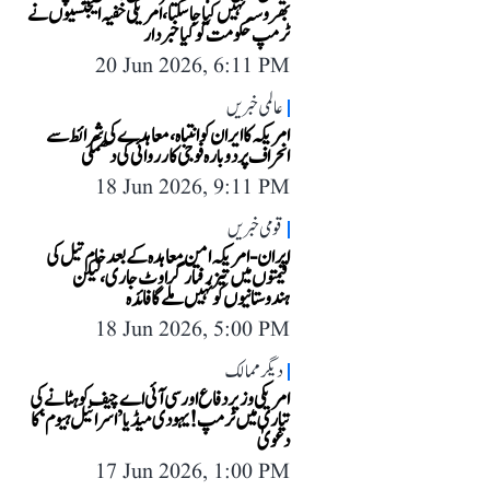
بھروسہ نہیں کیا جا سکتا، امریکی خفیہ ایجنسیوں نے
ٹرمپ حکومت کو کیا خبردار
20 Jun 2026, 6:11 PM
عالمی خبریں
امریکہ کا ایران کو انتباہ، معاہدے کی شرائط سے
انحراف پر دوبارہ فوجی کارروائی کی دھمکی
18 Jun 2026, 9:11 PM
قومی خبریں
ایران-امریکہ امن معاہدہ کے بعد خام تیل کی
قیمتوں میں تیز رفتار گراوٹ جاری، لیکن
ہندوستانیوں کو نہیں ملے گا فائدہ
18 Jun 2026, 5:00 PM
دیگر ممالک
امریکی وزیر دفاع اور سی آئی اے چیف کو ہٹانے کی
تیاری میں ٹرمپ! یہودی میڈیا ’اسرائیل ہیوم‘ کا
دعویٰ
17 Jun 2026, 1:00 PM