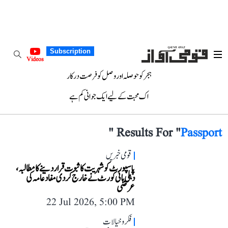
Subscription
Videos
ہجر کو حوصلہ اور وصل کو فرصت درکار
اک محبت کے لیے ایک جوانی کم ہے
"
Results For "
Passport
قومی خبریں
پاسپورٹ کو شہریت کا ثبوت قرار دینے کا مطالبہ،
دہلی ہائی کورٹ نے خارج کر دی مفاد عامہ کی
عرضی
22 Jul 2026, 5:00 PM
فکر و خیالات