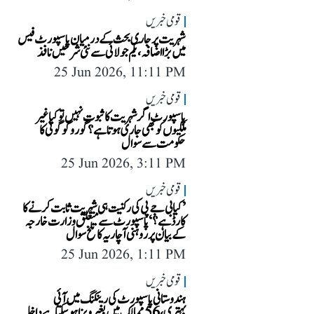
قومی خبریں
شہریت پر جاری بحث کے درمیان پاسپورٹ فیس
میں بڑا اضافہ، یکم جولائی سے نئی شرحیں نافذ
25 Jun 2026, 11:11 PM
قومی خبریں
پاسپورٹ اگر شہریت کا ثبوت نہیں تو کیا غیر
ملکیوں کو بھی جاری ہوتا ہے؟ گورو گوگوئی کا
حکومت سے سوال
25 Jun 2026, 3:11 PM
قومی خبریں
’کیا بی جے پی کی رکنیت ہی شہریت ثابت کرنے کا
کارڈ ہے؟‘ پاسپورٹ سے متعلق وزارت خارجہ
کے بیان پر روہنی آچاریہ کا تلخ سوال
25 Jun 2026, 1:11 PM
قومی خبریں
ہندوستانی پاسپورٹ کی رینکنگ میں آئی
بہتری، 56 ممالک میں بغیر ویزا ہو سکتا ہے داخلہ