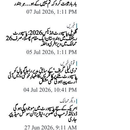
بار بار ثابت کرو کہ تم یہیں کے ہو... ہرجندر
07 Jul 2026, 1:11 PM
خبریں
گلوبل پاسپورٹ انڈیکس 2026: پاسپورٹ
رینکنگ میں ہندوستان ایک مقام پھسلا، صرف 26
ممالک میں ویزا فری داخلہ
05 Jul 2026, 1:11 PM
قومی خبریں
’دی ٹیلی گراف‘ کے سابق مدیر راجاگوپال کو
پاسپورٹ ملنے پر کانگریس کا اظہارِ خوشی، ایس آئی
آر سے پیدا ہوئی تھی مشکل
04 Jul 2026, 10:41 PM
دیگر ممالک
امریکہ کے نئے پاسپورٹ میں موجودگی ہوگی
ڈونالڈ ٹرمپ کی تصویر، نیا ڈیزائن سوشل میڈیا پر
جاری
27 Jun 2026, 9:11 AM