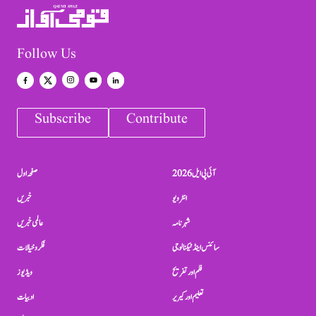
Follow Us
Subscribe
Contribute
آئی پی ایل 2026
صفحہ اول
انٹرویو
خبریں
شہرنامہ
عالمی خبریں
سائنس اینڈ ٹیکنالوجی
فکر و خیالات
فلم اور تفریح
ویڈیوز
تعلیم اور کیریر
ادبیات