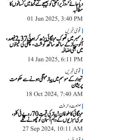
دیا جائے‘، وزیر اعلیٰ کو بھیجے گئے خط میں کسانوں کا
مطالبہ
01 Jun 2025, 3:40 PM
قومی خبریں
دسمبر میں تھوک مہنگائی بڑھ کر ہوئی 2.37 فیصد،
آلو-پیاز کے ساتھ ساتھ گوشت-مچھلی کی قیمتوں
میں بھی اضافہ
14 Jan 2025, 6:11 PM
قومی خبریں
تہوار کے موسم میں پیاز مہنگی ہونے سے حکومت
پریشان
18 Oct 2024, 7:40 AM
صنعت و حرفت
مہنگائی کا طوفان! پیاز کی قیمت 70 روپے فی کلو،
ہری سبزیوں کے دام آسمان کو چھونے لگے
27 Sep 2024, 10:11 AM