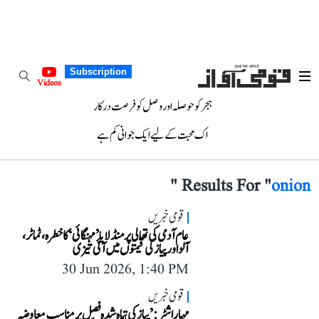
Subscription
Videos
ہجر کو حوصلہ اور وصل کو فرصت درکار
اک محبت کے لیے ایک جوانی کم ہے
"
Results For "
onion
قومی خبریں
عام آدمی کی تھالی پر منڈلایا ’مہنگائی‘ کا خطرہ، ٹماٹر،
آلو اور پیاز کی قیمتوں میں آئی تیزی
30 Jun 2026, 1:40 PM
قومی خبریں
مہاراشٹر: ’پیاز کی تباہ شدہ فصل پر مناسب معاوضہ