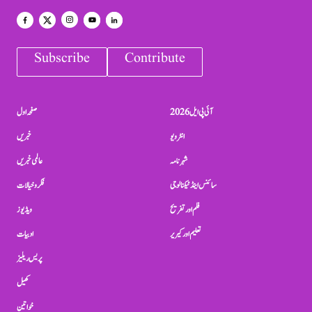
Subscribe
Contribute
آئی پی ایل 2026
صفحہ اول
انٹرویو
خبریں
شہرنامہ
عالمی خبریں
سائنس اینڈ ٹیکنالوجی
فکر و خیالات
فلم اور تفریح
ویڈیوز
تعلیم اور کیریر
ادبیات
پریس ریلیز
کھیل
خواتین