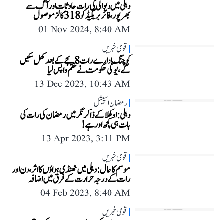
دہلی میں دیوالی کی رات حادثات اور آگ سے
بھرپور، فائر بریگیڈ کو 318 کالز موصول
01 Nov 2024, 8:40 AM
قومی خبریں
کوچنگ ادارے رات 8 بجے کے بعد کھل سکیں
گے، یوگی حکومت نے حکم واپس لیا
13 Dec 2023, 10:43 AM
رمضان اسپیشل
دہلی: اوکھلا کے ذاکر نگر میں رمضان کی رات کی
بات ہی کچھ اور ہے!
13 Apr 2023, 3:11 PM
قومی خبریں
موسم کا حال: دہلی میں ٹھنڈی ہواؤں کا اثر، دن اور
رات کے درجہ حرارت کے فرق میں اضافہ
04 Feb 2023, 8:40 AM
قومی خبریں