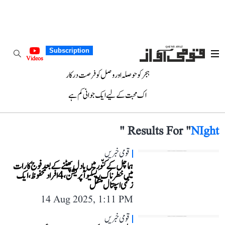
Subscription
Videos
ہجر کو حوصلہ اور وصل کو فرصت درکار
اک محبت کے لیے ایک جوانی کم ہے
"
Results For "
NIght
قومی خبریں
ہماچل کے کِنّور میں بادل پھٹنے کے بعد فوج کا رات
میں خطرناک ریسکیو آپریشن، 4 افراد محفوظ، ایک
زخمی اسپتال منتقل
14 Aug 2025, 1:11 PM
قومی خبریں