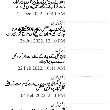
دھند نے روکی ’یوپی روڈویز‘ بسوں کی رفتار،
رات 12 بجے کے بعد نہیں ہوں گی روانہ
21 Dec 2022, 10:40 AM
قومی خبریں
پارلیمنٹ سے معطل ارکان کا 50 گھنٹے کا دھرنا
جاری، کھلے آسمان کے نیچے اس طرح گزاری رات
28 Jul 2022, 12:10 PM
کرکٹ
تاج محل کے دیدار کے لئے رات بھر کروٹیں
بدلتے رہے برائن لارا
22 Feb 2022, 10:11 AM
قومی خبریں
سری نگر ائیر پورٹ پر رن وے کی مرمت کے پیش
نظر شبانہ پروازیں معطل
04 Feb 2022, 2:11 PM
قومی خبریں