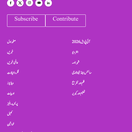
Subscribe
Contribute
آئی پی ایل 2026
صفحہ اول
انٹرویو
خبریں
شہرنامہ
عالمی خبریں
سائنس اینڈ ٹیکنالوجی
فکر و خیالات
فلم اور تفریح
ویڈیوز
تعلیم اور کیریر
ادبیات
پریس ریلیز
کھیل
خواتین