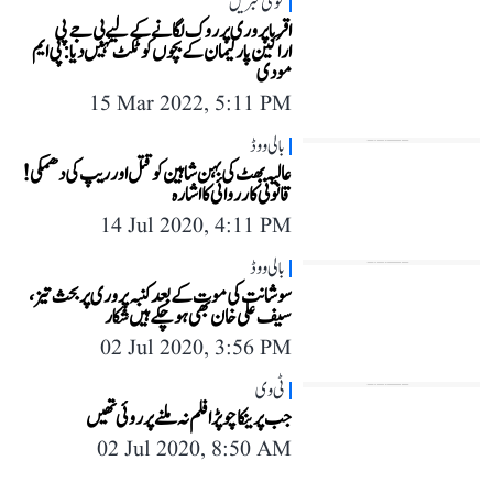
قومی خبریں
اقربا پروری پر روک لگانے کے لیے بی جے پی
اراکین پارلیمان کے بچوں کو ٹکٹ نہیں دیا: پی ایم
مودی
15 Mar 2022, 5:11 PM
بالی ووڈ
عالیہ بھٹ کی بہن شاہین کو قتل اور ریپ کی دھمکی!
قانونی کارروائی کا اشارہ
14 Jul 2020, 4:11 PM
بالی ووڈ
سوشانت کی موت کے بعد کنبہ پروری پر بحث تیز،
سیف علی خان بھی ہو چکے ہیں شکار
02 Jul 2020, 3:56 PM
ٹی وی
جب پرینکا چوپڑا فلم نہ ملنے پر روئی تھیں
02 Jul 2020, 8:50 AM