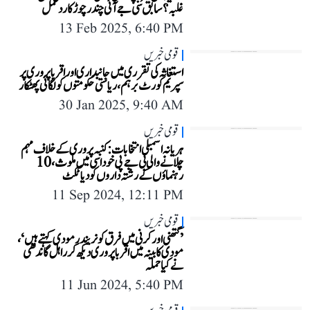
غلبہ؟ سابق سی جے آئی چندرچوڑ کا ردعمل
13 Feb 2025, 6:40 PM
قومی خبریں
استغاثہ کی تقرری میں جانبداری اور اقربا پروری پر
سپریم کورٹ برہم، ریاستی حکومتوں کو لگائی پھٹکار
30 Jan 2025, 9:40 AM
قومی خبریں
ہریانہ اسمبلی انتخابات: کنبہ پروری کے خلاف مہم
چلانے والی بی جے پی خود اسی میں ملوث، 10
رہنماؤں کے رشتہ داروں کو دیا ٹکٹ
11 Sep 2024, 12:11 PM
قومی خبریں
’کتھنی اور کرنی میں فرق کو نریندر مودی کہتے ہیں‘،
مودی کابینہ میں اقربا پروری دیکھ کر راہل گاندھی
نے کیا حملہ
11 Jun 2024, 5:40 PM