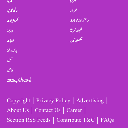
انٹرویو
خبریں
شہرنامہ
عالمی خبریں
سائنس اینڈ ٹیکنالوجی
فکر و خیالات
فلم اور تفریح
ویڈیوز
تعلیم اور کیریر
ادبیات
پریس ریلیز
کھیل
خواتین
ٹی-20 عالمی کپ 2026
Copyright
Privacy Policy
Advertising
About Us
Contact Us
Career
Section RSS Feeds
Contribute T&C
FAQs