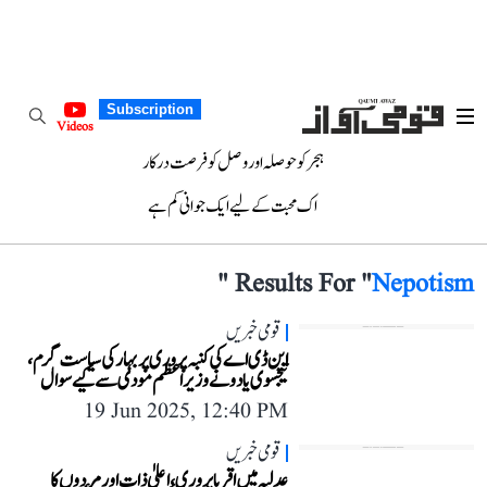
Subscription
Videos
ہجر کو حوصلہ اور وصل کو فرصت درکار
اک محبت کے لیے ایک جوانی کم ہے
"
Results For "
Nepotism
قومی خبریں
این ڈی اے کی کنبہ پروری پر بہار کی سیاست گرم،
تیجسوی یادو نے وزیر اعظم مودی سے کیے سوال
19 Jun 2025, 12:40 PM
قومی خبریں
عدلیہ میں اقربا پروری، اعلیٰ ذات اور مردوں کا