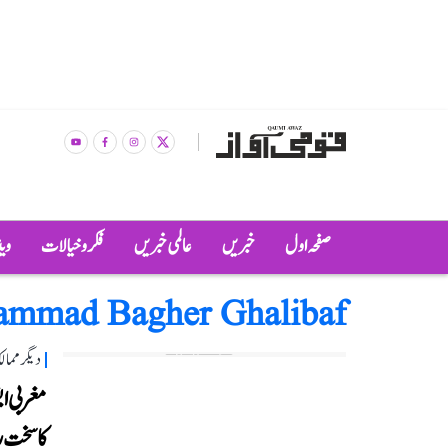
صفحہ اول
خبریں
عالمی خبریں
فکر و خیالات
وی
mmad Bagher Ghalibaf
دیگر مما
مغربی ای
کا سخت 