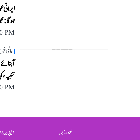
ایرانی ع
ہوگا: محم
40 PM
عالمی خبر
آبنائے ہ
تنبیہ، ک
40 PM
تعلیم اور کیریر
آئی پی ایل 2026