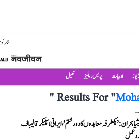
ہجر کو
ڈیوز
ادبیات
پریس ریلیز
کھیل
"
Results For "
Moha
لک
شیا بحران: ’یکطرفہ معاہدوں کا دور ختم‘، ایرانی اسپیکر قالیباف
ردعمل