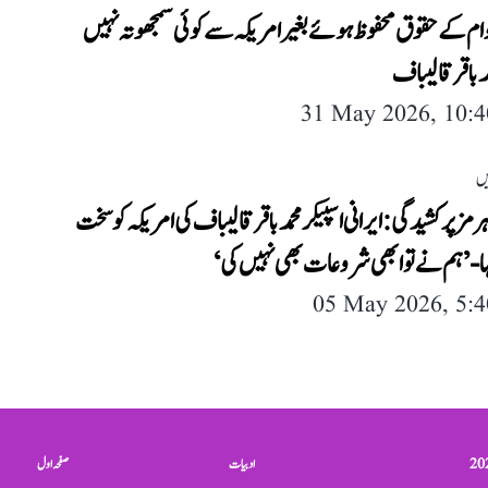
وام کے حقوق محفوظ ہوئے بغیر امریکہ سے کوئی سمجھوتہ نہیں
د باقر قالیباف
31 May 2026, 10:
یں
رمز پر کشیدگی: ایرانی اسپیکر محمد باقر قالیباف کی امریکہ کو سخت
ہا- ’ہم نے تو ابھی شروعات بھی نہیں کی‘
05 May 2026, 5:
ادبیات
صفحہ اول