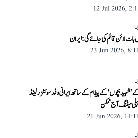
12 Jul 2026, 2:
یں
 ہاٹ لائن قائم کی جائے گی: ایران
23 Jun 2026, 8:
یں
ے ’شہید بچوں‘ کے پیغام کے ساتھ ایرانی وفد سوئٹزرلینڈ
پہلی میٹنگ آج ممکن
21 Jun 2026, 11:
یں