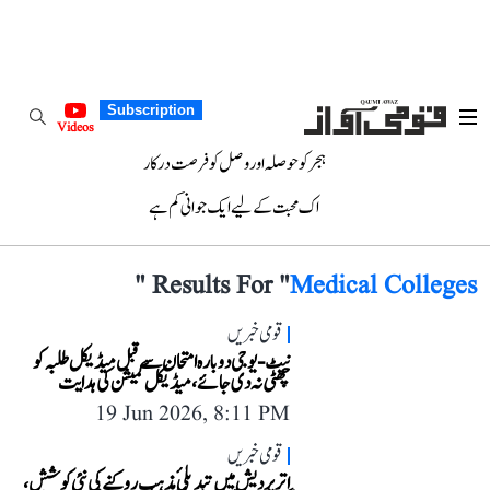
Subscription
Videos
ہجر کو حوصلہ اور وصل کو فرصت درکار
اک محبت کے لیے ایک جوانی کم ہے
"
Results For "
Medical Colleges
قومی خبریں
نیٹ-یو جی دوبارہ امتحان سے قبل میڈیکل طلبہ کو
چھٹی نہ دی جائے، میڈیکل کمیشن کی ہدایت
19 Jun 2026, 8:11 PM
قومی خبریں
اتر پردیش میں تبدیلیٔ مذہب روکنے کی نئی کوشش،