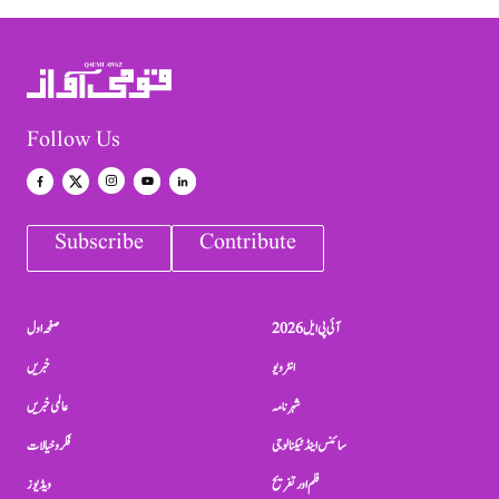
Follow Us
Subscribe
Contribute
آئی پی ایل 2026
صفحہ اول
انٹرویو
خبریں
شہرنامہ
عالمی خبریں
سائنس اینڈ ٹیکنالوجی
فکر و خیالات
فلم اور تفریح
ویڈیوز