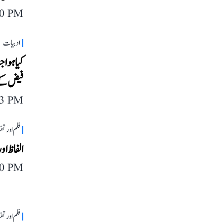
40 PM
ادبیات
کیا ہوا 
فیض کے 
43 PM
فلم اور ت
الفاظ ا
40 PM
فلم اور ت