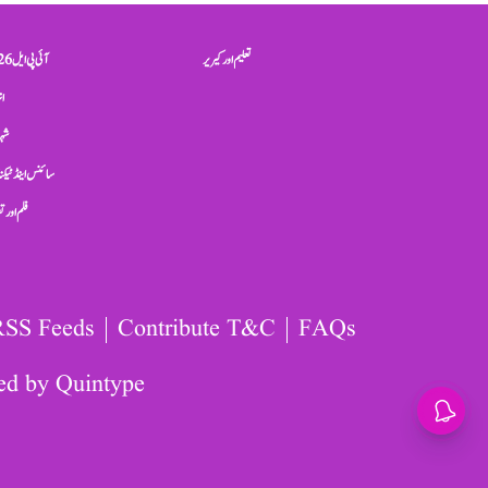
تعلیم اور کیریر
آئی پی ایل 2026
ان
شہر
سائنس اینڈ ٹیکن
فلم اور 
RSS Feeds
Contribute T&C
FAQs
ed by
Quintype