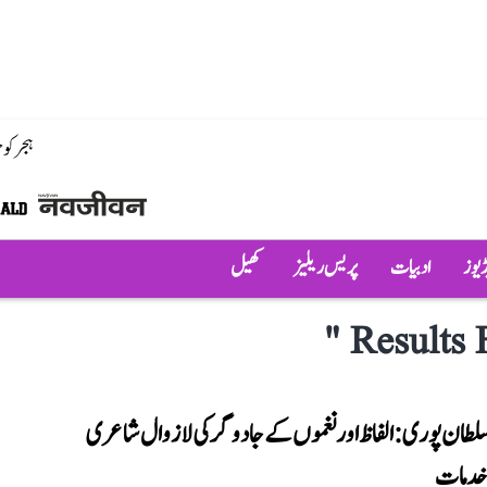
ہجر کو
ڈیوز
ادبیات
پریس ریلیز
کھیل
"
Results 
لطان پوری: الفاظ اور نغموں کے جادوگر کی لازوال شاعری
ی خدمات