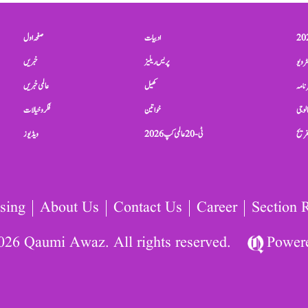
ادبیات
صفحہ اول
ٹرویو
پریس ریلیز
خبریں
نامہ
کھیل
عالمی خبریں
الوجی
خواتین
فکر و خیالات
تفریح
ٹی-20 عالمی کپ 2026
ویڈیوز
sing
About Us
Contact Us
Career
Section 
026 Qaumi Awaz. All rights reserved.
Power