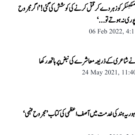
منگیشکر کو زہر دے کر قتل کرنے کی کوشش کی گئی! ’اگر مجروح
وری نہ ہوتے تو...‘
06 Feb 2022, 4:
ے شاعری کے ذریعہ معاشرے کی نبض پر ہاتھ رکھا
24 May 2021, 11:
وریہ ہند کی خدمت میں آصف اعظمی کی کتاب ’مجروح فہمی‘