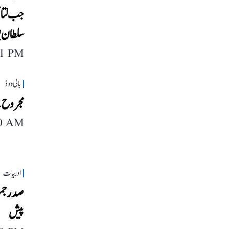
جب لتا 
سلطان پ
11 PM
بالی ووڈ
مجروح ن
40 AM
ادبیات
صدر جمہ
پیش