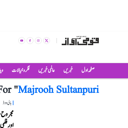
صفحہ اول
خبریں
عالمی خبریں
فکر و خیالات
وی
For "
Majrooh Sultanpuri
بالی ووڈ
مجروح س
اور فلم