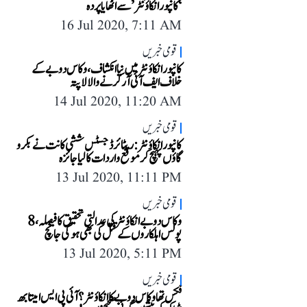
‘کانپور انکاؤنٹر’ سے اٹھایا پردہ
16 Jul 2020, 7:11 AM
قومی خبریں
کانپور انکاؤنٹر میں نیا انکشاف، وکاس دوبے کے
خلاف ایف آئی آر کرنے والا لاپتہ
14 Jul 2020, 11:20 AM
قومی خبریں
کانپور انکاؤنٹر: ریٹائرڈ جسٹس ششی کانت نے بکرو
گاؤں پہنچ کر موقع واردات کا لیا جائزہ
13 Jul 2020, 11:11 PM
قومی خبریں
وکاس دوبے انکاؤنٹر کی عدالتی تحقیق کا فیصلہ، 8
پولس اہلکاروں کے قتل کی بھی ہوگی جانچ
13 Jul 2020, 5:11 PM
قومی خبریں
فکس تھا وکاس دوبے کا انکاؤنٹر؟ آئی پی ایس امیتابھ