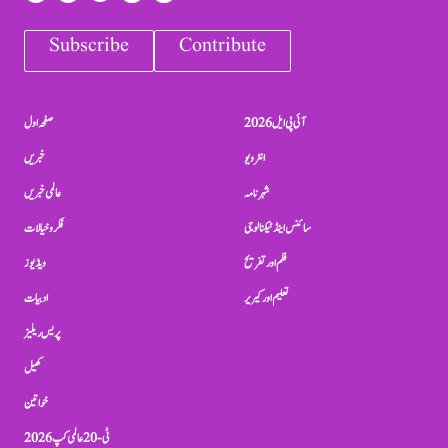
Subscribe
Contribute
آئی پی ایل 2026
صفحہ اول
انٹرویو
خبریں
شہرنامہ
عالمی خبریں
سائنس اینڈ ٹیکنالوجی
فکر و خیالات
فلم اور تفریح
ویڈیوز
تعلیم اور کیریر
ادبیات
پریس ریلیز
کھیل
خواتین
ٹی-20 عالمی کپ 2026