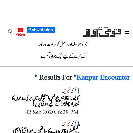
Subscription
Videos
ہجر کو حوصلہ اور وصل کو فرصت درکار
اک محبت کے لیے ایک جوانی کم ہے
"
Results For "
Kanpur Encounter
قومی خبریں
کانپور انکاؤنٹر: پولس اسٹیشن میں بری روحوں کا
بسیرا، چھٹکارا کے لیے ہوئی پوجا!
02 Sep 2020, 6:29 PM
قومی خبریں
گینگسٹر وکاس دوبے کا ساتھی 'رامو باجپئی' بھی