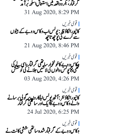
گرفتار، بکرو واقعہ میں استعمال اسلحہ برآمد
31 Aug 2020, 8:29 PM
قومی خبریں
کانپور انکاؤنٹر: پولس اب وکاس دوبے کے بیٹوں
سے کرے گی پوچھ تاچھ
21 Aug 2020, 8:46 PM
قومی خبریں
وکاس دوبے کا خونخوار ساتھی گرفتار، اسی نے کی
تھی 8 پولس والوں کی لاشیں جلانے کی کوشش
03 Aug 2020, 4:26 PM
قومی خبریں
کانپور انکاؤنٹر: آٹھ پولس اہلکاروں پر گولی برسانے
والے وکاس دوبے کا ایک اور ساتھی گرفتار
24 Jul 2020, 6:25 PM
قومی خبریں
وکاس دوبے کے گرفتار شدہ ساتھی ششی کانت نے