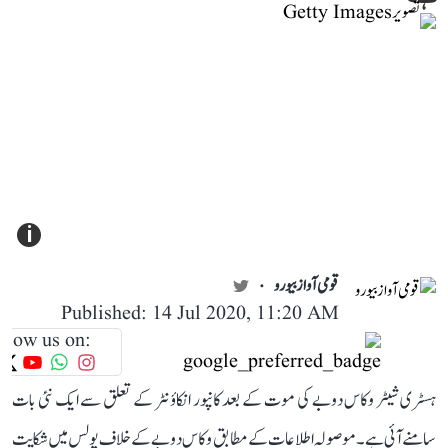
i
قومی آواز بیورو
Published: 14 Jul 2020, 11:20 AM
llow us on:
ہسٹری شیٹر وکاس دوبے کی موت کے بعد کانپور انکاؤنٹر کے تعلق سے ایک نئی بات
سامنے آئی ہے۔ موصولہ اطلاعات کے مطابق وکاس دوبے کے خلاف پولس میں شکایت