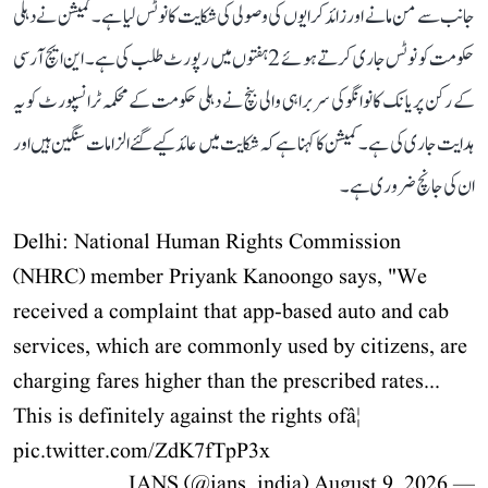
جانب سے من مانے اور زائد کرایوں کی وصولی کی شکایت کا نوٹس لیا ہے۔ کمیشن نے دہلی
حکومت کو نوٹس جاری کرتے ہوئے 2 ہفتوں میں رپورٹ طلب کی ہے۔ این ایچ آر سی
کے رکن پریانک کانوانگو کی سربراہی والی بنچ نے دہلی حکومت کے محکمہ ٹرانسپورٹ کو یہ
ہدایت جاری کی ہے۔ کمیشن کا کہنا ہے کہ شکایت میں عائد کیے گئے الزامات سنگین ہیں اور
ان کی جانچ ضروری ہے۔
Delhi: National Human Rights Commission
(NHRC) member Priyank Kanoongo says, "We
received a complaint that app-based auto and cab
services, which are commonly used by citizens, are
charging fares higher than the prescribed rates...
This is definitely against the rights ofâ¦
pic.twitter.com/ZdK7fTpP3x
August 9, 2026
— IANS (@ians_india)