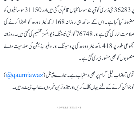
پر 36283 نئی ڈیری کوآپریٹو سوسائٹیاں قائم کی گئی ہیں اور 31150 سوسائٹیوں کو
مضبوط کیا گیا ہے۔ اس کے ساتھ ہی روزانہ 168 لاکھ لیٹر دودھ کو ٹھنڈا کرنے کی
صلاحیت تیار کی گئی ہے اور 76748 کوالٹی ٹیسٹنگ ڈیوائسز تقسیم کی گئی ہیں۔ روزانہ
مجموعی طور پر 418 لاکھ لیٹر دودھ کی پروسیسنگ اور ویلیو ایڈیشن کی صلاحیت والے
منصوبوں کو بھی منظوری دی گئی ہے۔
قومی آواز اب ٹیلی گرام پر بھی دستیاب ہے۔ ہمارے چینل (
qaumiawaz@
)
کو جوائن کرنے کے لئے یہاں کلک کریں اور تازہ ترین خبروں سے اپ ڈیٹ رہیں۔
ADVERTISEMENT