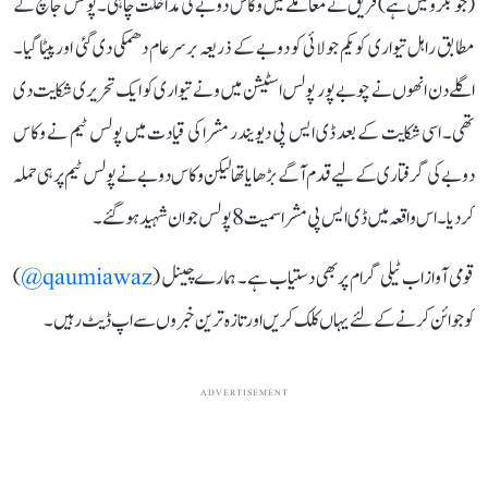
(جو بکرو میں ہے) فریق نے معاملے میں وکاس دوبے کی مداخلت چاہی۔ پولس جانچ کے
مطابق راہل تیواری کو یکم جولائی کو دوبے کے ذریعہ برسرعام دھمکی دی گئی اور پیٹا گیا۔
اگلے دن انھوں نے چوبے پور پولس اسٹیشن میں ونے تیواری کو ایک تحریری شکایت دی
تھی۔ اسی شکایت کے بعد ڈی ایس پی دیویندر مشرا کی قیادت میں پولس ٹیم نے وکاس
دوبے کی گرفتاری کے لیے قدم آگے بڑھایا تھا لیکن وکاس دوبے نے پولس ٹیم پر ہی حملہ
کر دیا۔ اس واقعہ میں ڈی ایس پی مشرا سمیت 8 پولس جوان شہید ہو گئے۔
قومی آواز اب ٹیلی گرام پر بھی دستیاب ہے۔ ہمارے چینل (
qaumiawaz@
)
کو جوائن کرنے کے لئے یہاں کلک کریں اور تازہ ترین خبروں سے اپ ڈیٹ رہیں۔
ADVERTISEMENT