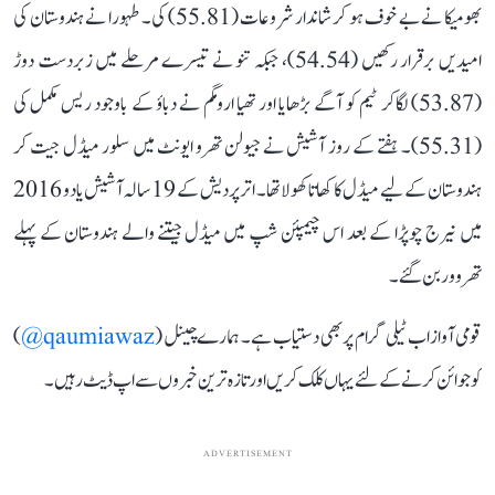
بھومیکا نے بے خوف ہو کر شاندار شروعات (55.81) کی۔ طہورا نے ہندوستان کی
امیدیں برقرار رکھیں (54.54)، جبکہ تنو نے تیسرے مرحلے میں زبردست دوڑ
(53.87) لگاکر ٹیم کو آگے بڑھایا اور تھیا ارومگم نے دباؤ کے باوجود ریس مکمل کی
(55.31)۔ ہفتے کے روز آشیش نے جیولن تھرو ایونٹ میں سلور میڈل جیت کر
ہندوستان کے لیے میڈل کا کھاتا کھولا تھا۔ اتر پردیش کے 19 سالہ آشیش یادو 2016
میں نیرج چوپڑا کے بعد اس چیمپئن شپ میں میڈل جیتنے والے ہندوستان کے پہلے
تھروور بن گئے۔
قومی آواز اب ٹیلی گرام پر بھی دستیاب ہے۔ ہمارے چینل (
qaumiawaz@
)
کو جوائن کرنے کے لئے یہاں کلک کریں اور تازہ ترین خبروں سے اپ ڈیٹ رہیں۔
ADVERTISEMENT