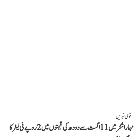
قومی خبریں
مہاراشٹر میں 11 اگست سے دودھ کی قیمتوں میں 2 روپے فی لیٹر کا