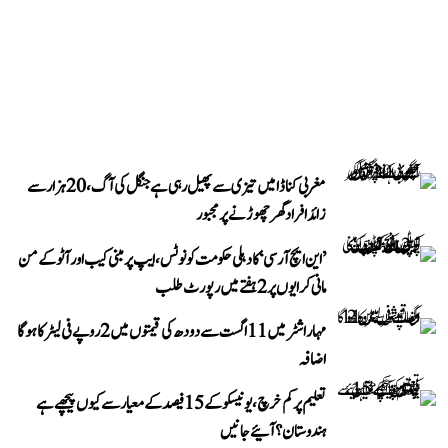
مغربی کناڈا میں تیزی سے پھیل رہی ہے جنگل کی آگ، 20 ہزار سے
زائد افراد گھر چھوڑنے پر مجبور
’این ایچ آر سی‘ کا دہلی حکومت کو نوٹس، ایپ پر مبنی کیب اور آٹو کے من
مانی کرایوں پر 2 ہفتے میں رپورٹ طلب
مہاراشٹر میں 11 اگست سے دودھ کی قیمتوں میں 2 روپے فی لیٹر کا ہوگا
اضافہ
تعلیم پر کم خرچ، یونیسکو کے 15 فیصد کے معیار سے کیوں پیچھے ہے
ہندوستان؟ آئیے جانیں