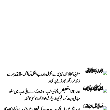
مغربی کناڈا میں تیزی سے پھیل رہی ہے جنگل کی آگ، 20 ہزار سے
زائد افراد گھر چھوڑنے پر مجبور
انڈر 20 ایتھلیٹکس چمپئن شپ: بسنت کمار نے ہائی جمپ میں سلور
میڈل جیت کر رقم کی تاریخ، شاہنواز کو ملا کانسی کا تمغہ
مہاراشٹر میں 11 اگست سے دودھ کی قیمتوں میں 2 روپے فی لیٹر کا ہوگا