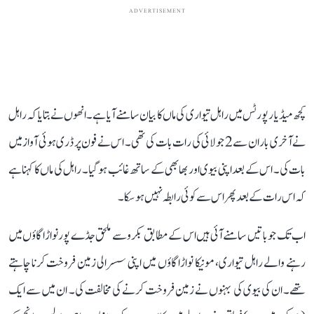
ADVERTISEMENT
کچھ میڈیا رپورٹس میں راہل تیواری کی ماں کا بیان سامنے آیا ہے۔ انھوں نے بتایا کہ راہل
نے آخری بار ان سے 2 جولائی کی رات بات کی تھی۔ اس نے فون پر ڈری ہوئی آواز میں
بات کی۔ اس کے بعد اپنی بیوی اور بھابھی کے ساتھ غائب ہو گیا۔ راہل کی ماں کا کہنا ہے
کہ اس رات کے بعد پھر اس سے کوئی رابطہ نہیں ہو سکا۔
اب تک جو باتیں سامنے آئی ہیں اس کے مطابق بکرو سے ملحق جڈے پور نواڑا گاؤں میں
رہنے والے راہل تیواری، مونیکا نواڑا گاؤں میں اپنی سسرالی زمین فروخت کرنا چاہتے
تھے۔ ان کی بیوی کی بہنوں نے زمین فروخت کرنے کی مخالفت کی۔ ان میں سے ایک