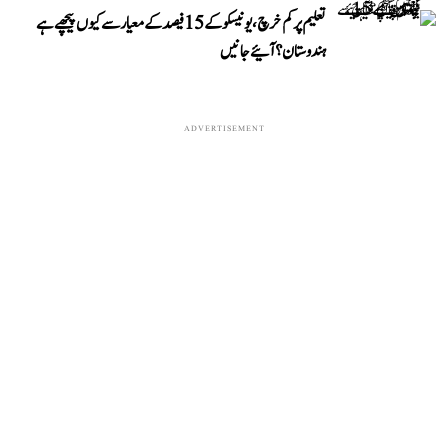
تعلیم پر کم خرچ، یونیسکو کے 15 فیصد کے معیار سے کیوں پیچھے ہے
ہندوستان؟ آئیے جانیں
ADVERTISEMENT