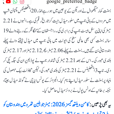
بسنت کمار میگھوال نے اوریگن کے یوجین میں ہو رہے انڈر 20 ایتھلیٹکس چمپئن شپ
میں مردوں کے ہائی جمپ میں سلور میڈل جیت کر تاریخ رقم کی ہے۔ انہوں نے 2.21
میٹر کی اپنی پرسنل بیسٹ جمپ کی برابری کی۔ راجستھان کے گنگا نگر کے رہنے والے 19
سالہ بسنت کسی بھی عالمی سطح کی ایونٹ میں ہائی جمپ میں میڈل جیتنے والے پہلے
ہندوستانی بن گئے ہیں۔ بسنت نے پہلے 2.06 میٹر، پھر 2.12 میٹر اور 2.17 میٹر کی
بلندی عبور کی۔ اس کے بعد 2.21 میٹر کی شاندار جمپ نے پوڈیم پر ان کی جگہ پکی کر
دی۔ ٹاپ 3 ایتھلیٹس نے 2.21 میٹر کی بلندی عبور کی، لیکن ’کاؤنٹ بیک‘ اصول کی
بنیاد پر بسنت نے سلور میڈل اپنے نام کیا۔ الجزائر کے یونس ایاچی نے گولڈ میڈل جیتا،
جبکہ برطانیہ کے اوٹس پول نے برونز میڈل حاصل کیا۔
یہ بھی پڑھیں :
کامن ویلتھ گیمز 2026: مینز جویلین تھرو میں ہندوستان کو