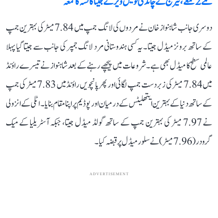
ملے 2 تمغے، نیرج نے چاندی تو یش ویر نے جیتا کانسہ کا تمغہ
دوسری جانب شاہنواز خان نے مردوں کی لانگ جمپ میں 7.84 میٹر کی بہترین جمپ
کے ساتھ برونز میڈل جیتا۔ یہ کسی ہندوستانی مرد لانگ جمپر کی جانب سے جیتا گیا پہلا
عالمی سطح کا میڈل بھی ہے۔ شروعات میں پیچھے رہنے کے بعد شاہنواز نے تیسرے راؤنڈ
میں 7.84 میٹر کی زبردست جمپ لگائی اور پھر پانچویں راؤنڈ میں 7.83 میٹر کی جمپ
کے ساتھ دنیا کے بہترین ایتھلیٹس کے درمیان اور پوڈیم پر اپنا مقام بنایا۔ اٹلی کے انزولی
نے 7.97 میٹر کی بہترین جمپ کے ساتھ گولڈ میڈل جیتا، جبکہ آسٹریلیا کے میک
گرودر (7.96 میٹر) نے سلور میڈل پر قبضہ کیا۔
ADVERTISEMENT