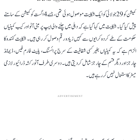
کمیشن کو 29 جولائی کو ایک شکایت موصول ہوئی تھی، جسے 4 اگست کو کمیشن کے سامنے
پیش کیا گیا۔ شکایت میں کہا گیا ہے کہ دہلی میں چلنے والی ایپ پر مبنی آٹو اور کیب کمپنیاں
حکومت کے طے کردہ کرایوں سے کہیں زیادہ رقم وصول کر رہی ہیں۔ شکایت کنندہ کا
الزام ہے کہ یہ کمپنیاں بغیر کسی شفافیت کے سرج پرائسنگ، پلیٹ فارم فیس، ڈیمانڈ
چارجز اور دیگر قسم کے چارجز شامل کر دیتی ہیں۔ دوسری طرف آٹو رکشہ ڈرائیور لازمی
میٹر کا استعمال نہیں کر رہے ہیں۔
ADVERTISEMENT