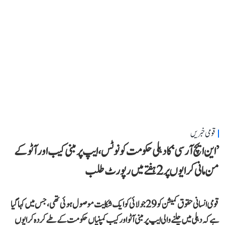
قومی خبریں
’این ایچ آر سی‘ کا دہلی حکومت کو نوٹس، ایپ پر مبنی کیب اور آٹو کے
من مانی کرایوں پر 2 ہفتے میں رپورٹ طلب
قومی انسانی حقوق کمیشن کو 29 جولائی کو ایک شکایت موصول ہوئی تھی، جس میں کہا گیا
ہے کہ دہلی میں چلنے والی ایپ پر مبنی آٹو اور کیب کمپنیاں حکومت کے طے کردہ کرایوں