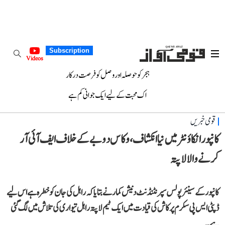
Subscription
Videos
ہجر کو حوصلہ اور وصل کو فرصت درکار
اک محبت کے لیے ایک جوانی کم ہے
قومی خبریں
کانپور انکاؤنٹر میں نیا انکشاف، وکاس دوبے کے خلاف ایف آئی آر
کرنے والا لاپتہ
کانپور کے سینئر پولس سپرنٹنڈنٹ دنیش کمار نے بتایا کہ راہل کی جان کو خطرہ ہے اس لیے
ڈپٹی ایس پی سکرم پرکاش کی قیادت میں ایک ٹیم لاپتہ راہل تیواری کی تلاش میں لگ گئی
ہے۔