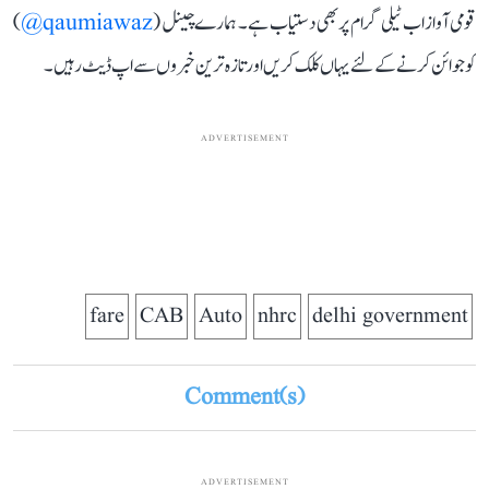
قومی آواز اب ٹیلی گرام پر بھی دستیاب ہے۔ ہمارے چینل (
qaumiawaz@
)
کو جوائن کرنے کے لئے یہاں کلک کریں اور تازہ ترین خبروں سے اپ ڈیٹ رہیں۔
ADVERTISEMENT
fare
CAB
Auto
nhrc
delhi government
Comment(s)
ADVERTISEMENT