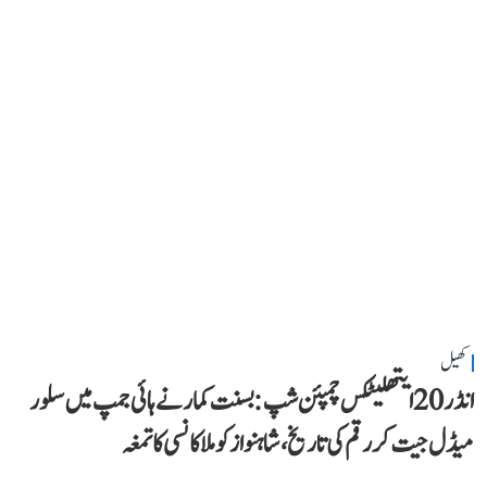
کھیل
انڈر 20 ایتھلیٹکس چمپئن شپ: بسنت کمار نے ہائی جمپ میں سلور
میڈل جیت کر رقم کی تاریخ، شاہنواز کو ملا کانسی کا تمغہ