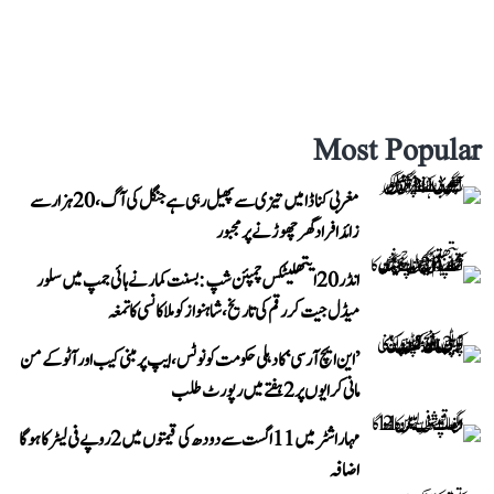
Most Popular
مغربی کناڈا میں تیزی سے پھیل رہی ہے جنگل کی آگ، 20 ہزار سے
زائد افراد گھر چھوڑنے پر مجبور
انڈر 20 ایتھلیٹکس چمپئن شپ: بسنت کمار نے ہائی جمپ میں سلور
میڈل جیت کر رقم کی تاریخ، شاہنواز کو ملا کانسی کا تمغہ
’این ایچ آر سی‘ کا دہلی حکومت کو نوٹس، ایپ پر مبنی کیب اور آٹو کے من
مانی کرایوں پر 2 ہفتے میں رپورٹ طلب
مہاراشٹر میں 11 اگست سے دودھ کی قیمتوں میں 2 روپے فی لیٹر کا ہوگا
اضافہ