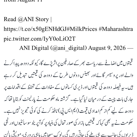
from August 11
Read
@ANI
Story |
https://t.co/x50gENHdGJ
#MilkPrices
#Maharashtra
pic.twitter.com/IyY0oLiO2T
August 9, 2026
— ANI Digital (@ani_digital)
قیمتوں میں اضافے سے ریاست بھر کے صارفین پر اثر پڑے گا، کیونکہ دودھ پیدا کرنے
والے اور پروسیسر گائے اور بھینس دونوں طرح کے دودھ کی قیمتیں تبدیل کر رہے
ہیں۔ یہ فیصلہ دودھ کی قیمتوں اور ڈیری کسانوں کے مفادات کے تحفظ کے اقدامات پر
جاری بات چیت کے درمیان لیا گیا ہے۔ گزشتہ ماہ حکومت نے پارلیمنٹ کو بتایا تھا کہ
دودھ کے لیے کم از کم امدادی قیمت (ایم ایس پی) نافذ کرنے کی کوئی تجویز نہیں ہے۔
حکومت نے یہ بھی کہا کہ قیمتیں بازار کی صورتحال کی بنیاد پر کوآپریٹو سوسائٹیوں اور نجی
ڈیریوں کی جانب سے ہی طے کی جاتی رہیں گی۔ لوک سبھا میں ماہی پروری، مویشی پالن