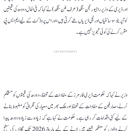
اور ڈیری کے وزیر راجیو رنجن سنگھ (عرف للن سنگھ) نے کہا کہ فی الحال دودھ کی قیمتیں
کوآپریٹو سوسائٹیاں اور نجی ڈیریاں طے کرتی ہیں، اور اس پروڈکٹ کے لیے ایم ایس پی
مقرر کرنے کی کوئی تجویز نہیں ہے۔
ADVERTISEMENT
وزیر نے کہا کہ حکومت ڈیری فارمرز کے مفادات کے تحفظ، دودھ کی قیمتوں کو مستحکم
کرنے، صارفین کے مفادات کے تحفظ اور ملک بھر میں معیار کی نگرانی کو مضبوط بنانے
کے لیے کئی اقدامات کر رہی ہے۔ حکومت نے کہا ہے کہ زیادہ سے زیادہ دودھ پیدا
کرنے والوں کو منظم شعبے میں لانے کے لیے مارچ 2026 تک گاؤں کی سطح