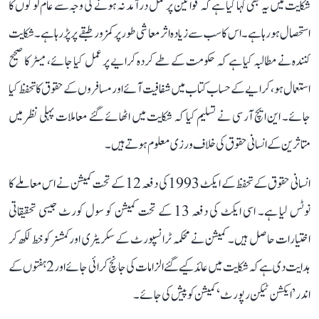
شکایت میں یہ بھی کہا گیا ہے کہ قوانین پر عمل درآمد نہ ہونے کی وجہ سے عام لوگوں کا
استحصال ہو رہا ہے۔ اس کا سب سے زیادہ اثر معاشی طور پر کمزور طبقے پر پڑ رہا ہے۔ شکایت
کنندہ نے مطالبہ کیا ہے کہ حکومت کے طے کردہ کرایے پر عمل کیا جائے، میٹر کا صحیح
استعمال ہو، کرایے کے حساب کتاب میں شفافیت آئے اور مسافروں کے حقوق کا تحفظ کیا
جائے۔ این ایچ آر سی نے تسلیم کیا کہ شکایت میں اٹھائے گئے معاملات پہلی نظر میں
متاثرین کے انسانی حقوق کی خلاف ورزی معلوم ہوتے ہیں۔
انسانی حقوق کے تحفظ کے ایکٹ 1993 کی دفعہ 12 کے تحت کمیشن نے اس معاملے کا
نوٹس لیا ہے۔ اسی ایکٹ کی دفعہ 13 کے تحت کمیشن کو سول کورٹ جیسی تحقیقاتی
اختیارات حاصل ہیں۔ کمیشن نے محکمہ ٹرانسپورٹ کے سکریٹری اور کمشنر کو خط لکھ کر
ہدایت دی ہے کہ شکایت میں عائد کیے گئے الزامات کی جانچ کرائی جائے اور 2 ہفتوں کے
اندر ’ایکشن ٹیکن رپورٹ‘ کمیشن کو پیش کی جائے۔