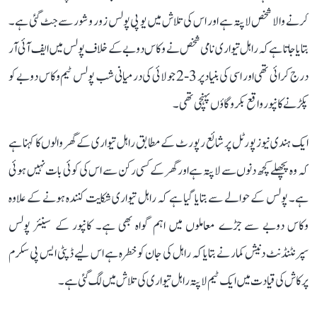
کرنے والا شخص لاپتہ ہے اور اس کی تلاش میں یو پی پولس زور و شور سے جٹ گئی ہے۔
بتایا جاتا ہے کہ راہل تیواری نامی شخص نے وکاس دوبے کے خلاف پولس میں ایف آئی آر
درج کرائی تھی اور اسی کی بنیاد پر 3-2 جولائی کی درمیانی شب پولس ٹیم وکاس دوبے کو
پکڑنے کانپور واقع بکرو گاؤں پہنچی تھی۔
ایک ہندی نیوز پورٹل پر شائع رپورٹ کے مطابق راہل تیواری کے گھر والوں کا کہنا ہے
کہ وہ پچھلے کچھ دنوں سے لاپتہ ہے اور گھر کے کسی رکن سے اس کی کوئی بات نہیں ہوئی
ہے۔ پولس کے حوالے سے بتایا گیا ہے کہ راہل تیواری شکایت کنندہ ہونے کے علاوہ
وکاس دوبے سے جڑے معاملوں میں اہم گواہ بھی ہے۔ کانپور کے سینئر پولس
سپرنٹنڈنٹ دنیش کمار نے بتایا کہ راہل کی جان کو خطرہ ہے اس لیے ڈپٹی ایس پی سکرم
پرکاش کی قیادت میں ایک ٹیم لاپتہ راہل تیواری کی تلاش میں لگ گئی ہے۔