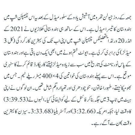
جمعہ کے روز جیولن تھرو میں آشیش یادو کے سلور میڈل کے بعد یہ اس چیمپئن شپ میں
ہندوستان کا تیسرا میڈل ہے۔ اس کے ساتھ ہی ہندوستانی کھلاڑیوں نے 2021 کے
انڈر 20 ورلڈ ایتھلیٹکس چیمپئن شپ میں اپنی اب تک کی بہترین کارکردگی (کل 3
میڈلز) کی برابری کر لی ہے۔ ایونٹ ختم ہونے میں ابھی ایک دن باقی ہے اور ہندوستان
کے پاس ٹورنامنٹ کی تاریخ میں سب سے زیادہ میڈلز جیتنے کا ریکارڈ قائم کرنے کا سنہری
موقع ہے۔ اس سے پہلے ہندوستان کی خواتین کی 4×400 میٹر ریلے ٹیم ۔ جس میں
بھومیکا نیہتے، طہورا خاتون، تنو چودھری اور تھیا ارومگم شامل تھیں۔ ان لوگوں نے اپنی
ہیٹ میں ٹاپ 3 میں جگہ بنا کر فائنل کے لیے کوالیفائی کیا۔ انہوں نے (3:39.53)
کا وقت لیا، جبکہ امریکہ (3:32.66) اور آسٹریلیا (3:33.68 ۔ سیزن کا بہترین
وقت) ان سے آگے رہے۔