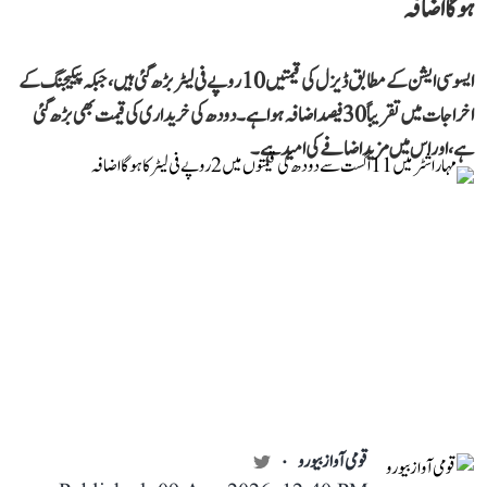
ہوگا اضافہ
ایسوسی ایشن کے مطابق ڈیزل کی قیمتیں 10 روپے فی لیٹر بڑھ گئی ہیں، جبکہ پیکیجنگ کے
اخراجات میں تقریباً 30 فیصد اضافہ ہوا ہے۔ دودھ کی خریداری کی قیمت بھی بڑھ گئی
ہے، اور اس میں مزید اضافے کی امید ہے۔
قومی آواز بیورو