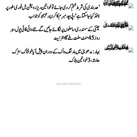
’حد بندی کی شرط ختم کر دی جائے تو خواتین ریزرویشن بل فوری طور پر
نافذ کیا جا سکتا ہے‘، پی چدمبرم کا کرن رجیجو کو جواب
چنئی کے سمندری ساحلوں پر لگائے جائیں گے نئے وائی فائی پول، ہر
روز 45 منٹ مفت ملے گا انٹرنیٹ
بہار: مدھوبنی میں مارننگ واک کے دوران پیش آیا خوفناک سڑک
حادثہ، 3 خواتین ہلاک
ADVERTISEMENT