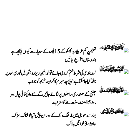
تعلیم پر کم خرچ، یونیسکو کے 15 فیصد کے معیار سے کیوں پیچھے ہے
ہندوستان؟ آئیے جانیں
’حد بندی کی شرط ختم کر دی جائے تو خواتین ریزرویشن بل فوری طور پر
نافذ کیا جا سکتا ہے‘، پی چدمبرم کا کرن رجیجو کو جواب
چنئی کے سمندری ساحلوں پر لگائے جائیں گے نئے وائی فائی پول، ہر
روز 45 منٹ مفت ملے گا انٹرنیٹ
بہار: مدھوبنی میں مارننگ واک کے دوران پیش آیا خوفناک سڑک
حادثہ، 3 خواتین ہلاک