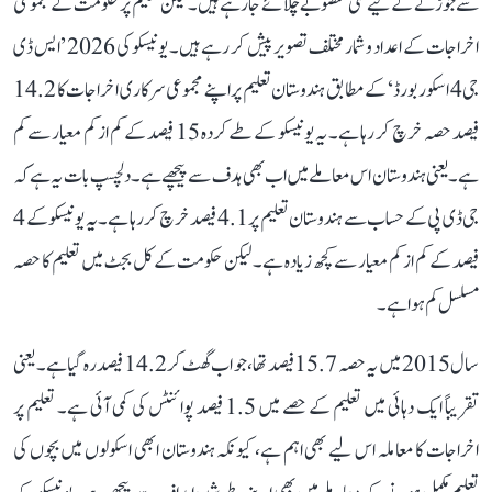
سے جوڑنے کے لیے کئی منصوبے چلائے جا رہے ہیں۔ لیکن تعلیم پر حکومت کے مجموعی
اخراجات کے اعداد و شمار مختلف تصویر پیش کر رہے ہیں۔ یونیسکو کی 2026 ’ایس ڈی
جی 4 اسکور بورڈ‘ کے مطابق ہندوستان تعلیم پر اپنے مجموعی سرکاری اخراجات کا 14.2
فیصد حصہ خرچ کر رہا ہے۔ یہ یونیسکو کے طے کردہ 15 فیصد کے کم از کم معیار سے کم
ہے۔ یعنی ہندوستان اس معاملے میں اب بھی ہدف سے پیچھے ہے۔ دلچسپ بات یہ ہے کہ
جی ڈی پی کے حساب سے ہندوستان تعلیم پر 4.1 فیصد خرچ کر رہا ہے۔ یہ یونیسکو کے 4
فیصد کے کم از کم معیار سے کچھ زیادہ ہے۔ لیکن حکومت کے کل بجٹ میں تعلیم کا حصہ
مسلسل کم ہوا ہے۔
سال 2015 میں یہ حصہ 15.7 فیصد تھا، جو اب گھٹ کر 14.2 فیصد رہ گیا ہے۔ یعنی
تقریباً ایک دہائی میں تعلیم کے حصے میں 1.5 فیصد پوائنٹس کی کمی آئی ہے۔ تعلیم پر
اخراجات کا معاملہ اس لیے بھی اہم ہے، کیونکہ ہندوستان ابھی اسکولوں میں بچوں کی