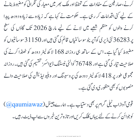
کرنے، صارفین کے مفادات کے تحفظ اور ملک بھر میں معیار کی نگرانی کو مضبوط بنانے
کے لیے کئی اقدامات کر رہی ہے۔ حکومت نے کہا ہے کہ زیادہ سے زیادہ دودھ پیدا
کرنے والوں کو منظم شعبے میں لانے کے لیے مارچ 2026 تک گاؤں کی سطح
پر 36283 نئی ڈیری کوآپریٹو سوسائٹیاں قائم کی گئی ہیں اور 31150 سوسائٹیوں کو
مضبوط کیا گیا ہے۔ اس کے ساتھ ہی روزانہ 168 لاکھ لیٹر دودھ کو ٹھنڈا کرنے کی
صلاحیت تیار کی گئی ہے اور 76748 کوالٹی ٹیسٹنگ ڈیوائسز تقسیم کی گئی ہیں۔ روزانہ
مجموعی طور پر 418 لاکھ لیٹر دودھ کی پروسیسنگ اور ویلیو ایڈیشن کی صلاحیت والے
منصوبوں کو بھی منظوری دی گئی ہے۔
قومی آواز اب ٹیلی گرام پر بھی دستیاب ہے۔ ہمارے چینل (
qaumiawaz@
)
کو جوائن کرنے کے لئے یہاں کلک کریں اور تازہ ترین خبروں سے اپ ڈیٹ رہیں۔