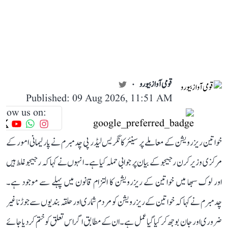
قومی آواز بیورو
Published: 09 Aug 2026, 11:51 AM
llow us on:
خواتین ریزرویشن کے معاملے پر سینئر کانگریس لیڈر پی چدمبرم نے پارلیمانی امور کے
مرکزی وزیر کرن رجیجو کے بیان پر جوابی حملہ کیا ہے۔ انہوں نے کہا کہ رجیجو غلط ہیں
اور لوک سبھا میں خواتین کے ریزرویشن کا التزام قانون میں پہلے سے موجود ہے۔
چدمبرم نے کہا کہ خواتین کے ریزرویشن کو مردم شماری اور حلقہ بندیوں سے جوڑنا غیر
ضروری اور جان بوجھ کر کیا گیا عمل ہے۔ ان کے مطابق اگر اس تعلق کو ختم کر دیا جائے