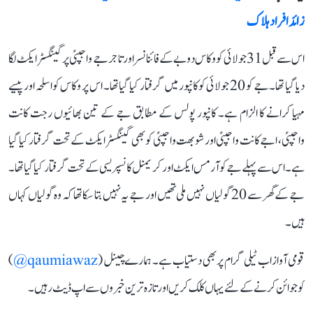
زائد افراد ہلاک
اس سے قبل 31 جولائی کو وکاس دوبے کے فائنانسر اور تاجر جے واجپئی پر گینگسٹر ایکٹ لگا
دیا گیا تھا۔ جے کو 20 جولائی کو کانپور میں گرفتار کیا گیا تھا۔ اس پر وکاس کو اسلحہ اور پیسے
مہیا کرانے کا الزام ہے۔ کانپور پولس کے مطابق جے کے تین بھائیوں رجت کانت
واجپئی، اجے کانت واجپئی اور شوبھت واجپئی کو بھی گینگسٹر ایکٹ کے تحت گرفتار کیا گیا
ہے۔ اس سے پہلے جے کو آرمس ایکٹ اور کریمنل کانسپریسی کے تحت گرفتار کیا گیا تھا۔
جے کے گھر سے 20 گولیاں نہیں ملی تھیں اور جے یہ نہیں بتا سکا تھا کہ وہ گولیاں کہاں
ہیں۔
قومی آواز اب ٹیلی گرام پر بھی دستیاب ہے۔ ہمارے چینل (
qaumiawaz@
)
کو جوائن کرنے کے لئے یہاں کلک کریں اور تازہ ترین خبروں سے اپ ڈیٹ رہیں۔