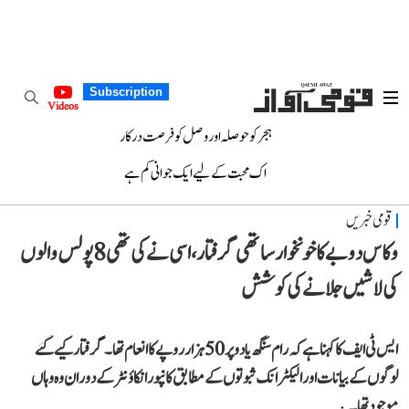
Subscription
Videos
ہجر کو حوصلہ اور وصل کو فرصت درکار
اک محبت کے لیے ایک جوانی کم ہے
قومی خبریں
وکاس دوبے کا خونخوار ساتھی گرفتار، اسی نے کی تھی 8 پولس والوں
کی لاشیں جلانے کی کوشش
ایس ٹی ایف کا کہنا ہے کہ رام سنگھ یادو پر 50 ہزار روپے کا انعام تھا۔ گرفتار کیے گئے
لوگوں کے بیانات اور الیکٹرانک ثبوتوں کے مطابق کانپور انکاؤنٹر کے دوران وہ وہاں
موجود تھا۔