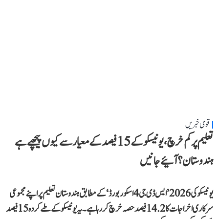
قومی خبریں
تعلیم پر کم خرچ، یونیسکو کے 15 فیصد کے معیار سے کیوں پیچھے ہے
ہندوستان؟ آئیے جانیں
یونیسکو کی 2026 ’ایس ڈی جی 4 اسکور بورڈ‘ کے مطابق ہندوستان تعلیم پر اپنے مجموعی
سرکاری اخراجات کا 14.2 فیصد حصہ خرچ کر رہا ہے۔ یہ یونیسکو کے طے کردہ 15 فیصد