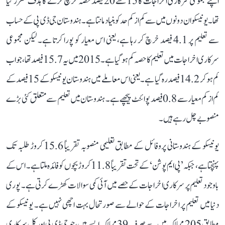
اپنے مجموعی سرکاری اخراجات کا 15 سے 20 فیصد حصہ خرچ کرنے کا ہدف مقرر کیا
تھا۔ یونیسکو ان دونوں میں سے کم از کم حد کو بنیاد مانتا ہے۔ ہندوستان جی ڈی پی کے حساب
سے تعلیم پر 4.1 فیصد خرچ کر رہا ہے، یعنی اس معیار کو پورا کرتا ہے۔ لیکن مجموعی
سرکاری اخراجات میں تعلیم کا حصہ کم ہو گیا ہے۔ 2015 میں یہ 15.7 فیصد تھا، جو اب
کم ہو کر 14.2 فیصد رہ گیا ہے۔ یعنی اس معاملے میں ہندوستان یونیسکو کے 15 فیصد کے
کم از کم معیار سے 0.8 فیصد پوائنٹ پیچھے ہے۔ ہندوستان میں تعلیم سے متعلق کئی بڑے
منصوبے چل رہے ہیں۔
یونیسکو کے ہندوستانی پروفائل کے مطابق تعلیمی منصوبہ تقریباً 15.6 کروڑ طلبہ تک
پہنچتا ہے، جبکہ ’پی ایم پوشن‘ کے تحت تقریباً 11.8 کروڑ بچوں کو فائدہ ملتا ہے۔ اس کے
باوجود تعلیم پر سرکاری اخراجات کے حصے میں آئی کمی سوالات کھڑے کرتی ہے۔ پوری
دنیا میں تعلیم پر اخراجات کے حوالے سے صورتحال بہت اچھی نہیں ہے۔ یونیسکو کے
مطابق 205 ممالک میں سے صرف 39 ممالک ایسے ہیں، جو جی ڈی پی اور کل سرکاری