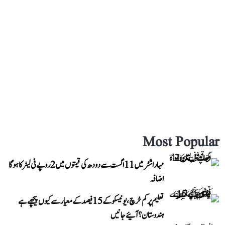
Most Popular
مہاراشٹر میں 11 اگست سے دودھ کی قیمتوں میں 2 روپے فی لیٹر کا ہوگا
اضافہ
تعلیم پر کم خرچ، یونیسکو کے 15 فیصد کے معیار سے کیوں پیچھے ہے
ہندوستان؟ آئیے جانیں