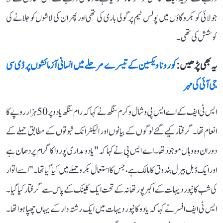
جولائی کو بکرو گاؤں میں پولس ٹیم پر گولی باری کی تھی اور پھر ان کی لاشوں کو جلانے کی
کوشش کی تھی۔
یہ بھی پڑھیں :
کورونا ویکسین کے تیسرے مرحلے میں انسانی آزمائشوں پر ڈی سی
جی آئی کی مہر
ایس ٹی ایف کے اے ایس پی وشال وکرم سنگھ نے کہا کہ رام سنگھ یادو پر 50 ہزار روپے کا
انعام تھا۔ گرفتار کیے گئے لوگوں کے بیانوں اور الیکٹرانک ثبوتوں کے مطابق حملے کے
دوران وہ وہاں موجود تھا۔ اے ایس پی نے کہا کہ "یادو مداری پوروا کا گرام پردھان ہے
اور ایک ڈبل بیرل بندوق کا مالک ہے، جس کا استعمال بکرو حملے میں کیا گیا تھا۔" اسے اتوار
کی شب کانپور دیہات کے اکبر پور تھانہ کے تحت ایک کلینک کے پاس سے گرفتارکیا گیا۔
ایس ٹی ایف افسر نے کہا کہ یادو کانپور دیہات میں ایک رشتہ دار کے یہاں چھپا ہوا تھا۔