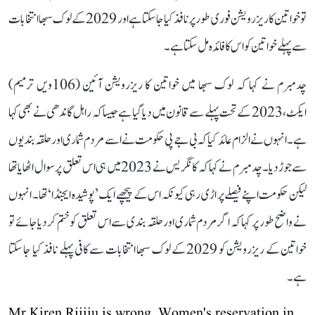
تو خواتین کا ریزرویشن فوری طور پر نافذ کیا جا سکتا ہے اور 2029 کے لوک سبھا انتخابات
سے پہلے خواتین کو اس کا فائدہ مل سکتا ہے۔
چدمبرم نے کہا کہ لوک سبھا میں خواتین کا ریزرویشن آئین (106ویں ترمیم)
ایکٹ، 2023 کے تحت پہلے سے قانون میں دیا گیا ہے جیسا کہ راہل گاندھی نے بھی کہا
ہے۔ انہوں نے الزام عائد کیا کہ بی جے پی حکومت نے اسے مردم شماری اور حلقہ بندیوں
سے جوڑ دیا۔ چدمبرم نے کہا کہ کانگریس نے 2023 میں ہی اس تعلق پر سوال اٹھایا تھا
لیکن حکومت اپنے فیصلے پر اڑی رہی کیونکہ اس کے پیچھے ایک ’پوشیدہ ایجنڈا‘ تھا۔ انہوں
نے واضح طور پر کہا کہ اگر مردم شماری اور حلقہ بندی سے اس تعلق کو ختم کر دیا جائے تو
خواتین کے ریزرویشن کو 2029 کے لوک سبھا انتخابات سے کافی پہلے نافذ کیا جا سکتا
ہے۔
Mr Kiren Rijiju is wrong. Women's reservation in