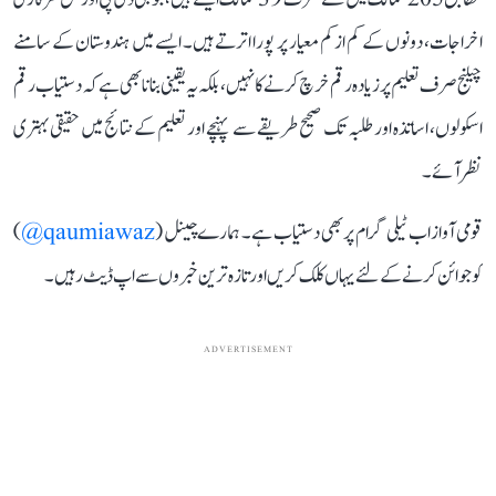
اخراجات، دونوں کے کم از کم معیار پر پورا اترتے ہیں۔ ایسے میں ہندوستان کے سامنے
چیلنج صرف تعلیم پر زیادہ رقم خرچ کرنے کا نہیں، بلکہ یہ یقینی بنانا بھی ہے کہ دستیاب رقم
اسکولوں، اساتذہ اور طلبہ تک صحیح طریقے سے پہنچے اور تعلیم کے نتائج میں حقیقی بہتری
نظر آئے۔
قومی آواز اب ٹیلی گرام پر بھی دستیاب ہے۔ ہمارے چینل (
qaumiawaz@
)
کو جوائن کرنے کے لئے یہاں کلک کریں اور تازہ ترین خبروں سے اپ ڈیٹ رہیں۔
ADVERTISEMENT