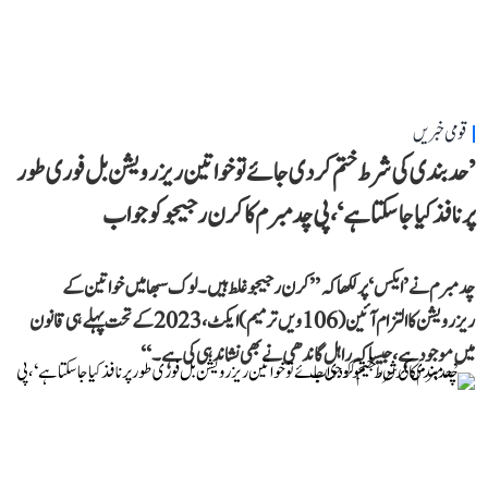
قومی خبریں
’حد بندی کی شرط ختم کر دی جائے تو خواتین ریزرویشن بل فوری طور
پر نافذ کیا جا سکتا ہے‘، پی چدمبرم کا کرن رجیجو کو جواب
چدمبرم نے ’ایکس‘ پر لکھا کہ ’’کرن رجیجو غلط ہیں۔ لوک سبھا میں خواتین کے
ریزرویشن کا التزام آئین (106ویں ترمیم) ایکٹ، 2023 کے تحت پہلے ہی قانون
میں موجود ہے، جیسا کہ راہل گاندھی نے بھی نشاندہی کی ہے۔‘‘