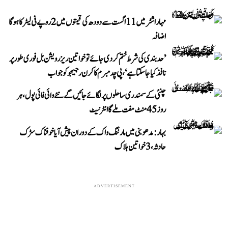
مہاراشٹر میں 11 اگست سے دودھ کی قیمتوں میں 2 روپے فی لیٹر کا ہوگا
اضافہ
’حد بندی کی شرط ختم کر دی جائے تو خواتین ریزرویشن بل فوری طور پر
نافذ کیا جا سکتا ہے‘، پی چدمبرم کا کرن رجیجو کو جواب
چنئی کے سمندری ساحلوں پر لگائے جائیں گے نئے وائی فائی پول، ہر
روز 45 منٹ مفت ملے گا انٹرنیٹ
بہار: مدھوبنی میں مارننگ واک کے دوران پیش آیا خوفناک سڑک
حادثہ، 3 خواتین ہلاک
ADVERTISEMENT