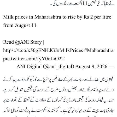
نے بتایا کہ نئی قیمتیں 11 اگست سے نافذ ہوں گی۔
Milk prices in Maharashtra to rise by Rs 2 per litre
from August 11
Read
@ANI
Story |
https://t.co/x50gENHdGJ
#MilkPrices
#Maharashtra
pic.twitter.com/IyY0oLiO2T
August 9, 2026
— ANI Digital (@ani_digital)
قیمتوں میں اضافے سے ریاست بھر کے صارفین پر اثر پڑے گا، کیونکہ دودھ پیدا کرنے
والے اور پروسیسر گائے اور بھینس دونوں طرح کے دودھ کی قیمتیں تبدیل کر رہے
ہیں۔ یہ فیصلہ دودھ کی قیمتوں اور ڈیری کسانوں کے مفادات کے تحفظ کے اقدامات پر
جاری بات چیت کے درمیان لیا گیا ہے۔ گزشتہ ماہ حکومت نے پارلیمنٹ کو بتایا تھا کہ