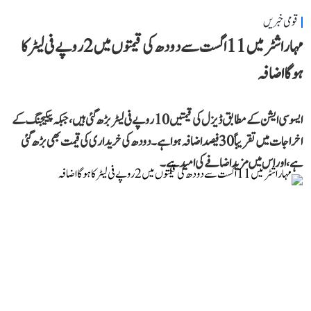
قومی خبریں
مہاراشٹر میں 11 اگست سے دودھ کی قیمتوں میں 2 روپے فی لیٹر کا
ہوگا اضافہ
ایسوسی ایشن کے مطابق ڈیزل کی قیمتیں 10 روپے فی لیٹر بڑھ گئی ہیں، جبکہ پیکیجنگ کے
اخراجات میں تقریباً 30 فیصد اضافہ ہوا ہے۔ دودھ کی خریداری کی قیمت بھی بڑھ گئی
ہے، اور اس میں مزید اضافے کی امید ہے۔