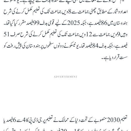
تعلیم مکمل ہونے کے معاملے میں بھی اپنے طے شدہ اہداف سے پیچھے ہے۔ یونیسکو کے
اعداد و شمار کے مطابق چھٹی جماعت سے 8ویں جماعت تک کی تعلیم مکمل کرنے کی شرح
ہندوستان میں 86 فیصد ہے، جبکہ 2025 کے لیے قومی ہدف 99 فیصد مقرر کیا گیا تھا۔
وہیں 9ویں جماعت سے 12ویں جماعت تک کی تعلیم مکمل کرنے کی شرح صرف 51
فیصد ہے، جبکہ ہدف 84 فیصد تھا۔ یونیسکو نے دونوں سطحوں پر ہندوستان کی پیش رفت کو
سست قرار دیا ہے۔
ADVERTISEMENT
تعلیم 2030 منصوبے کے تحت دنیا کے ممالک نے تعلیم پر جی ڈی پی کا 4 سے 6 فیصد یا