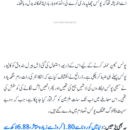
اسے اندیشہ تھا کہ پولس چھاپہ ماری کرے گی، لہٰذا وہ بار بار اپنا ٹھکانہ بدل رہا تھا۔
ADVERTISEMENT
پولس ٹیم پر حملہ کرنے کے لیے اس کے ذریعہ استعمال کی گئی ڈبل بیرل بندوق کو کانپور
پولس پہلے ہی ضبط کر چکی ہے۔ ذرائع نے انکشاف کیا ہے کہ انکاؤنٹر کی رات رام سنگھ یادو
نے سبھی پولس اہلکاروں کی لاشیں جمع کی تھیں اور پھر انھیں آگ لگانے کی کوشش کی
تھی۔ اس معاملے میں اب تک سات ملزمین کو گرفتار کیا جا چکا ہے، جب کہ دوبے
سمیت 6 لوگ مختلف پولس تصادم میں مارے گئے ہیں۔
یہ بھی پڑھیں :
دنیا میں کورونا سے 1.80 کروڑ سے زیادہ متاثر، 6.88 لاکھ سے