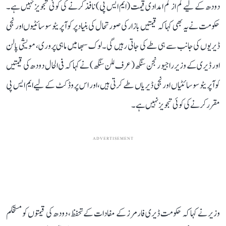
دودھ کے لیے کم از کم امدادی قیمت (ایم ایس پی) نافذ کرنے کی کوئی تجویز نہیں ہے۔
حکومت نے یہ بھی کہا کہ قیمتیں بازار کی صورتحال کی بنیاد پر کوآپریٹو سوسائٹیوں اور نجی
ڈیریوں کی جانب سے ہی طے کی جاتی رہیں گی۔ لوک سبھا میں ماہی پروری، مویشی پالن
اور ڈیری کے وزیر راجیو رنجن سنگھ (عرف للن سنگھ) نے کہا کہ فی الحال دودھ کی قیمتیں
کوآپریٹو سوسائٹیاں اور نجی ڈیریاں طے کرتی ہیں، اور اس پروڈکٹ کے لیے ایم ایس پی
مقرر کرنے کی کوئی تجویز نہیں ہے۔
ADVERTISEMENT
وزیر نے کہا کہ حکومت ڈیری فارمرز کے مفادات کے تحفظ، دودھ کی قیمتوں کو مستحکم