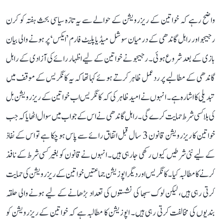
واضح رہے کہ خواتین کے ریزرویشن کے حوالے سے یہ تازہ سیاسی بحث ہفتہ کو کرن
رجیجو اور راہل گاندھی کے درمیان سوشل میڈیا پلیٹ فارم ’ایکس‘ پر ہونے والی بیان
بازی کے بعد شروع ہوئی۔ رجیجو نے خواتین کے لیے اظہار رائے کی آزادی کے راہل
گاندھی کے مطالبے پر ردعمل ظاہر کرتے ہوئے کہا تھا کہ یہ کانگریس کے موقف میں
تبدیلی کا اشارہ ہے۔ انہوں نے امید ظاہر کی کہ کانگریس اب خواتین کے ریزرویشن بل
کی بلا کسی شرط حمایت کرے گی۔ راہل گاندھی نے اس کے جواب میں سوال اٹھایا کہ جب
خواتین کا ریزرویشن قانون 3 سال قبل اتفاق رائے سے پاس ہو چکا ہے تو اس کے نفاذ
کے لیے نئی شرطیں کیوں رکھی جا رہی ہیں۔ انہوں نے قانون کو بغیر کسی شرط کے نافذ
کرنے کا مطالبہ کیا۔ کانگریس اور دیگر اپوزیشن جماعتیں خواتین کے ریزرویشن کی حمایت
کرتی رہی ہیں، لیکن لوک سبھا کی نشستوں کی تعداد بڑھانے کے لیے ہونے والی حلقہ
بندیوں کی مخالفت کرتی رہی ہیں۔ اپوزیشن کا مطالبہ ہے کہ خواتین کے ریزرویشن کو