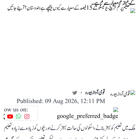
کے کم از کم معیار سے کم ہے۔
قومی آواز بیورو
Published: 09 Aug 2026, 12:11 PM
llow us on:
ملک میں تعلیم کو بہتر بنانے، اسکولوں کی حالت بہتر کرنے اور بچوں کو زیادہ سے زیادہ تعلیم