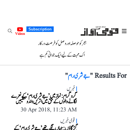
Subscription
Videos
ہجر کو حوصلہ اور وصل کو فرصت درکار
اک محبت کے لیے ایک جوانی کم ہے
Results For "
جے شری رام
"
خبریں
گروگرام: نماز میں’جے شری رام‘ کے نعرے
لگانے والوں کے حق میں اتریں ہندو تنظیمیں
30 Apr 2018, 11:23 AM
قومی خبریں
گڑگاؤں: جہاں لگے تھے ’جے شری رام‘ کے