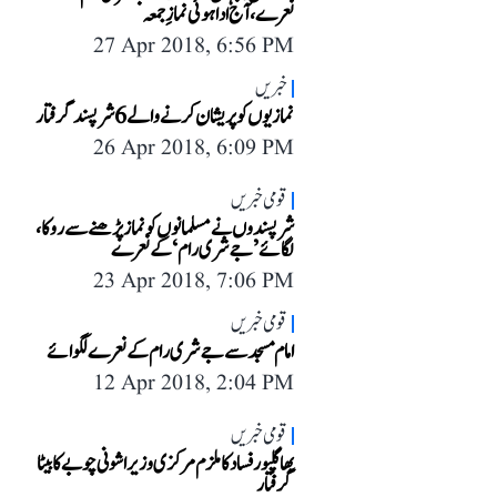
نعرے، آج ادا ہوئی نمازِ جمعہ
27 Apr 2018, 6:56 PM
خبریں
نماز یوں کو پریشان کرنے والے 6 شرپسند گرفتار
26 Apr 2018, 6:09 PM
قومی خبریں
شرپسندوں نے مسلمانوں کو نماز پڑھنے سے روکا،
لگائے ’جے شری رام‘ کے نعرے
23 Apr 2018, 7:06 PM
قومی خبریں
امام مسجد سے جے شری رام کے نعرے لگوائے
12 Apr 2018, 2:04 PM
قومی خبریں
بھاگلپور فساد کا ملزم مرکزی وزیر اشونی چوبے کا بیٹا
گرفتار