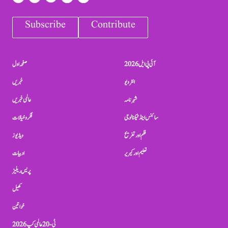
Subscribe
Contribute
آئی پی ایل 2026
صفحہ اول
انٹرویو
خبریں
شہرنامہ
عالمی خبریں
سائنس اینڈ ٹیکنالوجی
فکر و خیالات
فلم اور تفریح
ویڈیوز
تعلیم اور کیریر
ادبیات
پریس ریلیز
کھیل
خواتین
ٹی-20 عالمی کپ 2026